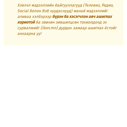
Хэвлэл мэдээллийн байгууллагууд (Телевиз, Радио,
Social болон Вэб хуудаснууд) манай мэдээллийг
аливаа хэлбэрээр
бүрэн ба хэсэгчлэн авч ашиглах
хориотой
ба зөвхөн зөвшилцсөн тохиолдолд эх
сурвалжийг (ikon.mn) дурдах замаар ашиглах ёстойг
анхаарна уу!