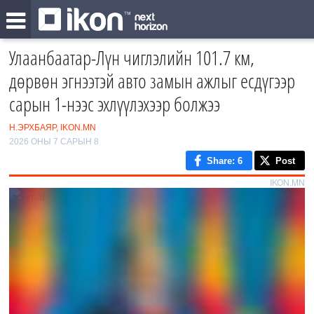
Улаанбаатар-Лүн чиглэлийн 101.7 км,
дөрвөн эгнээтэй авто замын ажлыг есдүгээр
сарын 1-нээс эхлүүлэхээр болжээ
Н.ЭРХБАЯР, IKON.MN
2026 ОНЫ 7 САРЫН 8
Share
: 6
Post
IKON.MN