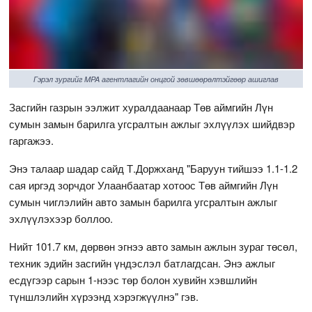
Гэрэл зургийг MPA агентлагийн онцгой зөвшөөрөлтэйгөөр ашиглав
Засгийн газрын ээлжит хуралдаанаар Төв аймгийн Лүн
сумын замын барилга угсралтын ажлыг эхлүүлэх шийдвэр
гаргажээ.
Энэ талаар шадар сайд Т.Доржханд "Баруун тийшээ 1.1-1.2
сая иргэд зорчдог Улаанбаатар хотоос Төв аймгийн Лүн
сумын чиглэлийн авто замын барилга угсралтын ажлыг
эхлүүлэхээр боллоо.
Нийт 101.7 км, дөрвөн эгнээ авто замын ажлын зураг төсөл,
техник эдийн засгийн үндэслэл батлагдсан. Энэ ажлыг
есдүгээр сарын 1-нээс төр болон хувийн хэвшлийн
түншлэлийн хүрээнд хэрэгжүүлнэ" гэв.