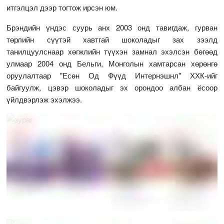
итгэлцэл дээр тогтож ирсэн юм.
Брэндийн үндэс суурь анх 2003 онд тавигдаж, гурван
төрлийн сүүтэй хавтгай шоколадыг зах зээлд
танилцуулснаар хөгжлийн түүхэн замнал эхэлсэн бөгөөд
улмаар 2004 онд Бельги, Монголын хамтарсан хөрөнгө
оруулалтаар "Есөн Од Фүүд Интернэшнл" ХХК-ийг
байгуулж, цэвэр шоколадыг эх орондоо албан ёсоор
үйлдвэрлэж эхэлжээ.