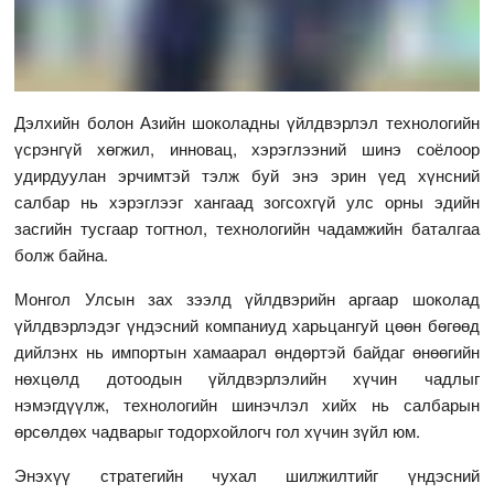
Дэлхийн болон Азийн шоколадны үйлдвэрлэл технологийн
үсрэнгүй хөгжил, инновац, хэрэглээний шинэ соёлоор
удирдуулан эрчимтэй тэлж буй энэ эрин үед хүнсний
салбар нь хэрэглээг хангаад зогсохгүй улс орны эдийн
засгийн тусгаар тогтнол, технологийн чадамжийн баталгаа
болж байна.
Монгол Улсын зах зээлд үйлдвэрийн аргаар шоколад
үйлдвэрлэдэг үндэсний компаниуд харьцангуй цөөн бөгөөд
дийлэнх нь импортын хамаарал өндөртэй байдаг өнөөгийн
нөхцөлд дотоодын үйлдвэрлэлийн хүчин чадлыг
нэмэгдүүлж, технологийн шинэчлэл хийх нь салбарын
өрсөлдөх чадварыг тодорхойлогч гол хүчин зүйл юм.
Энэхүү стратегийн чухал шилжилтийг үндэсний