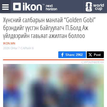
Хүнсний салбарын манлай “Golden Gobi”
брэндийг үүсгэн байгуулагч П.Болд Аж
үйлдвэрийн гавьяат ажилтан боллоо
IKON.MN
2026 ОНЫ 7 САРЫН 8
Share
: 2962
Post
СУРТАЛЧИЛГАА