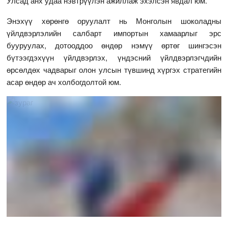
Улсад анх удаа нэвтрүүлэн ажиллаж эхэлсэн явдал юм.
Энэхүү хөрөнгө оруулалт нь Монголын шоколадны
үйлдвэрлэлийн салбарт импортын хамаарлыг эрс
бууруулах, дотооддоо өндөр нэмүү өртөг шингэсэн
бүтээгдэхүүн үйлдвэрлэх, үндэсний үйлдвэрлэгчдийн
өрсөлдөх чадварыг олон улсын түвшинд хүргэх стратегийн
асар өндөр ач холбогдолтой юм.