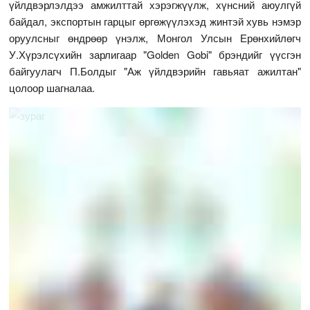
үйлдвэрлэлдээ амжилттай хэрэгжүүлж, хүнсний аюулгүй
байдал, экспортын гарцыг өргөжүүлэхэд жинтэй хувь нэмэр
оруулсныг өндрөөр үнэлж, Монгол Улсын Ерөнхийлөгч
У.Хүрэлсүхийн зарлигаар "Golden Gobi" брэндийг үүсгэн
байгуулагч П.Болдыг "Аж үйлдвэрийн гавьяат ажилтан"
цолоор шагналаа.