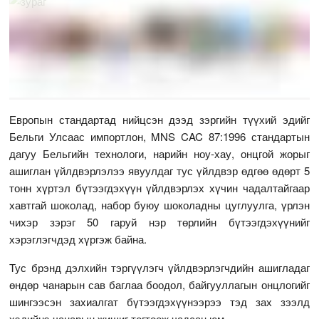
Европын стандартад нийцсэн дээд зэргийн түүхий эдийг
Бельги Улсаас импортлон, MNS CAC 87:1996 стандартын
дагуу Бельгийн технологи, нарийн ноу-хау, онцгой жорыг
ашиглан үйлдвэрлэлээ явуулдаг тус үйлдвэр өдгөө өдөрт 5
тонн хүртэл бүтээгдэхүүн үйлдвэрлэх хүчин чадалтайгаар
хавтгай шоколад, набор буюу шоколадны цуглуулга, үрлэн
чихэр зэрэг 50 гаруй нэр төрлийн бүтээгдэхүүнийг
хэрэглэгчдэд хүргэж байна.
Тус брэнд дэлхийн тэргүүлэгч үйлдвэрлэгчдийн ашигладаг
өндөр чанарын сав баглаа боодол, байгууллагын онцлогийг
шингээсэн захиалгат бүтээгдэхүүнээрээ тэд зах зээлд
хэдийнэ чанарын жишиг тогтоож чадсан юм.