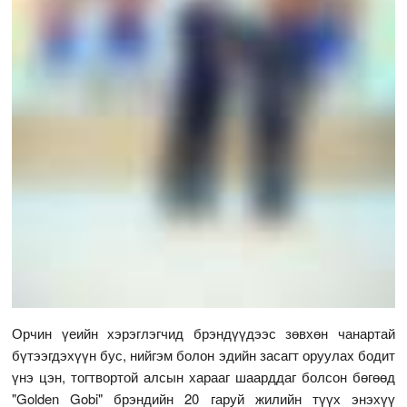
Орчин үеийн хэрэглэгчид брэндүүдээс зөвхөн чанартай
бүтээгдэхүүн бус, нийгэм болон эдийн засагт оруулах бодит
үнэ цэн, тогтвортой алсын харааг шаарддаг болсон бөгөөд
"Golden Gobi" брэндийн 20 гаруй жилийн түүх энэхүү