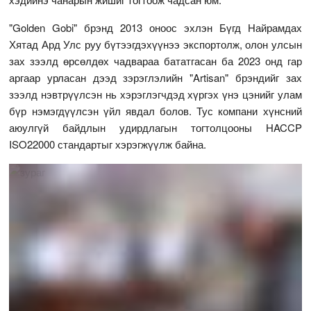
"Golden Gobi" брэнд 2013 оноос эхлэн Бүгд Найрамдах
Хятад Ард Улс руу бүтээгдэхүүнээ экспортолж, олон улсын
зах зээлд өрсөлдөх чадвараа бататгасан ба 2023 онд гар
аргаар урласан дээд зэрэглэлийн "Artisan" брэндийг зах
зээлд нэвтрүүлсэн нь хэрэглэгчдэд хүргэх үнэ цэнийг улам
бүр нэмэгдүүлсэн үйл явдал болов. Тус компани хүнсний
аюулгүй байдлын удирдлагын тогтолцооны HACCP
ISO22000 стандартыг хэрэгжүүлж байна.