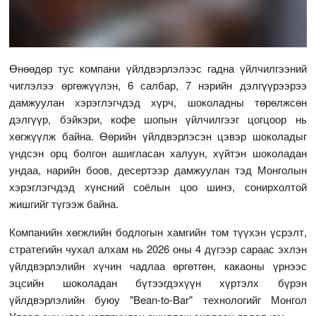
Өнөөдөр тус компани үйлдвэрлэлээс гадна үйлчилгээний
чиглэлээ өргөжүүлэн, 6 салбар, 7 нэрийн дэлгүүрээрээ
дамжуулан хэрэглэгчдэд хүрч, шоколадны төрөлжсөн
дэлгүүр, бэйкэри, кофе шопын үйлчилгээг цогцоор нь
хөгжүүлж байна. Өөрийн үйлдвэрлэсэн цэвэр шоколадыг
үндсэн орц болгон ашигласан халуун, хүйтэн шоколадан
ундаа, нарийн боов, десертээр дамжуулан тэд Монголын
хэрэглэгчдэд хүнсний соёлын цоо шинэ, сонирхолтой
жишгийг түгээж байна.
Компанийн хөгжлийн бодлогын хамгийн том түүхэн үсрэлт,
стратегийн чухал алхам нь 2026 оны 4 дүгээр сараас эхлэн
үйлдвэрлэлийн хүчин чадлаа өргөтгөн, какаоны үрнээс
эцсийн шоколадан бүтээгдэхүүн хүртэлх бүрэн
үйлдвэрлэлийн буюу "Bean-to-Bar" технологийг Монгол