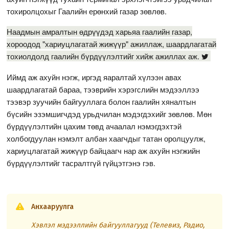
тохиролцохыг Гаалийн ерөнхий газар зөвлөв.
Наадмын амралтын өдрүүдэд харьяа гаалийн газар,
хороодод "хариуцлагатай жижүүр" ажиллаж, шаардлагатай
тохиолдолд гаалийн бүрдүүлэлтийг хийж ажиллах аж.
Иймд аж ахуйн нэгж, иргэд яаралтай хүлээн авах
шаардлагатай бараа, тээврийн хэрэгслийн мэдээллээ
тээвэр зуучийн байгууллага болон гаалийн хяналтын
бүсийн эзэмшигчдэд урьдчилан мэдэгдэхийг зөвлөв. Мөн
бүрдүүлэлтийн цахим төвд ачаалал нэмэгдэхтэй
холбогдуулан нэмэлт албан хаагчдыг татан оролцуулж,
хариуцлагатай жижүүр байцаагч нар аж ахуйн нэгжийн
бүрдүүлэлтийг тасралтгүй гүйцэтгэнэ гэв.
Анхааруулга
Хэвлэл мэдээллийн байгууллагууд (Телевиз, Радио,