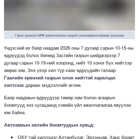
Гэрэл зургийг MPA агентлагийн онцгой зөвшөөрөлтэйгөөр ашиглав
Үндэсний их баяр наадам 2026 оны 7 дугаар сарын 10-15-ны
өдрүүдэд болох бөгөөд Засгийн газрын шийдвэрээр 7
дугаар сарын 10-19-ний хооронд, нийт 10 хоног бүх нийтээр
амрах юм. Энэ үеэр хил түр хаах өдрүүдийн талаар
Гаалийн ерөнхий газрын олон нийттэй харилцах
хэлтсээс
дараах мэдээллийг өглөө.
Баяр наадмын өдрүүдээр төмөр зам болон агаарын
боомтууд энэ хугацаанд хэвийн үйл ажиллагаагаа явуулах
юм байна.
Автозамын хилийн боомтуудын хувьд:
ОХУ-тай хиллэдэг Алтанбулаг, Эрээнцав, Ханх боомт