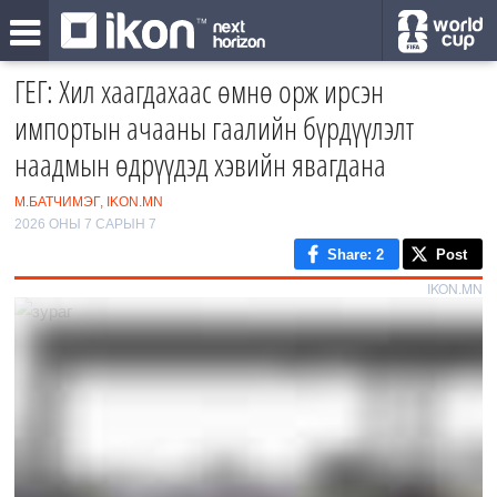
ГЕГ: Хил хаагдахаас өмнө орж ирсэн
импортын ачааны гаалийн бүрдүүлэлт
наадмын өдрүүдэд хэвийн явагдана
М.БАТЧИМЭГ, IKON.MN
2026 ОНЫ 7 САРЫН 7
Share
: 2
Post
IKON.MN