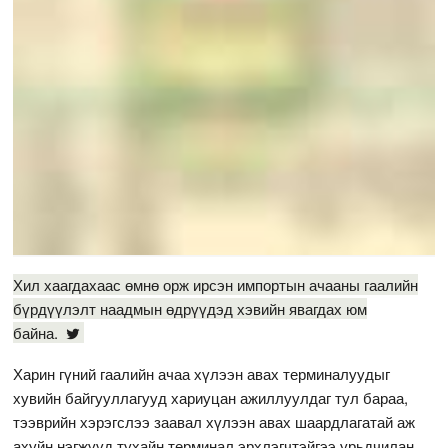
Хил хаагдахаас өмнө орж ирсэн импортын ачааны гаалийн
бүрдүүлэлт наадмын өдрүүдэд хэвийн явагдах юм
байна.
Харин гүний гаалийн ачаа хүлээн авах терминалуудыг
хувийн байгууллагууд хариуцан ажиллуулдаг тул бараа,
тээврийн хэрэгслээ заавал хүлээн авах шаардлагатай аж
ахуйн нэгжүүд тухайн терминал эрхлэгчтэйгээ урьдчилан