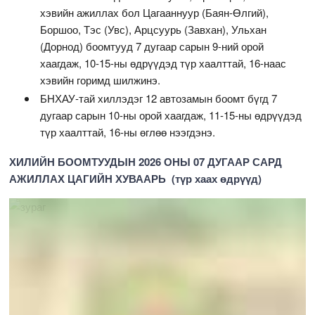
хэвийн ажиллах бол Цагааннуур (Баян-Өлгий),
Боршоо, Тэс (Увс), Арцсуурь (Завхан), Ульхан
(Дорнод) боомтууд 7 дугаар сарын 9-ний орой
хаагдаж, 10-15-ны өдрүүдэд түр хаалттай, 16-наас
хэвийн горимд шилжинэ.
БНХАУ-тай хиллэдэг 12 автозамын боомт бүгд 7
дугаар сарын 10-ны орой хаагдаж, 11-15-ны өдрүүдэд
түр хаалттай, 16-ны өглөө нээгдэнэ.
ХИЛИЙН БООМТУУДЫН 2026 ОНЫ 07 ДУГААР САРД
АЖИЛЛАХ ЦАГИЙН ХУВААРЬ (түр хаах өдрүүд)