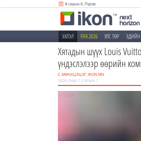
8 сарын 6, Пүрэв
ЭХЛЭЛ
FIFA 2026
УЛС ТӨР
ЭДИЙН 
Хятадын шүүх Louis Vuit
үндэслэлээр өөрийн ком
С.МӨНХЦЭЦЭГ, IKON.MN
2026 ОНЫ 7 САРЫН 7