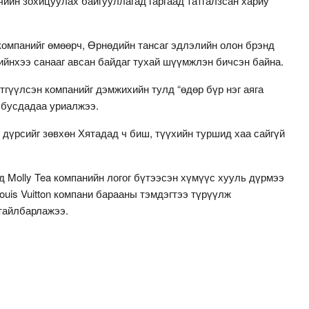
ийн зохицуулах байгууллагад гаргаад татгалзсан хариу
компанийг өмөөрч, Өрнөдийн тансаг эдлэлийн олон брэнд
ийнхээ санааг авсан байдаг тухай шүүмжлэн бичсэн байна.
гүүлсэн компанийг дэмжихийн тулд “өдөр бүр нэг аяга
г бусдадаа уриалжээ.
р дүрсийг зөвхөн Хятадад ч биш, түүхийн туршид хаа сайгүй
 Molly Tea компанийн логог бүтээсэн хүмүүс хууль дүрмээ
ouis Vuitton компани барааны тэмдэгтээ түрүүлж
 тайлбарлажээ.