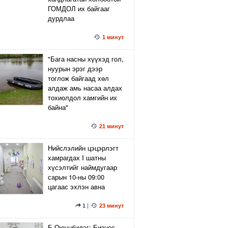
ГОМДОЛ их байгааг
дурдлаа
1 минут
"Бага насны хүүхэд гол,
нуурын эрэг дээр
тоглож байгаад хөл
алдаж амь насаа алдах
тохиолдол хамгийн их
байна"
21 минут
Нийслэлийн цэцэрлэгт
хамрагдах I шатны
хүсэлтийг наймдугаар
сарын 10-ны 09:00
цагаас эхлэн авна
1
|
23 минут
Б.Оюунбилэг: Бизнес