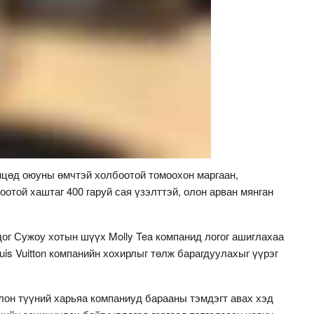
цөд оюуны өмчтэй холбоотой томоохон маргаан,
оотой хаштаг 400 гаруй сая үзэлттэй, олон арван мянган
ог Сужоу хотын шүүх Molly Tea компанид логог ашиглахаа
ouis Vuitton компанийн хохирлыг төлж барагдуулахыг үүрэг
лон түүний харьяа компаниуд барааны тэмдэгт авах хэд