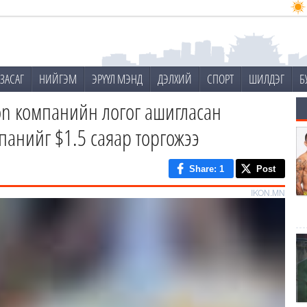
ЗАСАГ
НИЙГЭМ
ЭРҮҮЛ МЭНД
ДЭЛХИЙ
СПОРТ
ШИЛДЭГ
Б
ton компанийн логог ашигласан
панийг $1.5 саяар торгожээ
Share
: 1
Post
IKON.MN