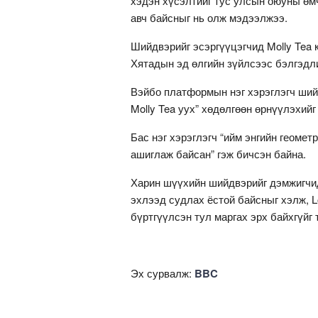
хэдэн хүсэлтийг тус улсын оюуны өмч
авч байсныг нь олж мэдээлжээ.
Шийдвэрийг эсэргүүцэгчид Molly Tea 
Хятадын эд өлгийн зүйлсээс бэлгэдл
Вэйбо платформын нэг хэрэглэгч шийт
Molly Tea уух” хөдөлгөөн өрнүүлэхий
Бас нэг хэрэглэгч “ийм энгийн геомет
ашиглаж байсан” гэж бичсэн байна.
Харин шүүхийн шийдвэрийг дэмжигчид
эхлээд судлах ёстой байсныг хэлж, L
бүртгүүлсэн тул маргах эрх байхгүйг
Эх сурвалж:
BBC