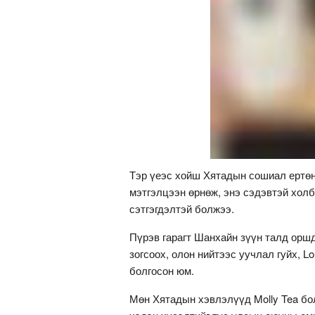
Тэр үеэс хойш Хятадын сошиал ертөн
мэтгэлцээн өрнөж, энэ сэдэвтэй холб
сэтгэгдэлтэй болжээ.
Пүрэв гарагт Шанхайн зүүн талд оршд
зогсоох, олон нийтээс уучлал гуйх, L
болгосон юм.
Мөн Хятадын хэвлэлүүд Molly Tea бо