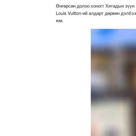
Өнгөрсөн долоо хоногт Хятадын зүүн
Louis Vuitton-ий алдарт дөрвөн дэлб
юм.