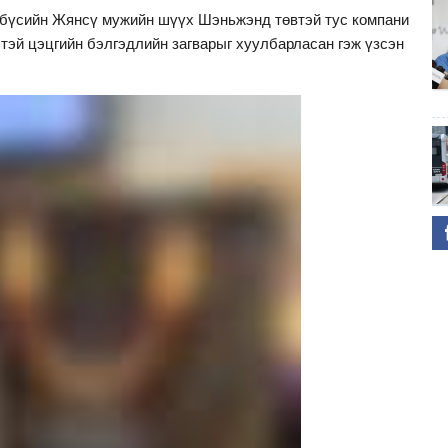
 бүсийн Жянсү мужийн шүүх Шэньжэнд төвтэй тус компани
ээтэй цэцгийн бэлгэдлийн загварыг хуулбарласан гэж үзсэн