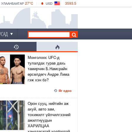
27°C
3593.5
УЛААНБААТАР
USD
|
31°C
ДАРХАН
532.56
CNY
28°C
ЭРДЭНЭТ
4146.36
EUR
УСАД
Монголоос UFC-д
тулалдах гурав дахь
тамирчин Б.Намсрайн
өрсөлдөгч Андре Лима
гэж хэн бэ?
Яг одоо
Орон сууц, нийтийн аж
ахуй, авто зам,
тохижилт үйлчилгээний
ажилтнуудын
ХАРИЛЦАА
хандлагатай холбоотой