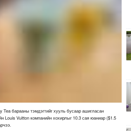
y Tea барааны тэмдэгтийг хууль бусаар ашигласан
 Louis Vuitton компанийн хохирлыг 10.3 сая юаниар ($1.5
арчээ.