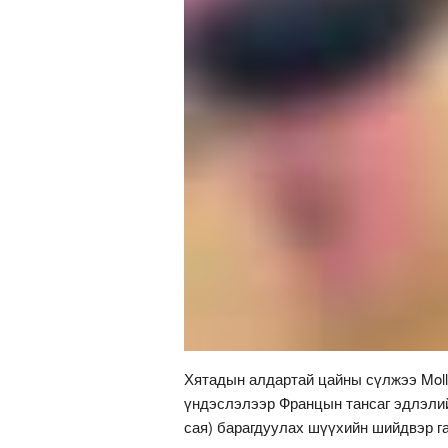
Хятадын алдартай цайны сүлжээ Moll
үндэслэлээр Францын тансаг эдлэлийн
сая) барагдуулах шүүхийн шийдвэр г