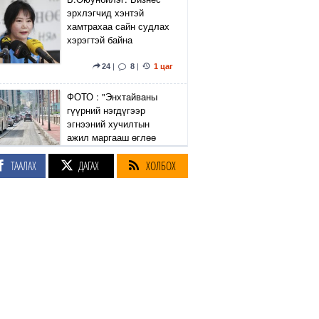
эрхлэгчид хэнтэй
хамтрахаа сайн судлах
хэрэгтэй байна
24
|
8
|
1 цаг
ФОТО : "Энхтайваны
гүүрний нэгдүгээр
эгнээний хучилтын
ажил маргааш өглөө
дуусна"
ТААЛАХ
ДАГАХ
ХОЛБОХ
8
|
7
|
2 цаг
Г.Лхагвадорж: Засгийн
газар 14 мега төсөл,
Улаанбаатар хот 24
мега төсөл ярьсан
боловч өнөөдөр ямар
хэмжээний нөхцөл
байдалтай байна вэ
23
|
12
|
2 цаг