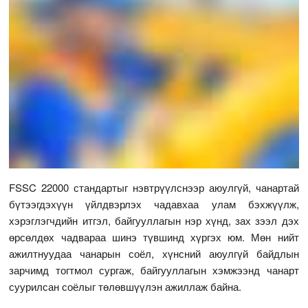
FSSC 22000 стандартыг нэвтрүүлснээр аюулгүй, чанартай
бүтээгдэхүүн үйлдвэрлэх чадавхаа улам бэхжүүлж,
хэрэглэгчдийн итгэл, байгууллагын нэр хүнд, зах зээл дэх
өрсөлдөх чадвараа шинэ түвшинд хүргэх юм. Мөн нийт
ажилтнуудаа чанарын соёл, хүнсний аюулгүй байдлын
зарчимд тогтмол сургаж, байгууллагын хэмжээнд чанарт
суурилсан соёлыг төлөвшүүлэн ажиллаж байна.