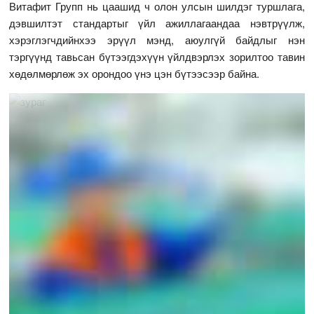
Витафит Групп нь цаашид ч олон улсын шилдэг туршлага,
дэвшилтэт стандартыг үйл ажиллагаандаа нэвтрүүлж,
хэрэглэгчдийнхээ эрүүл мэнд, аюулгүй байдлыг нэн
тэргүүнд тавьсан бүтээгдэхүүн үйлдвэрлэх зорилтоо тавин
хөдөлмөрлөж эх орондоо үнэ цэн бүтээсээр байна.