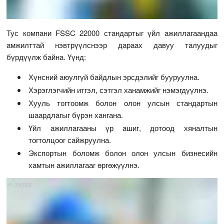
Тус компани FSSC 22000 стандартыг үйл ажиллагаандаа
амжилттай нэвтрүүлснээр дараах давуу талуудыг
бүрдүүлж байна. Үүнд:
Хүнсний аюулгүй байдлын эрсдэлийг бууруулна.
Хэрэглэгчийн итгэл, сэтгэл ханамжийг нэмэгдүүлнэ.
Хууль тогтоомж болон олон улсын стандартын
шаардлагыг бүрэн хангана.
Үйл ажиллагааны үр ашиг, дотоод хяналтын
тогтолцоог сайжруулна.
Экспортын боломж болон олон улсын бизнесийн
хамтын ажиллагааг өргөжүүлнэ.