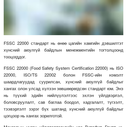
FSSC 22000 стандарт нь өнөө цагийн хамгийн дэвшилтэт
хүнсний аюулгүй байдлын менежментийн тогтолцоонд
тооцогддог.
FSSC 22000 (Food Safety System Certification 22000) нь ISO
22000, ISO/TS 22002 болон FSSC-ийн нэмэлт
шаардлагуудад суурилсан, хүнсний аюулгүй байдлыг
хангах олон улсад хүлээн зөвшөөрөгдсөн стандарт юм. Энэ
нь түүхий эдийн нийлүүлэлтээс эхлэн үйлдвэрлэл,
боловсруулалт, сав баглаа боодол, хадгалалт, түгээлт,
тээвэрлэлт зэрэг бүх шатанд хүнсний аюулгүй байдлыг
цогцоор нь хангах зорилготой.
Монголын ууган үйлдвэрлэгчдийн нэг Витафит Групп нь