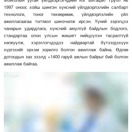
1997 оноос хойш шингэн хүнсний үйлдвэрлэлийн салбарт
технологи, тоног төхөөрөмж, үйлдвэрлэлийн үйл
ажиллагаагаа тогтмол шинэчилж ирсэн. Үүний зэрэгцээ
чанарын удирдлага, хүнсний аюулгүй байдлын бодлого,
стандартаа олон улсын жишигт нийцүүлэн тасралтгүй
хөгжүүлж, хэрэглэгчдэдээ найдвартай бүтээгдэхүүн
хүргэхийг эрхэм зорилго болгон ажиллаж байна. Өдгөө
дотоодын зах зээлд +1400 гаруй ажлын байрыг бий болгон
ажиллаж байгаа.