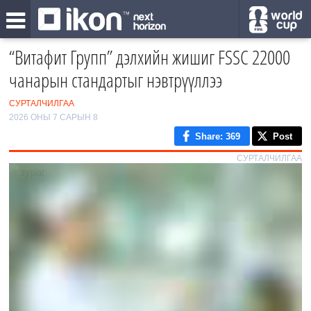
“Витафит Групп” дэлхийн жишиг FSSC 22000
чанарын стандартыг нэвтрүүллээ
СУРТАЛЧИЛГАА
2026 ОНЫ 7 САРЫН 8
Share
: 369
Post
СУРТАЛЧИЛГАА