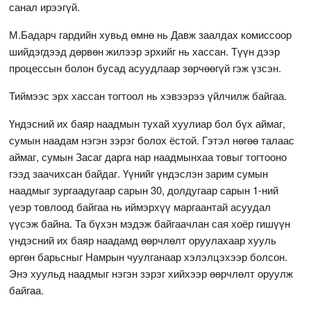
санал ирээгүй.
М.Бадарч гардийн хувьд өмнө нь Давж заалдах комиссоор
шийдэгдээд дөрвөн жилээр эрхийг нь хассан. Түүн дээр
процессын болон бусад асуудлаар зөрчөөгүй гэж үзсэн.
Тиймээс эрх хассан тогтоол нь хэвээрээ үйлчилж байгаа.
Үндэсний их баяр наадмын тухай хуулиар бол бүх аймаг,
сумын наадам нэгэн зэрэг болох ёстой. Гэтэл нөгөө талаас
аймаг, сумын Засаг дарга нар наадмынхаа товыг тогтооно
гээд заачихсан байдаг. Үүнийг үндэслэн зарим сумын
наадмыг зургаадугаар сарын 30, долдугаар сарын 1-ний
үеэр товлоод байгаа нь иймэрхүү маргаантай асуудал
үүсэж байна. Та бүхэн мэдэж байгаачлан сая хоёр гишүүн
үндэсний их баяр наадамд өөрчлөлт оруулахаар хууль
өргөн барьсныг Намрын чуулганаар хэлэлцэхээр болсон.
Энэ хуульд наадмыг нэгэн зэрэг хийхээр өөрчлөлт оруулж
байгаа.