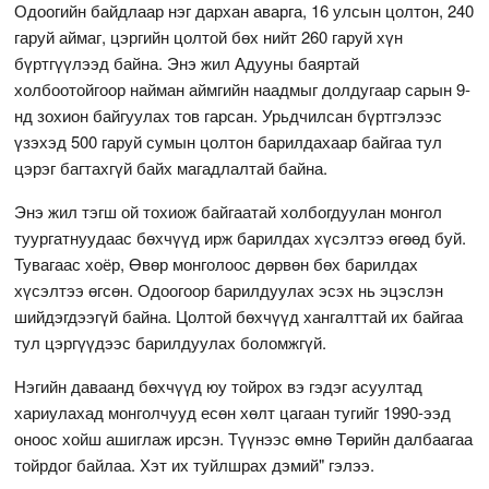
Одоогийн байдлаар нэг дархан аварга, 16 улсын цолтон, 240
гаруй аймаг, цэргийн цолтой бөх нийт 260 гаруй хүн
бүртгүүлээд байна. Энэ жил Адууны баяртай
холбоотойгоор найман аймгийн наадмыг долдугаар сарын 9-
нд зохион байгуулах тов гарсан. Урьдчилсан бүртгэлээс
үзэхэд 500 гаруй сумын цолтон барилдахаар байгаа тул
цэрэг багтахгүй байх магадлалтай байна.
Энэ жил тэгш ой тохиож байгаатай холбогдуулан монгол
туургатнуудаас бөхчүүд ирж барилдах хүсэлтээ өгөөд буй.
Тувагаас хоёр, Өвөр монголоос дөрвөн бөх барилдах
хүсэлтээ өгсөн. Одоогоор барилдуулах эсэх нь эцэслэн
шийдэгдээгүй байна. Цолтой бөхчүүд хангалттай их байгаа
тул цэргүүдээс барилдуулах боломжгүй.
Нэгийн даваанд бөхчүүд юу тойрох вэ гэдэг асуултад
хариулахад монголчууд есөн хөлт цагаан тугийг 1990-ээд
оноос хойш ашиглаж ирсэн. Түүнээс өмнө Төрийн далбаагаа
тойрдог байлаа. Хэт их туйлшрах дэмий" гэлээ.