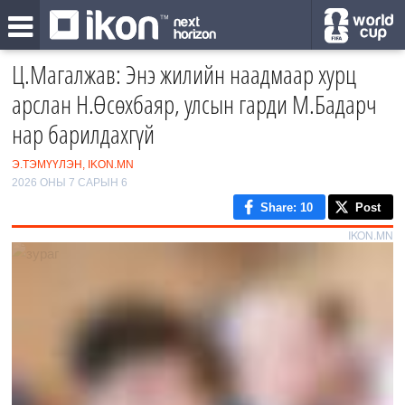
Ц.Магалжав: Энэ жилийн наадмаар хурц
арслан Н.Өсөхбаяр, улсын гарди М.Бадарч
нар барилдахгүй
Э.ТЭМҮҮЛЭН, IKON.MN
2026 ОНЫ 7 САРЫН 6
Share
: 10
Post
IKON.MN