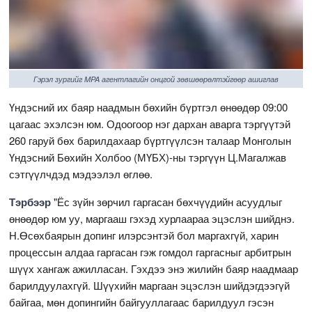
Гэрэл зургийг MPA агентлагийн онцгой зөвшөөрөлтэйгөөр ашиглав
Үндэсний их баяр наадмын бөхийн бүртгэл өнөөдөр 09:00
цагаас эхэлсэн юм. Одоогоор нэг дархан аварга тэргүүтэй
260 гаруй бөх барилдахаар бүртгүүлсэн талаар Монголын
Үндэсний Бөхийн Холбоо (МҮБХ)-ны тэргүүн Ц.Магалжав
сэтгүүлчдэд мэдээлэл өглөө.
Тэрбээр
"Ёс зүйн зөрчил гаргасан бөхчүүдийн асуудлыг
өнөөдөр юм уу, маргааш гэхэд хурлаараа эцэслэн шийднэ.
Н.Өсөхбаярын допинг илэрсэнтэй бол маргахгүй, харин
процессын алдаа гаргасан гэж гомдол гаргасныг арбитрын
шүүх хангаж ажилласан. Гэхдээ энэ жилийн баяр наадмаар
барилдуулахгүй. Шүүхийн маргаан эцэслэн шийдэгдээгүй
байгаа, мөн допингийн байгууллагаас барилдуул гэсэн