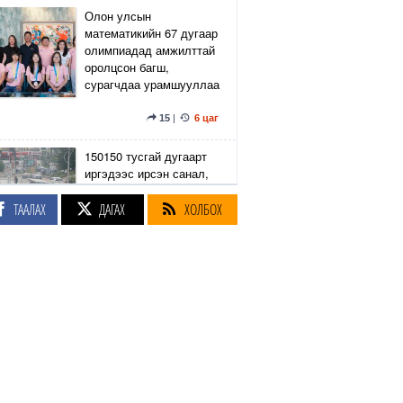
Олон улсын
математикийн 67 дугаар
олимпиадад амжилттай
оролцсон багш,
сурагчдаа урамшууллаа
15
|
6 цаг
150150 тусгай дугаарт
иргэдээс ирсэн санал,
гомдлыг нийслэлийн
эрх бүхий 23 албан
ТААЛАХ
ДАГАХ
ХОЛБОХ
тушаалтан хэрхэн
шийдвэрлэснийг
хянадаг болно
8
|
6 цаг
З.Төмөртөмөө: Хэн
нэгний харилцаа
хандлага, үл тоосон
байдлаас болж өргөдөл
нэмэгдэж байна