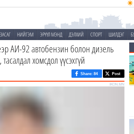
ЗАСАГ
НИЙГЭМ
ЭРҮҮЛ МЭНД
ДЭЛХИЙ
СПОРТ
ШИЛДЭГ
Б
эр АИ-92 автобензин болон дизель
 тасалдал хомсдол үүсэхгүй
Share
: 84
Post
IKON.MN