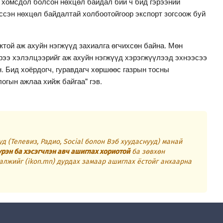
хомсдол болсон нөхцөл байдал бий ч бид гэрээний
ссэн нөхцөл байдалтай холбоотойгоор экспорт зогсоож буй
той аж ахуйн нэгжүүд захиалга өгчихсөн байна. Мөн
рээ хэлэлцээрийг аж ахуйн нэгжүүд хэрэгжүүлээд эхнээсээ
. Бид хоёрдогч, гуравдагч хөршөөс газрын тосны
огын ажлаа хийж байгаа" гэв.
д (Телевиз, Радио, Social болон Вэб хуудаснууд) манай
үрэн ба хэсэгчлэн авч ашиглах хориотой
ба зөвхөн
алжийг (ikon.mn) дурдах замаар ашиглах ёстойг анхаарна