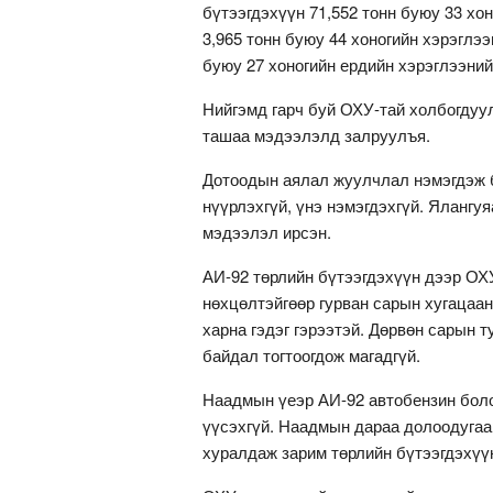
бүтээгдэхүүн 71,552 тонн буюу 33 хо
3,965 тонн буюу 44 хоногийн хэрэглэ
буюу 27 хоногийн ердийн хэрэглээний
Нийгэмд гарч буй ОХУ-тай холбогдуу
ташаа мэдээлэлд залруулъя.
Дотоодын аялал жуулчлал нэмэгдэж б
нүүрлэхгүй, үнэ нэмэгдэхгүй. Ялангу
мэдээлэл ирсэн.
АИ-92 төрлийн бүтээгдэхүүн дээр ОХ
нөхцөлтэйгөөр гурван сарын хугацаан
харна гэдэг гэрээтэй. Дөрвөн сарын 
байдал тогтоогдож магадгүй.
Наадмын үеэр АИ-92 автобензин боло
үүсэхгүй. Наадмын дараа долоодугаа
хуралдаж зарим төрлийн бүтээгдэхүү