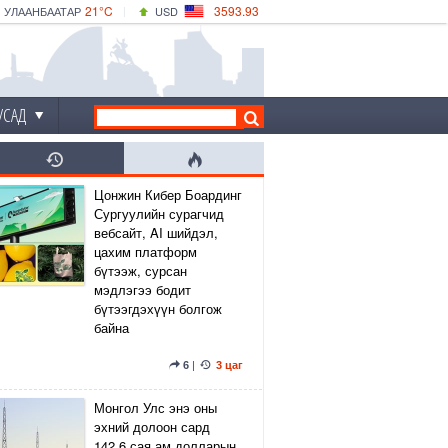
21°C
3593.93
УЛААНБААТАР
USD
|
24°C
ДАРХАН
532.39
CNY
21°C
ЭРДЭНЭТ
4149.01
EUR
УСАД
Цонжин Кибер Боардинг
Сургуулийн сурагчид
вебсайт, AI шийдэл,
цахим платформ
бүтээж, сурсан
мэдлэгээ бодит
бүтээгдэхүүн болгож
байна
6
|
3 цаг
Монгол Улс энэ оны
эхний долоон сард
142.6 сая ам.долларын