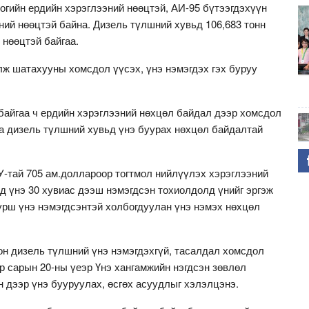
ногийн ердийн хэрэглээний нөөцтэй, АИ-95 бүтээгдэхүүн
эний нөөцтэй байна. Дизель түлшний хувьд 106,683 тонн
 нөөцтэй байгаа.
лж шатахууны хомсдол үүсэх, үнэ нэмэгдэх гэх буруу
айгаа ч ердийн хэрэглээний нөхцөл байдал дээр хомсдол
яа дизель түлшний хувьд үнэ буурах нөхцөл байдалтай
У-тай 705 ам.доллароор тогтмол нийлүүлэх хэрэглээний
д үнэ 30 хувиас дээш нэмэгдсэн тохиолдолд үнийг эргэж
турш үнэ нэмэгдсэнтэй холбогдуулан үнэ нэмэх нөхцөл
н дизель түлшний үнэ нэмэгдэхгүй, тасалдал хомсдол
р сарын 20-ны үеэр Үнэ хангамжийн нэгдсэн зөвлөл
н дээр үнэ бууруулах, өсгөх асуудлыг хэлэлцэнэ.