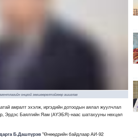
 агентлагийн онцгой зөвшөөрөлтэйгөөр ашиглав
аатай амралт эхэлж, иргэдийн дотоодын аялал жуулчлал
эр, Эрдэс Баялгийн Яам (АҮЭБЯ)-наас шатахууны нөхцөл
дарга Б.Дашпүрэв
"Өнөөдрийн байдлаар АИ-92