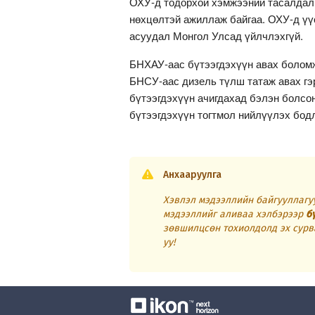
ОХУ-д тодорхой хэмжээний тасалдал 
нөхцөлтэй ажиллаж байгаа. ОХУ-д үү
асуудал Монгол Улсад үйлчлэхгүй.
БНХАУ-аас бүтээгдэхүүн авах боломж
БНСУ-аас дизель түлш татаж авах гэ
бүтээгдэхүүн ачигдахад бэлэн болсон
бүтээгдэхүүн тогтмол нийлүүлэх бодл
Анхааруулга
Хэвлэл мэдээллийн байгууллагуу
мэдээллийг аливаа хэлбэрээр
б
зөвшилцсөн тохиолдолд эх сурв
уу!