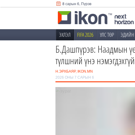
8 сарын 6, Пүрэв
ЭХЛЭЛ
FIFA 2026
УЛС ТӨР
ЭДИЙН 
Б.Дашпүрэв: Наадмын үе
түлшний үнэ нэмэгдэхгүй,
Н.ЭРХБАЯР, IKON.MN
2026 ОНЫ 7 САРЫН 6