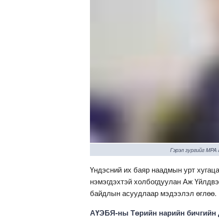
Гэрэл зургийг MPA
Үндэсний их баяр наадмын урт хугац
нэмэгдэхтэй холбогдуулан Аж Үйлдв
байдлын асуудлаар мэдээлэл өглөө.
АҮЭБЯ-ны Төрийн нарийн бичгийн 