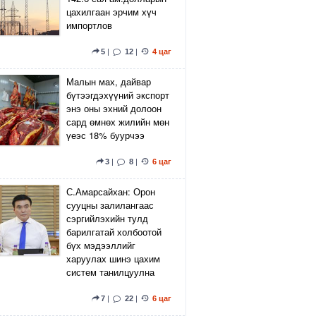
цахилгаан эрчим хүч
импортлов
5
|
12
|
4 цаг
Малын мах, дайвар
бүтээгдэхүүний экспорт
энэ оны эхний долоон
сард өмнөх жилийн мөн
үеэс 18% буурчээ
3
|
8
|
6 цаг
С.Амарсайхан: Орон
сууцны залилангаас
сэргийлэхийн тулд
барилгатай холбоотой
бүх мэдээллийг
харуулах шинэ цахим
систем танилцуулна
7
|
22
|
6 цаг