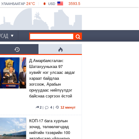
24°C
3593.5
УЛААНБААТАР
USD
|
27°C
ДАРХАН
532.56
CNY
25°C
ЭРДЭНЭТ
4146.36
EUR
УСАД
Д.Амарбаясгалан:
Шатахууныхаа 97
хувийг нэг улсаас авдаг
хараат байдлаа
зогсоож, Арабын
орнуудаас нийлүүлдэг
байснаа сэргээх ёстой
2
|
4
|
12 минут
КОП-17 бага хурлын
зочид, төлөөлөгчдөд
нийтийн тээврийн 100
автобусаар үйлчилнэ