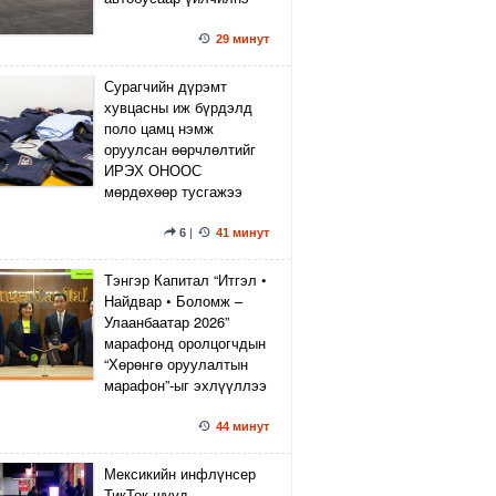
29 минут
Сурагчийн дүрэмт
хувцасны иж бүрдэлд
поло цамц нэмж
оруулсан өөрчлөлтийг
ИРЭХ ОНООС
мөрдөхөөр тусгажээ
6
|
41 минут
Тэнгэр Капитал “Итгэл •
Найдвар • Боломж –
Улаанбаатар 2026”
марафонд оролцогчдын
“Хөрөнгө оруулалтын
марафон”-ыг эхлүүллээ
44 минут
Мексикийн инфлүнсер
ТикТок шууд