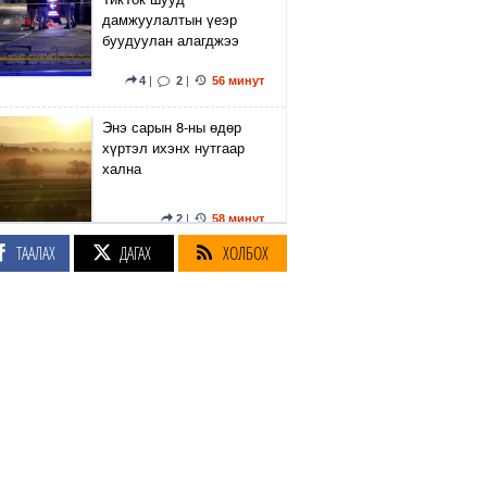
дамжуулалтын үеэр
буудуулан алагджээ
4
|
2
|
56 минут
Энэ сарын 8-ны өдөр
хүртэл ихэнх нутгаар
хална
2
|
58 минут
ТААЛАХ
ДАГАХ
ХОЛБОХ
Японы амьтны
хүрээлэнд агаарын хэт
халалтын улмаас
гурван арслан үхжээ
1
|
1
|
1 цаг
Махны үнийн өсөлт,
хооллолтын хэв маяг