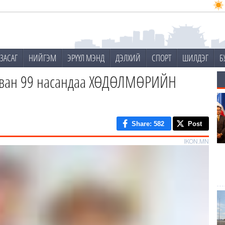
ЗАСАГ
НИЙГЭМ
ЭРҮҮЛ МЭНД
ДЭЛХИЙ
СПОРТ
ШИЛДЭГ
Б
ван 99 насандаа ХӨДӨЛМӨРИЙН
Share
: 582
Post
IKON.MN