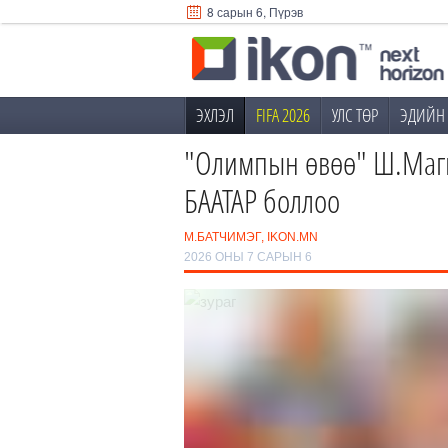
8 сарын 6, Пүрэв
ЭХЛЭЛ
FIFA 2026
УЛС ТӨР
ЭДИЙН 
"Олимпын өвөө" Ш.Маг
БААТАР боллоо
М.БАТЧИМЭГ, IKON.MN
2026 ОНЫ 7 САРЫН 6