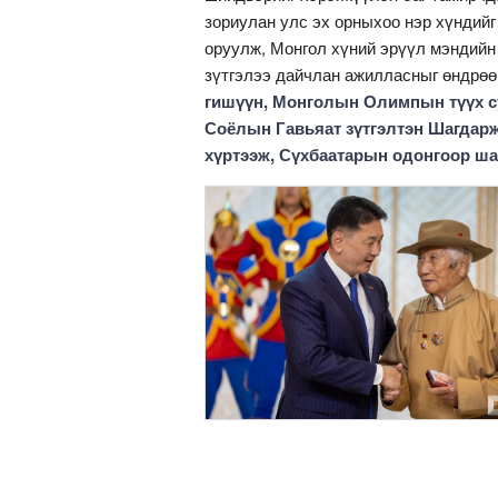
зориулан улс эх орныхоо нэр хүндийг
оруулж, Монгол хүний эрүүл мэндий
зүтгэлээ дайчлан ажилласныг өндрөө
гишүүн, Монголын Олимпын түүх 
Соёлын Гавьяат зүтгэлтэн Шагдар
хүртээж, Сүхбаатарын одонгоор ша