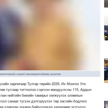
 агентлагийн онцгой зөвшөөрөлтэйгөөр ашиглав
хийн зарлигаар Тулгар төрийн 2235, Их Монгол Улс
лөө тусгаар тогтнолоо сэргээн мандуулсны 115, Ардын
улан нийтийн биеийн тамирыг хөгжүүлэх олимпын
зэл санааг түгээн дэлгэрүүлэх төр засгийн бодлого
аа удирдан зохион байгуулахад хөдөлмөр зүтгэлээ