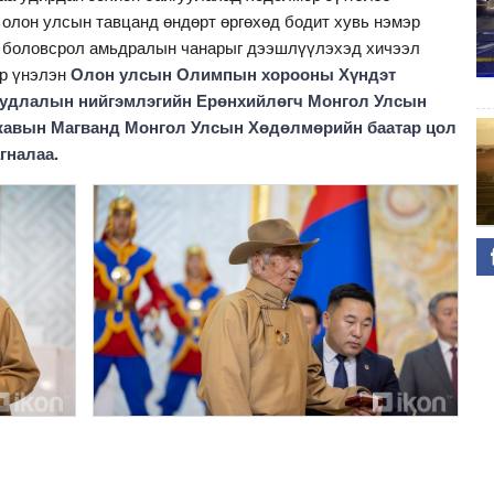
 олон улсын тавцанд өндөрт өргөхөд бодит хувь нэмэр
н боловсрол амьдралын чанарыг дээшлүүлэхэд хичээл
р үнэлэн
Олон улсын Олимпын хорооны Хүндэт
судлалын нийгэмлэгийн Ерөнхийлөгч Монгол Улсын
жавын Магванд Монгол Улсын Хөдөлмөрийн баатар цол
гналаа.