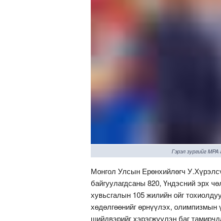
Гэрэл зургийг MPA
Монгол Улсын Ерөнхийлөгч У.Хүрэлсү
байгуулагдсаны 820, Үндэсний эрх чө
хувьсгалын 105 жилийн ойг тохиолду
хөдөлгөөнийг өрнүүлэх, олимпизмын ү
шийдвэрийг хэрэгжүүлэн баг тамирчд