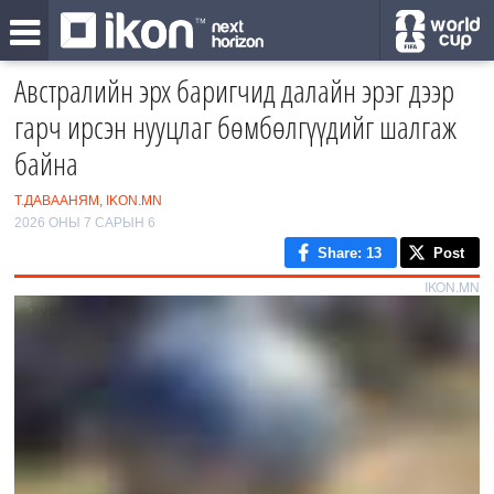
Австралийн эрх баригчид далайн эрэг дээр
гарч ирсэн нууцлаг бөмбөлгүүдийг шалгаж
байна
Т.ДАВААНЯМ, IKON.MN
2026 ОНЫ 7 САРЫН 6
Share
: 13
Post
IKON.MN