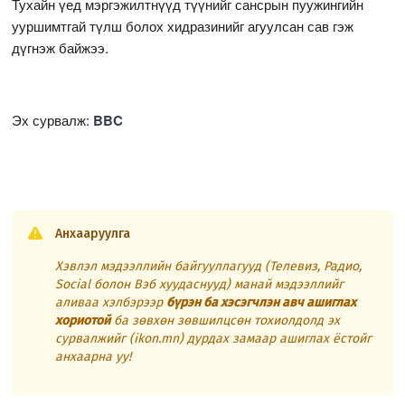
Тухайн үед мэргэжилтнүүд түүнийг сансрын пуужингийн
ууршимтгай түлш болох хидразинийг агуулсан сав гэж
дүгнэж байжээ.
Эх сурвалж:
BBC
Анхааруулга
Хэвлэл мэдээллийн байгууллагууд (Телевиз, Радио,
Social болон Вэб хуудаснууд) манай мэдээллийг
аливаа хэлбэрээр
бүрэн ба хэсэгчлэн авч ашиглах
хориотой
ба зөвхөн зөвшилцсөн тохиолдолд эх
сурвалжийг (ikon.mn) дурдах замаар ашиглах ёстойг
анхаарна уу!