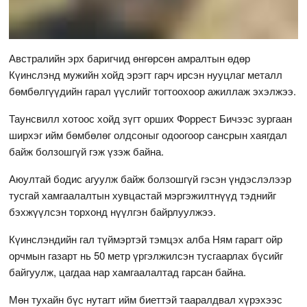
Австралийн эрх баригчид өнгөрсөн амралтын өдөр
Күинслэнд мужийн хойд эрэгт гарч ирсэн нууцлаг металл
бөмбөлгүүдийн гарал үүслийг тогтоохоор ажиллаж эхэлжээ.
Таунсвилл хотоос хойд зүгт орших Форрест Бичээс зургаан
ширхэг ийм бөмбөлөг олдсоныг одоогоор сансрын хаягдал
байж болзошгүй гэж үзэж байна.
Аюултай бодис агуулж байж болзошгүй гэсэн үндэслэлээр
тусгай хамгаалалтын хувцастай мэргэжилтнүүд тэднийг
бэхжүүлсэн торхонд нүүлгэн байрлуулжээ.
Күинслэндийн гал түймэртэй тэмцэх алба Ням гарагт ойр
орчмын газарт нь 50 метр үргэлжилсэн тусгаарлах бүсийг
байгуулж, цагдаа нар хамгаалалтад гарсан байна.
Мөн тухайн бүс нутагт ийм биеттэй тааралдвал хүрэхээс