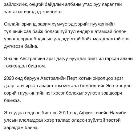
зайлсхийж, онцгой байдлын албаны утас руу яаралтай
залгахыг иргэдэд зөвлөжээ.
Онлайн орчинд зарим хүмүүс эдгээрийг пуужингийн
түлшний сав байж болзошгүй тул өндөр шатамхай болон
урвалд ордог бодисын үлдэгдэлтэй байх магадлалтай гэж
дүгнэсэн байна.
Энэ нь Австралийн эрэг дагуу нууцлаг биет ил гарсан анхны
тохиолдол биш юм.
2023 онд баруун Австралийн Перт хотын ойролцоо эрэг
дээр гарч ирсэн аварга том металл бөмбөлгийг Энэтхэг улс
өөрийн пуужингийн нэг хэсэг болохыг хүлээн зөвшөөрч
байжээ.
Энэ удаа олдсон биет нь 2011 онд Африк тивийн Намиби
улсын алслагдсан хээр талаас олдсон зүйлтэй төстэй
харагдаж байна.