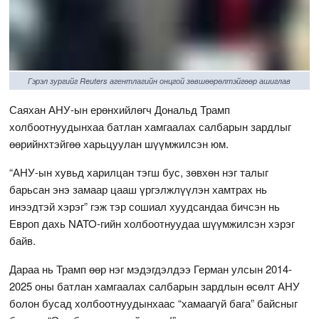
Гэрэл зургийг Reuters агентлагийн онцгой зөвшөөрөлтэйгөөр ашиглав
Саяхан АНУ-ын ерөнхийлөгч Дональд Трамп
холбоотнуудынхаа батлан хамгаалах салбарын зардлыг
өөрийнхтэйгөө харьцуулан шүүмжилсэн юм.
“АНУ-ын хувьд харилцан тэгш бус, зөвхөн нэг талыг
барьсан энэ замаар цааш үргэлжлүүлэн хамтрах нь
инээдтэй хэрэг” гэж тэр сошиал хуудсандаа бичсэн нь
Европ дахь NATO-гийн холбоотнуудаа шүүмжилсэн хэрэг
байв.
Дараа нь Трамп өөр нэг мэдэгдэлдээ Герман улсын 2014-
2025 оны батлан хамгаалах салбарын зардлын өсөлт АНУ
болон бусад холбоотнуудынхаас “хамаагүй бага” байсныг