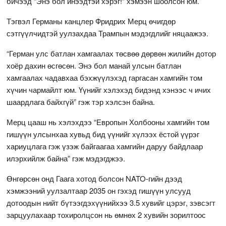
бичээд “Энэ бол инээдтэй хэрэг!” хэмээн шоолсон юм.
Тэгвэл Германы канцлер Фридрих Мерц өчигдөр
сэтгүүлчидтэй уулзахдаа Трампын мэдэгдлийг няцаажээ.
“Герман улс батлан хамгаалах төсвөө дөрвөн жилийн дотор
хоёр дахин өсгөсөн. Энэ бол манай улсын батлан
хамгаалах чадавхаа бэхжүүлэхэд гаргасан хамгийн том
хүчин чармайлт юм. Үүнийг хэлэхэд бидэнд хэнээс ч ичих
шаардлага байхгүй” гэж тэр хэлсэн байна.
Мерц цааш нь хэлэхдээ “Европын Холбооны хамгийн том
гишүүн улсынхаа хувьд бид үүнийг хүлээх ёстой үүрэг
хариуцлага гэж үзэж байгаагаа хамгийн даруу байдлаар
илэрхийлж байна” гэж мэдэгджээ.
Өнгөрсөн онд Гаага хотод болсон NATO-гийн дээд
хэмжээний уулзалтаар 2035 он гэхэд гишүүн улсууд
дотоодын нийт бүтээгдэхүүнийхээ 3.5 хувийг цэрэг, зэвсэгт
зарцуулахаар тохиролцсон нь өмнөх 2 хувийн зорилтоос