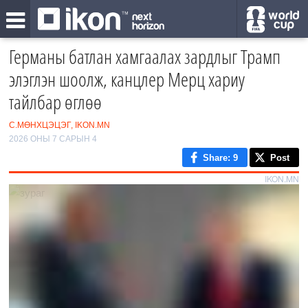
Германы батлан хамгаалах зардлыг Трамп
элэглэн шоолж, канцлер Мерц хариу
тайлбар өглөө
С.МӨНХЦЭЦЭГ, IKON.MN
2026 ОНЫ 7 САРЫН 4
Share
: 9
Post
IKON.MN