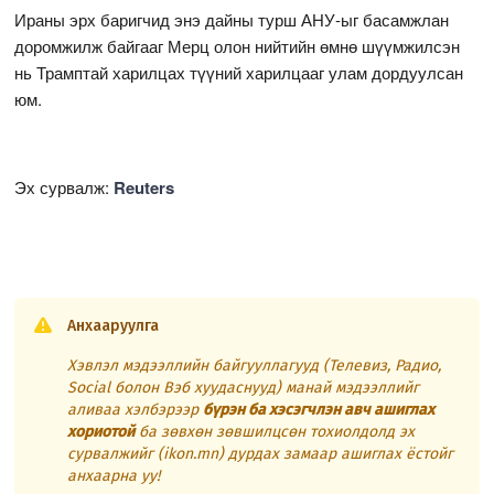
Ираны эрх баригчид энэ дайны турш АНУ-ыг басамжлан
доромжилж байгааг Мерц олон нийтийн өмнө шүүмжилсэн
нь Трамптай харилцах түүний харилцааг улам дордуулсан
юм.
Эх сурвалж:
Reuters
Анхааруулга
Хэвлэл мэдээллийн байгууллагууд (Телевиз, Радио,
Social болон Вэб хуудаснууд) манай мэдээллийг
аливаа хэлбэрээр
бүрэн ба хэсэгчлэн авч ашиглах
хориотой
ба зөвхөн зөвшилцсөн тохиолдолд эх
сурвалжийг (ikon.mn) дурдах замаар ашиглах ёстойг
анхаарна уу!