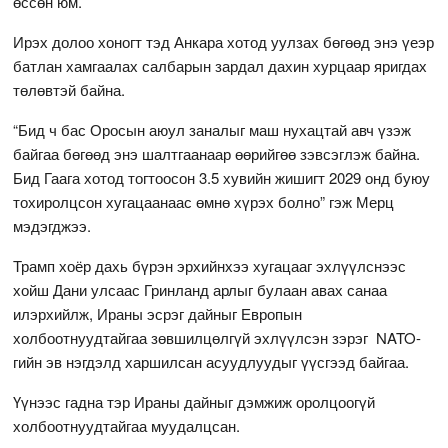
өссөн юм.
Ирэх долоо хоногт тэд Анкара хотод уулзах бөгөөд энэ үеэр
батлан хамгаалах салбарын зардал дахин хурцаар яригдах
төлөвтэй байна.
“Бид ч бас Оросын аюул заналыг маш нухацтай авч үзэж
байгаа бөгөөд энэ шалтгаанаар өөрийгөө зэвсэглэж байна.
Бид Гаага хотод тогтоосон 3.5 хувийн жишигт 2029 онд буюу
тохиролцсон хугацаанаас өмнө хүрэх болно” гэж Мерц
мэдэгджээ.
Трамп хоёр дахь бүрэн эрхийнхээ хугацааг эхлүүлснээс
хойш Дани улсаас Гринланд арлыг булаан авах санаа
илэрхийлж, Ираны эсрэг дайныг Европын
холбоотнуудтайгаа зөвшилцөлгүй эхлүүлсэн зэрэг NATO-
гийн эв нэгдэлд харшилсан асуудлуудыг үүсгээд байгаа.
Үүнээс гадна тэр Ираны дайныг дэмжиж оролцоогүй
холбоотнуудтайгаа муудалцсан.