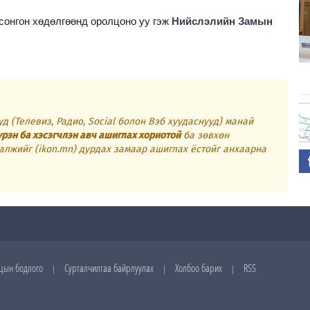
сонгон хөдөлгөөнд оролцоно уу гэж
Нийслэлийн Замын
д (Телевиз, Радио, Social болон Вэб хуудаснууд) манай
үрэн ба хэсэгчлэн авч ашиглах хориотой
ба зөвхөн
алжийг (ikon.mn) дурдах замаар ашиглах ёстойг анхаарна
цын бодлого
Сурталчилгаа байрлуулах
Холбоо барих
RSS
|
|
|