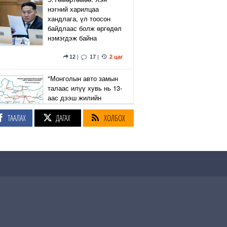
нэгний харилцаа
хандлага, үл тоосон
байдлаас болж өргөдөл
нэмэгдэж байна
12
|
17
|
2 цаг
"Монголын авто замын
талаас илүү хувь нь 13-
аас дээш жилийн
насжилттай"
ТААЛАХ
ДАГАХ
ХОЛБОХ
3
|
6
|
2 цаг
Монголоос UFC-д
тулалдах гурав дахь
тамирчин Б.Намсрайн
өрсөлдөгч Андре Лима
гэж хэн бэ?
2
|
1
|
2 цаг
Орон сууц, нийтийн аж