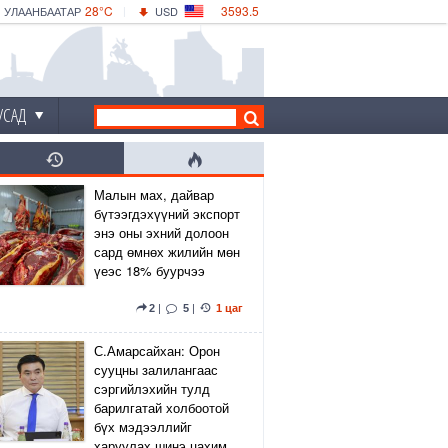
28°C
3593.5
УЛААНБААТАР
USD
|
32°C
ДАРХАН
532.56
CNY
29°C
ЭРДЭНЭТ
4146.36
EUR
УСАД
Малын мах, дайвар
бүтээгдэхүүний экспорт
энэ оны эхний долоон
сард өмнөх жилийн мөн
үеэс 18% буурчээ
2
|
5
|
1 цаг
С.Амарсайхан: Орон
сууцны залилангаас
сэргийлэхийн тулд
барилгатай холбоотой
бүх мэдээллийг
харуулах шинэ цахим