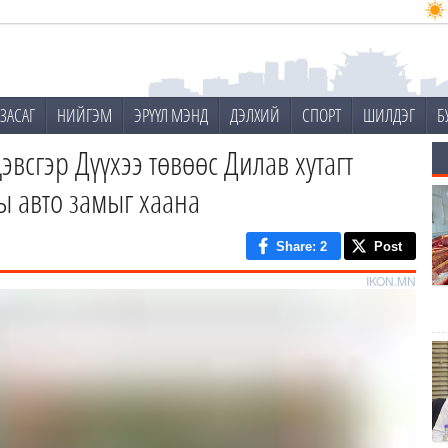
ЗАСАГ
НИЙГЭМ
ЭРҮҮЛ МЭНД
ДЭЛХИЙ
СПОРТ
ШИЛДЭГ
Б
эвсгэр Дүүхээ төвөөс Дилав хутагт
 авто замыг хаана
Share
: 2
Post
IKON.MN