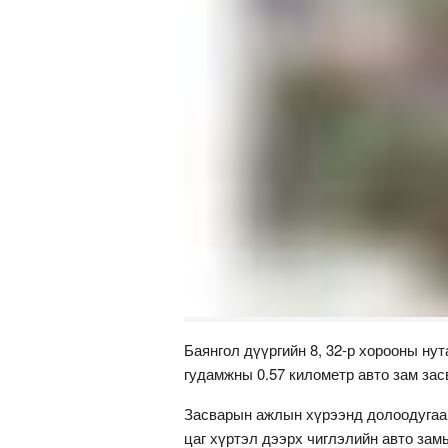
Баянгол дүүргийн 8, 32-р хорооны ну
гудамжны 0.57 километр авто зам за
Засварын ажлын хүрээнд долоодугаар
цаг хүртэл дээрх чиглэлийн авто зам