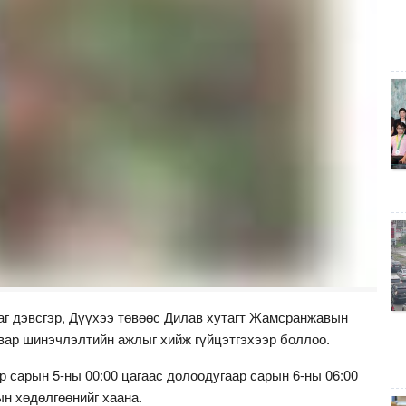
таг дэвсгэр, Дүүхээ төвөөс Дилав хутагт Жамсранжавын
свар шинэчлэлтийн ажлыг хийж гүйцэтгэхээр боллоо.
 сарын 5-ны 00:00 цагаас долоодугаар сарын 6-ны 06:00
ын хөдөлгөөнийг хаана.