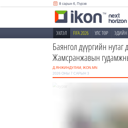
8 сарын 6, Пүрэв
ЭХЛЭЛ
FIFA 2026
УЛС ТӨР
ЭДИЙН 
Баянгол дүүргийн нутаг д
Жамсранжавын гудамжны
Д.ЯНЖИНДУЛАМ, IKON.MN
2026 ОНЫ 7 САРЫН 3