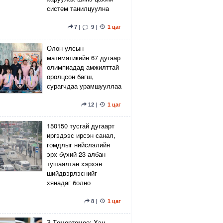
систем танилцуулна
7
|
9
|
1 цаг
Олон улсын
математикийн 67 дугаар
олимпиадад амжилттай
оролцсон багш,
сурагчдаа урамшууллаа
12
|
1 цаг
150150 тусгай дугаарт
иргэдээс ирсэн санал,
гомдлыг нийслэлийн
эрх бүхий 23 албан
тушаалтан хэрхэн
шийдвэрлэснийг
хянадаг болно
8
|
1 цаг
З.Төмөртөмөө: Хэн