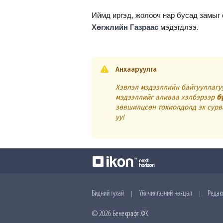
Иймд иргэд, жолооч нар бусад замыг 
Хөгжлийн Газраас
мэдэгдлээ.
Анхааруулга
Хэвлэл мэдээллийн байгууллагуу
мэдээллийг аливаа хэлбэрээр
б
зөвшилцсөн тохиолдолд эх сурв
уу!
Бидний тухай
Үйлчилгээний нөхцөл
Редак
|
|
© 2026 Бенекрафт ХХК