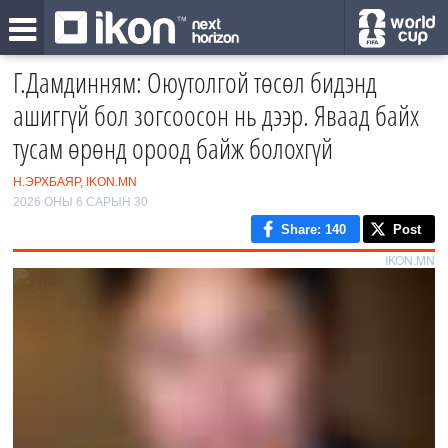
Г.Дамдинням: Оюутолгой төсөл бидэнд
ашиггүй бол зогсоосон нь дээр. Яваад байх
тусам өрөнд ороод байж болохгүй
Н.ЭРХБАЯР, IKON.MN
2026 ОНЫ 6 САРЫН 30
Share
: 140
Post
IKON.MN