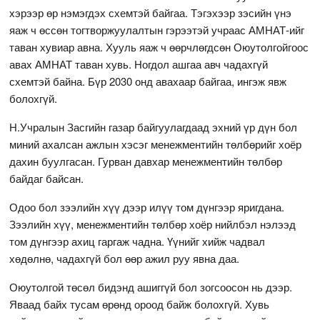
хэрээр өр нэмэгдэх схемтэй байгаа. Тэгэхээр зэсийн үнэ
яаж ч өссөн тогтворжуулалтын гэрээтэй учраас АМНАТ-ийг
таван хувиар авна. Хууль яаж ч өөрчлөгдсөн Оюутолгойгоос
авах АМНАТ таван хувь. Ногдол ашгаа авч чадахгүй
схемтэй байна. Бүр 2030 онд авахаар байгаа, ингэж явж
болохгүй.
Н.Учралын Засгийн газар байгуулагдаад эхний үр дүн бол
миний ахалсан ажлын хэсэг менежментийн төлбөрийг хоёр
дахин буулгасан. Гурван давхар менежментийн төлбөр
байдаг байсан.
Одоо бол зээлийн хүү дээр илүү том дүнгээр яригдана.
Зээлийн хүү, менежментийн төлбөр хоёр нийлбэл нэлээд
том дүнгээр ахиц гаргаж чадна. Үүнийг хийж чадвал
хөдөлнө, чадахгүй бол өөр ажил руу явна даа.
Оюутолгой төсөл бидэнд ашиггүй бол зогсоосон нь дээр.
Яваад байх тусам өрөнд ороод байж болохгүй. Хувь