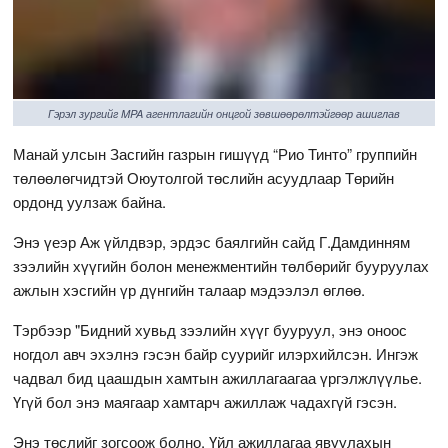
Гэрэл зургийг MPA агентлагийн онцгой зөвшөөрөлтэйгөөр ашиглав
Манай улсын Засгийн газрын гишүүд “Рио Тинто” группийн
төлөөлөгчидтэй Оюутолгой төслийн асуудлаар Төрийн
ордонд уулзаж байна.
Энэ үеэр Аж үйлдвэр, эрдэс баялгийн сайд Г.Дамдинням
зээлийн хүүгийн болон менежментийн төлбөрийг бууруулах
ажлын хэсгийн үр дүнгийн талаар мэдээлэл өглөө.
Тэрбээр "Бидний хувьд зээлийн хүүг бууруул, энэ оноос
ногдол авч эхэлнэ гэсэн байр суурийг илэрхийлсэн. Ингэж
чадвал бид цаашдын хамтын ажиллагаагаа үргэлжлүүлье.
Үгүй бол энэ маягаар хамтарч ажиллаж чадахгүй гэсэн.
Энэ төслийг зогсоож болно. Үйл ажиллагаа явуулахын