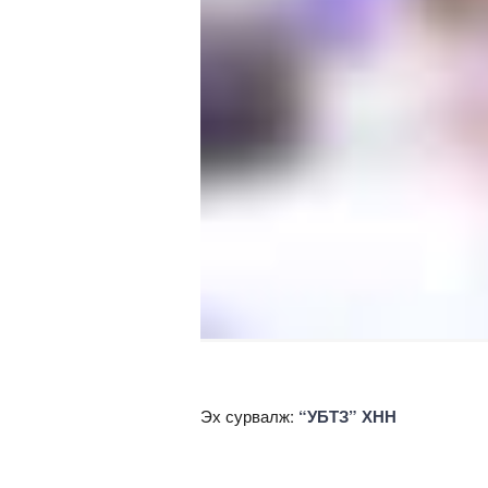
Эх сурвалж:
“УБТЗ” ХНН