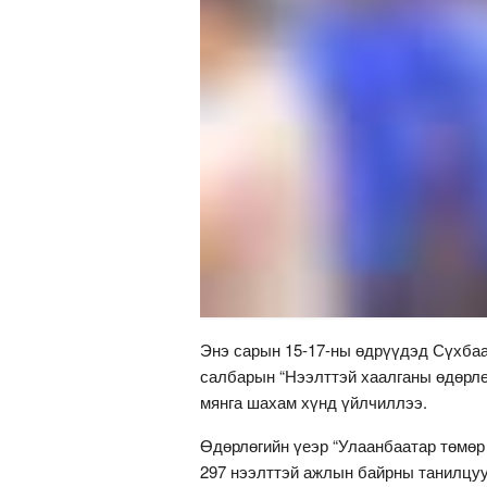
Энэ сарын 15-17-ны өдрүүдэд Сүхбаа
салбарын “Нээлттэй хаалганы өдөрлө
мянга шахам хүнд үйлчиллээ.
Өдөрлөгийн үеэр “Улаанбаатар төмөр
297 нээлттэй ажлын байрны танилцуу