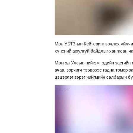
Мөн УБТЗ-ын Кейтеринг зочлох үйлчи
хүнсний аюулгүй байдлыг хангасан ча
Монгол Улсын нийгэм, эдийн засгийн 
ачаа, зорчигч тээврээс гадна төмөр з
цэцэрлэг зэрэг нийгмийн салбарын бү