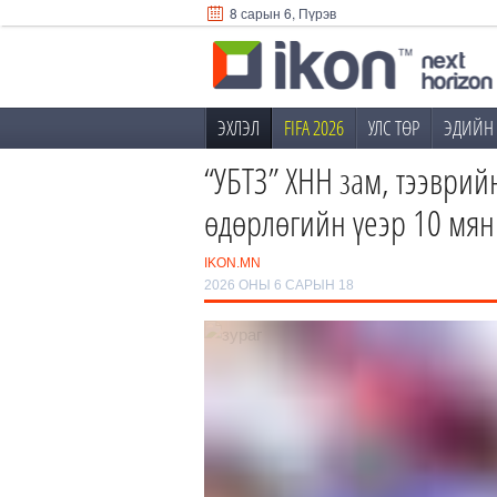
8 сарын 6, Пүрэв
ЭХЛЭЛ
FIFA 2026
УЛС ТӨР
ЭДИЙН 
“УБТЗ” ХНН зам, тээврий
өдөрлөгийн үеэр 10 мянг
IKON.MN
2026 ОНЫ 6 САРЫН 18