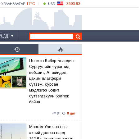
17°C
3593.93
УЛААНБААТАР
USD
|
18°C
ДАРХАН
532.39
CNY
15°C
ЭРДЭНЭТ
4149.01
EUR
УСАД
Цонжин Кибер Боардинг
Сургуулийн сурагчид
вебсайт, AI шийдэл,
цахим платформ
бүтээж, сурсан
мэдлэгээ бодит
бүтээгдэхүүн болгож
байна
8
|
8 цаг
Монгол Улс энэ оны
эхний долоон сард
142.6 сая ам.долларын