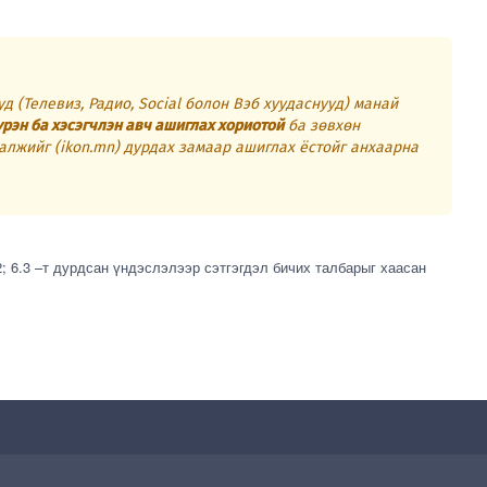
д (Телевиз, Радио, Social болон Вэб хуудаснууд) манай
үрэн ба хэсэгчлэн авч ашиглах хориотой
ба зөвхөн
алжийг (ikon.mn) дурдах замаар ашиглах ёстойг анхаарна
2; 6.3 –т дурдсан үндэслэлээр сэтгэгдэл бичих талбарыг хаасан