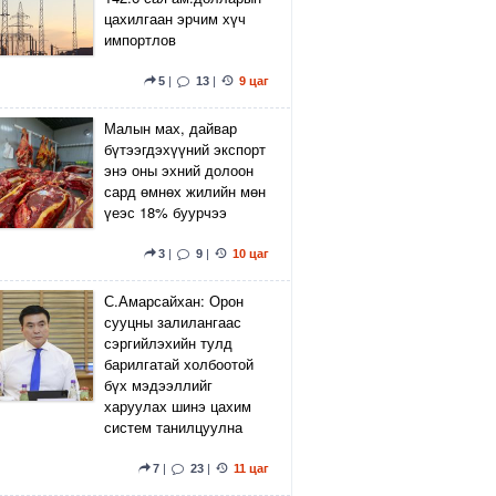
цахилгаан эрчим хүч
импортлов
5
|
13
|
9 цаг
Малын мах, дайвар
бүтээгдэхүүний экспорт
энэ оны эхний долоон
сард өмнөх жилийн мөн
үеэс 18% буурчээ
3
|
9
|
10 цаг
С.Амарсайхан: Орон
сууцны залилангаас
сэргийлэхийн тулд
барилгатай холбоотой
бүх мэдээллийг
харуулах шинэ цахим
систем танилцуулна
7
|
23
|
11 цаг