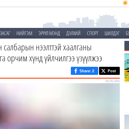
ЗАСАГ
НИЙГЭМ
ЭРҮҮЛ МЭНД
ДЭЛХИЙ
СПОРТ
ШИЛДЭГ
Б
н салбарын нээлттэй хаалганы
а орчим хүнд үйлчилгээ үзүүлжээ
Share
: 2
Post
IKON.MN