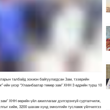
тарын талбайд зохион байгуулагдсан Зам, тээврийн
г”-ийн үеэр “Улаанбаатар төмөр зам” ХНН 3 өдрийн турш 10
 зам” ХНН өөрийн үйл ажиллагааг дэлгэрэнгүй сурталчилж,
лгыг хийж, 3200 шахам хүнд эмнэлгийн тусламж үйлчилгээ