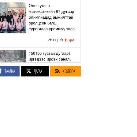
Олон улсын
математикийн 67 дугаар
олимпиадад амжилттай
оролцсон багш,
сурагчдаа урамшууллаа
17
|
11 цаг
150150 тусгай дугаарт
иргэдээс ирсэн санал,
гомдлыг нийслэлийн
эрх бүхий 23 албан
ТААЛАХ
ДАГАХ
ХОЛБОХ
тушаалтан хэрхэн
шийдвэрлэснийг
хянадаг болно
8
|
11 цаг
З.Төмөртөмөө: Хэн
нэгний харилцаа
хандлага, үл тоосон
байдлаас болж өргөдөл
нэмэгдэж байна