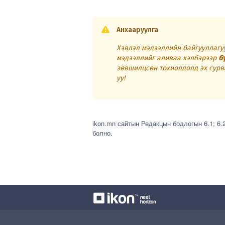
Анхааруулга
Хэвлэл мэдээллийн байгууллагуу
мэдээллийг аливаа хэлбэрээр
б
зөвшилцсөн тохиолдолд эх сурв
уу!
ikon.mn сайтын Редакцын бодлогын 6.1; 6.
болно.