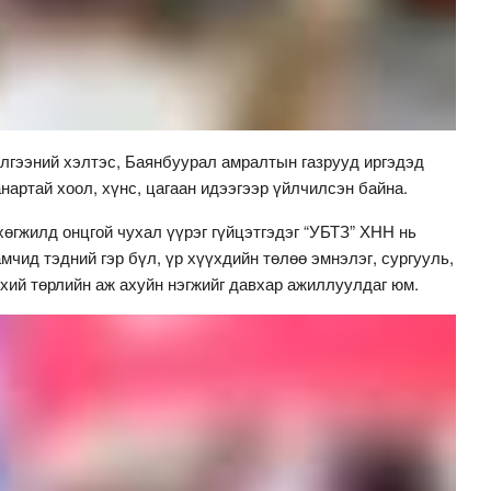
лгээний хэлтэс, Баянбуурал амралтын газрууд иргэдэд
нартай хоол, хүнс, цагаан идээгээр үйлчилсэн байна.
хөгжилд онцгой чухал үүрэг гүйцэтгэдэг “УБТЗ” ХНН нь
амчид тэдний гэр бүл, үр хүүхдийн төлөө эмнэлэг, сургууль,
хий төрлийн аж ахуйн нэгжийг давхар ажиллуулдаг юм.