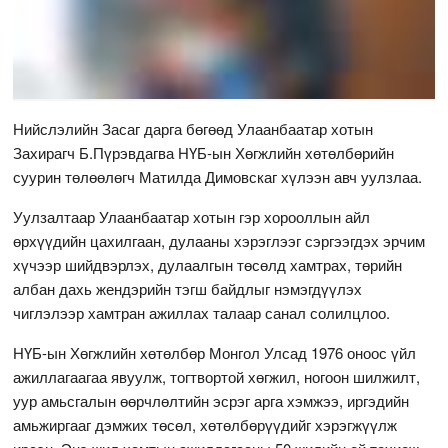
Нийслэлийн Засаг дарга бөгөөд Улаанбаатар хотын
Захирагч Б.Пүрэвдагва НҮБ-ын Хөгжлийн хөтөлбөрийн
суурин төлөөлөгч Матилда Димовскаг хүлээн авч уулзлаа.
Уулзалтаар Улаанбаатар хотын гэр хорооллын айл
өрхүүдийн цахилгаан, дулааны хэрэглээг сэргээгдэх эрчим
хүчээр шийдвэрлэх, дулаалгын төсөлд хамтрах, төрийн
албан дахь жендэрийн тэгш байдлыг нэмэгдүүлэх
чиглэлээр хамтран ажиллах талаар санал солилцлоо.
НҮБ-ын Хөгжлийн хөтөлбөр Монгол Улсад 1976 оноос үйл
ажиллагаагаа явуулж, тогтвортой хөгжил, ногоон шилжилт,
уур амьсгалын өөрчлөлтийн эсрэг арга хэмжээ, иргэдийн
амьжиргааг дэмжих төсөл, хөтөлбөрүүдийг хэрэгжүүлж