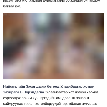
ирсэн. Энэ жил хамтын ажиллагааны 50 жилийн ой тохиож
байгаа юм.
Нийслэлийн Засаг дарга бөгөөд Улаанбаатар хотын
Захирагч Б.Пүрэвдагва
“Улаанбаатар хот ногоон хөгжил,
сэргээгдэх эрчим хүч, иргэдийн амьдралын чанарыг
сайжруулах төсөл, хөтөлбөрүүдийг эрэмбэлэн ажиллаж