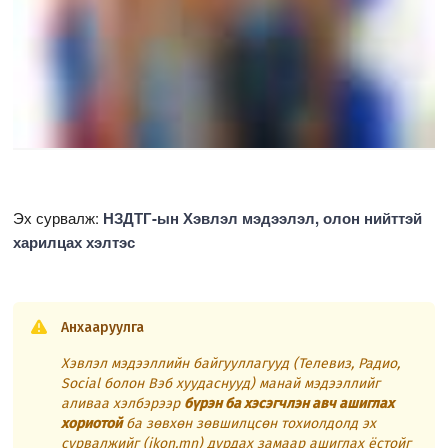
Эх сурвалж:
НЗДТГ-ын Хэвлэл мэдээлэл, олон нийттэй
харилцах хэлтэс
Анхааруулга
Хэвлэл мэдээллийн байгууллагууд (Телевиз, Радио,
Social болон Вэб хуудаснууд) манай мэдээллийг
аливаа хэлбэрээр
бүрэн ба хэсэгчлэн авч ашиглах
хориотой
ба зөвхөн зөвшилцсөн тохиолдолд эх
сурвалжийг (ikon.mn) дурдах замаар ашиглах ёстойг