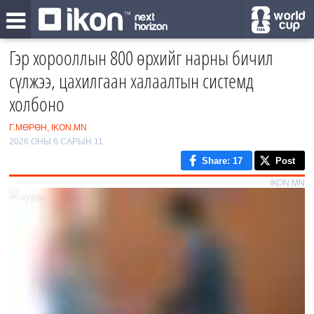
Гэр хорооллын 800 өрхийг нарны бичил
сүлжээ, цахилгаан халаалтын системд
холбоно
Г.МӨРӨН, IKON.MN
2026 ОНЫ 6 САРЫН 11
Share
: 17
Post
IKON.MN