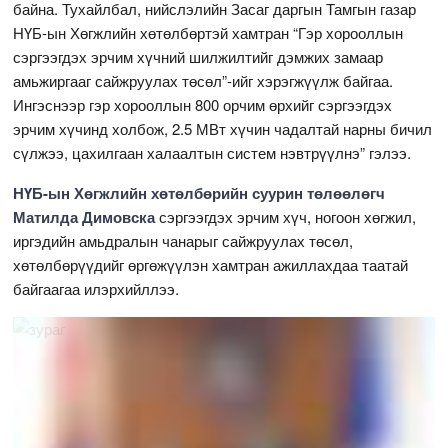
байна. Тухайлбал, нийслэлийн Засаг даргын Тамгын газар
НҮБ-ын Хөгжлийн хөтөлбөртэй хамтран “Гэр хорооллын
сэргээгдэх эрчим хүчний шилжилтийг дэмжих замаар
амьжиргааг сайжруулах төсөл”-ийг хэрэгжүүлж байгаа.
Ингэснээр гэр хорооллын 800 орчим өрхийг сэргээгдэх
эрчим хүчинд холбож, 2.5 МВт хүчин чадалтай нарны бичил
сүлжээ, цахилгаан халаалтын систем нэвтрүүлнэ” гэлээ.
НҮБ-ын Хөгжлийн хөтөлбөрийн суурин төлөөлөгч
Матилда Димовска
сэргээгдэх эрчим хүч, ногоон хөгжил,
иргэдийн амьдралын чанарыг сайжруулах төсөл,
хөтөлбөрүүдийг өргөжүүлэн хамтран ажиллахдаа таатай
байгаагаа илэрхийллээ.