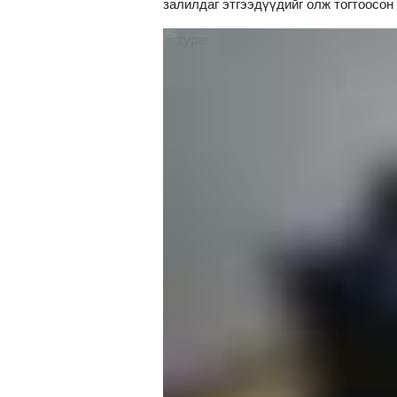
залилдаг этгээдүүдийг олж тогтоосон