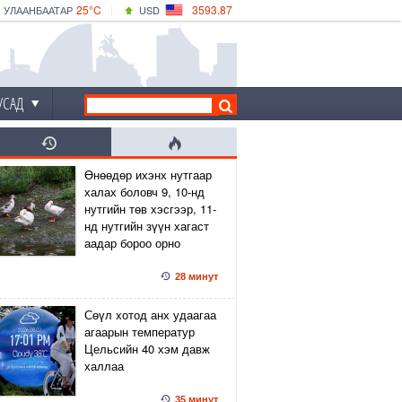
25°C
3593.87
УЛААНБААТАР
USD
|
30°C
ДАРХАН
532.66
CNY
25°C
ЭРДЭНЭТ
4141.04
EUR
УСАД
Өнөөдөр ихэнх нутгаар
халах боловч 9, 10-нд
нутгийн төв хэсгээр, 11-
нд нутгийн зүүн хагаст
аадар бороо орно
28 минут
Сөүл хотод анх удаагаа
агаарын температур
Цельсийн 40 хэм давж
халлаа
35 минут