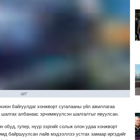
ЦЕГ
хион байгуулдаг хонжворт сугалааны үйл ажиллагаа
 шалгах албанаас эрчимжүүлсэн шалгалтыг явуулсан.
 обуд, гупер, нүүр зэргийг сольж олон удаа хонжворт
имд байршуулсан лайв мэдээллээ устгах замаар иргэдийг