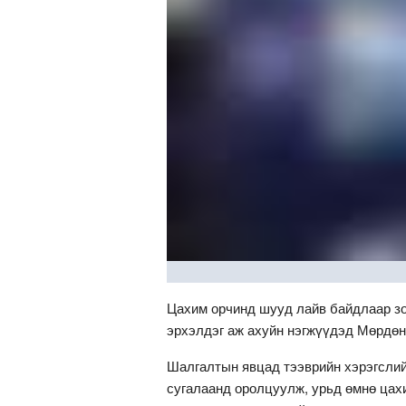
Цахим орчинд шууд лайв байдлаар зо
эрхэлдэг аж ахуйн нэгжүүдэд Мөрдөн
Шалгалтын явцад тээврийн хэрэгслийн
сугалаанд оролцуулж, урьд өмнө цах