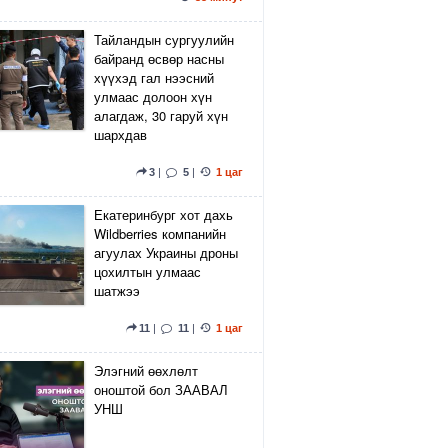
Тайландын сургуулийн
байранд өсвөр насны
хүүхэд гал нээсний
улмаас долоон хүн
алагдаж, 30 гаруй хүн
шархдав
3
|
5
|
1 цаг
Екатеринбург хот дахь
Wildberries компанийн
агуулах Украины дроны
цохилтын улмаас
шатжээ
11
|
11
|
1 цаг
Элэгний өөхлөлт
оноштой бол ЗААВАЛ
УНШ