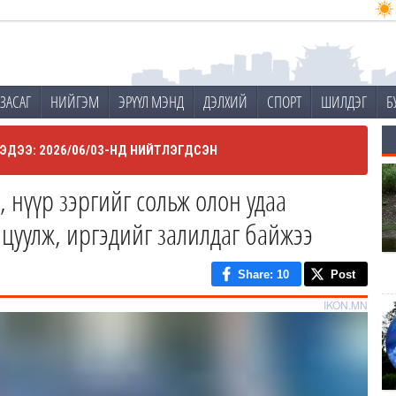
ЗАСАГ
НИЙГЭМ
ЭРҮҮЛ МЭНД
ДЭЛХИЙ
СПОРТ
ШИЛДЭГ
Б
ЭДЭЭ: 2026/06/03-НД НИЙТЛЭГДСЭН
 нүүр зэргийг сольж олон удаа
цуулж, иргэдийг залилдаг байжээ
Share
: 10
Post
IKON.MN