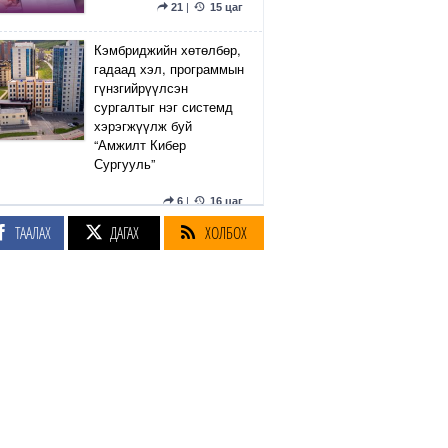
21
|
15 цаг
Кэмбриджийн хөтөлбөр,
гадаад хэл, программын
гүнзгийрүүлсэн
сургалтыг нэг системд
хэрэгжүүлж буй
“Амжилт Кибер
Сургууль”
6
|
16 цаг
ТААЛАХ
ДАГАХ
ХОЛБОХ
“УБТЗ” ХНН 16 мянган
төмөр замчныхаа
үндсэн цалинг 15
хувиар нэмнэ
64
|
17 цаг
Эдийн засгийн
тэргүүлэх салбаруудад
Pearson BTEC
хөтөлбөрийг үе