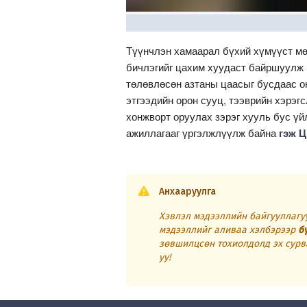
Түүнчлэн хамаарал бүхий хүмүүст мөн
бичлэгийг цахим хуудаст байршуулж 
төлөвлөсөн азтаны цаасыг бусдаас о
этгээдийн орон сууц, тээврийн хэрэг
хонжворт оруулах зэрэг хууль бус үй
ажиллагааг үргэлжлүүлж байна
гэж Ц
Анхааруулга
Хэвлэл мэдээллийн байгууллагуу
мэдээллийг аливаа хэлбэрээр
б
зөвшилцсөн тохиолдолд эх сурв
уу!