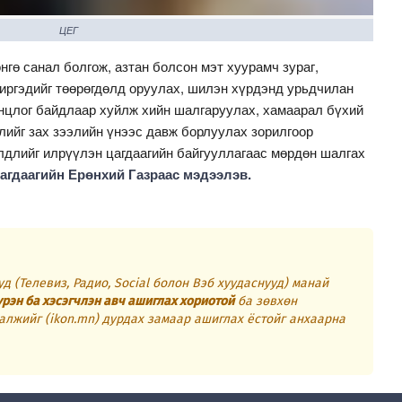
ЦЕГ
гө санал болгож, азтан болсон мэт хуурамч зураг,
иргэдийг төөрөгдөлд оруулах, шилэн хүрдэнд урьдчилан
нцлог байдлаар хуйлж хийн шалгаруулах, хамаарал бүхий
слийг зах зээлийн үнээс давж борлуулах зорилгоор
лдлийг илрүүлэн цагдаагийн байгууллагаас мөрдөн шалгах
агдаагийн Ерөнхий Газраас мэдээлэв.
д (Телевиз, Радио, Social болон Вэб хуудаснууд) манай
үрэн ба хэсэгчлэн авч ашиглах хориотой
ба зөвхөн
алжийг (ikon.mn) дурдах замаар ашиглах ёстойг анхаарна