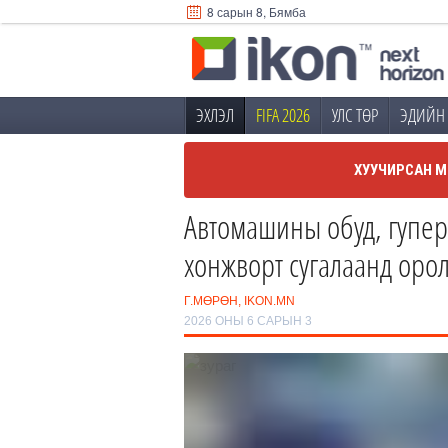
8 сарын 8, Бямба
ЭХЛЭЛ
FIFA 2026
УЛС ТӨР
ЭДИЙН 
ХУУЧИРСАН М
Автомашины обуд, гупер,
хонжворт сугалаанд орол
Г.МӨРӨН, IKON.MN
2026 ОНЫ 6 САРЫН 3