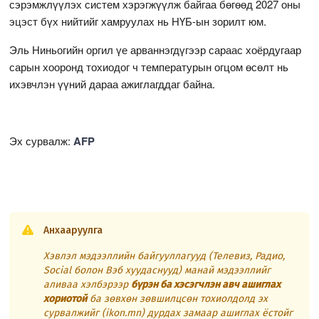
сэрэмжлүүлэх систем хэрэгжүүлж байгаа бөгөөд 2027 оны
эцэст бүх нийтийг хамруулах нь НҮБ-ын зорилт юм.
Эль Ниньогийн оргил үе арваннэгдүгээр сараас хоёрдугаар
сарын хооронд тохиодог ч температурын огцом өсөлт нь
ихэвчлэн үүний дараа ажиглагддаг байна.
Эх сурвалж:
AFP
Анхааруулга
Хэвлэл мэдээллийн байгууллагууд (Телевиз, Радио,
Social болон Вэб хуудаснууд) манай мэдээллийг
аливаа хэлбэрээр
бүрэн ба хэсэгчлэн авч ашиглах
хориотой
ба зөвхөн зөвшилцсөн тохиолдолд эх
сурвалжийг (ikon.mn) дурдах замаар ашиглах ёстойг