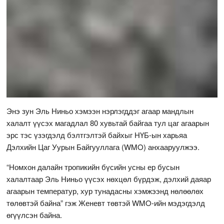
Энэ зун Эль Ниньо хэмээн нэрлэгддэг агаар мандлын
халалт үүсэх магадлал 80 хувьтай байгаа тул цаг агаарын
эрс тэс үзэгдэлд бэлтгэлтэй байхыг НҮБ-ын харьяа
Дэлхийн Цаг Уурын Байгууллага (WMO) анхааруулжээ.
“Номхон далайн тропикийн бүсийн усны ер бусын
халалтаар Эль Ниньо үүсэх нөхцөл бүрдэж, дэлхий даяар
агаарын температур, хур тунадасны хэмжээнд нөлөөлөх
төлөвтэй байна” гэж Женевт төвтэй WMO-ийн мэдэгдэлд
өгүүлсэн байна.