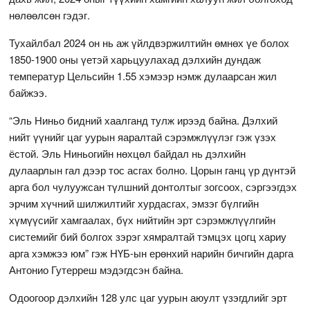
нөлөөлсөн гэдэг.
Тухайлбал 2024 он нь аж үйлдвэржилтийн өмнөх үе болох
1850-1900 оны үетэй харьцуулахад дэлхийн дундаж
температур Цельсийн 1.55 хэмээр нэмж дулаарсан жил
байжээ.
“Эль Ниньо бидний хаалганд тулж ирээд байна. Дэлхий
нийт үүнийг цаг уурын яаралтай сэрэмжлүүлэг гэж үзэх
ёстой. Эль Ниньогийн нөхцөл байдал нь дэлхийн
дулаарлын гал дээр тос асгах болно. Цорын ганц үр дүнтэй
арга бол чулуужсан түлшний донтолтыг зогсоох, сэргээгдэх
эрчим хүчний шилжилтийг хурдасгах, эмзэг бүлгийн
хүмүүсийг хамгаалах, бүх нийтийн эрт сэрэмжлүүлгийн
системийг бий болгох зэрэг хямралтай тэмцэх цогц хариу
арга хэмжээ юм” гэж НҮБ-ын ерөнхий нарийн бичгийн дарга
Антонио Гутерреш мэдэгдсэн байна.
Одоогоор дэлхийн 128 улс цаг уурын аюулт үзэгдлийг эрт