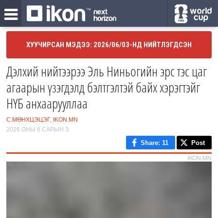
ХУУЧИРСАН МЭДЭЭ: 2026/06/03-НД НИЙТЛЭГДСЭН
Дэлхий нийтээрээ Эль Ниньогийн эрс тэс цаг
агаарын үзэгдэлд бэлтгэлтэй байх хэрэгтэйг
НҮБ анхаарууллаа
С.МӨНХЦЭЦЭГ, IKON.MN
2026 ОНЫ 6 САРЫН 3
Share
: 11
Post
IKON.MN