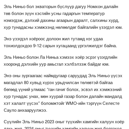
Эль Ниньо бол экваторын бүслүүр дагуу Номхон далайн
төв болон зүүн хэсгийн усны гадаргын температур
нэмэгдэж, дэлхий дахины агаарын даралт, салхины хурд,
хур тунадасны хэмжээнд нөлөөлдөг байгалийн үзэгдэл юм.
Энэ үзэгдэл хоёроос долоон жил тутамд нэг удаа
тохиолдохдоо 9-12 сарын хугацаанд үргэлжилдэг байна.
Эль Ниньо болон Ла Ниньа хэмээх хоёр эсрэг үзэгдлийн
хооронд дэлхийн уур амьсгал хэлбэлзэж байдаг юм.
Энэ оны зургаагаас наймдугаар саруудад Эль Ниньо үүсэх
магадлал 80 хувьд хүрэх урьдчилсан төлөвтэй байгаа
бөгөөд үүний улмаас “ган гачиг болох, эсвэл их хэмжээний
хур тунадас унах, мөн хуурай газар болон далайн мандалд
хэт халалт үүсэх” боломжтойг WMO-ийн тэргүүн Селесте
Сауло анхааруулжээ.
Сүүлийн Эль Ниньо 2023 оныг түүхийн хамгийн халуун хоёр
дахь жил, 2024 оныг түүхийн хамгийн халуун жил болгоход