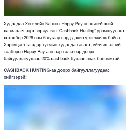
Худалдаа Хөгжлийн Банкны Happy Pay аппликейшний
харилцагч нарт зориулсан “Cashback Hunting” урамшуулалт
хөтөлбөр 2026 оны 6 дугаар сард дахин үргэлжилж байна.
Харилцагч та өдөр тутмын худалдан авалт, үйлчилгээний
төлбөрөө Happy Pay апп-аар төлснөөр доорх
байгууллагуудаас 20% cashback буцаан авах боломжтой.
CASHBACK HUNTING-аа доорх байгууллагуудаас
хийгээрэй: