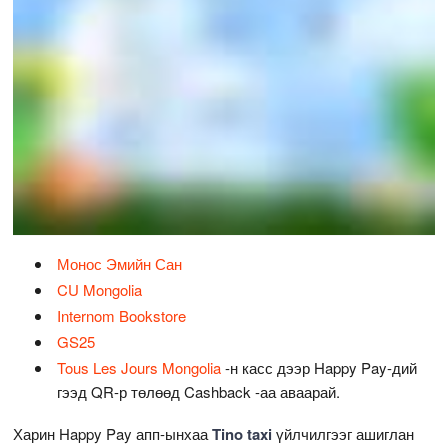
Монос Эмийн Сан
CU Mongolia
Internom Bookstore
GS25
Tous Les Jours Mongolia
-н касс дээр Happy Pay-дий
гээд QR-р төлөөд Cashback -аа аваарай.
Харин Happy Pay апп-ынхаа
Tino taxi
үйлчилгээг ашиглан