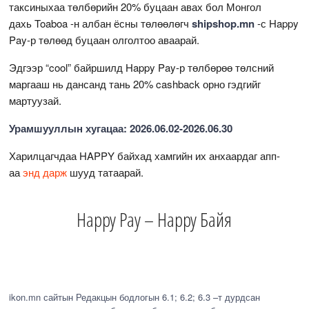
таксиныхаа төлбөрийн 20% буцаан авах бол Монгол
дахь Toaboa -н албан ёсны төлөөлөгч
shipshop.mn
-с Happy
Pay-р төлөөд буцаан олголтоо аваарай.
Эдгээр “cool” байршилд Happy Pay-р төлбөрөө төлсний
маргааш нь дансанд тань 20% cashback орно гэдгийг
мартуузай.
Урамшууллын хугацаа: 2026.06.02-2026.06.30
Харилцагчдаа HAPPY байхад хамгийн их анхаардаг апп-
аа
энд дарж
шууд татаарай.
Happy Pay – Happy Байя
ikon.mn сайтын Редакцын бодлогын 6.1; 6.2; 6.3 –т дурдсан