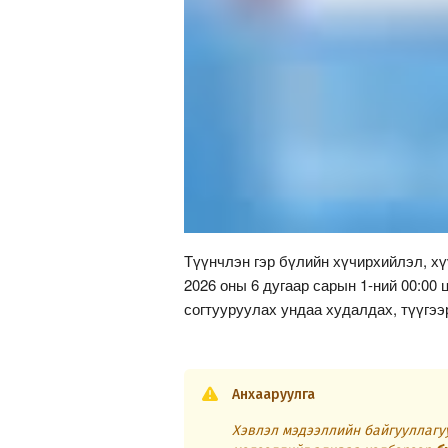
Түүнчлэн гэр бүлийн хүчирхийлэл, х
2026 оны 6 дугаар сарын 1-ний 00:00 
согтууруулах ундаа худалдах, түүгээ
Анхааруулга
Хэвлэл мэдээллийн байгууллагуу