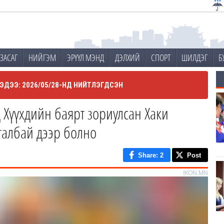
ЗАСАГ
НИЙГЭМ
ЭРҮҮЛ МЭНД
ДЭЛХИЙ
СПОРТ
ШИЛДЭГ
Б
ЭДЭЭ: 2026/05/28-НД НИЙТЛЭГДСЭН
 Хүүхдийн баярт зориулсан Хаки
 талбай дээр болно
Share
: 2
Post
IKON.MN