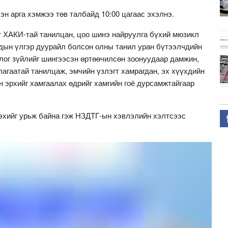
эн арга хэмжээ төв талбайд 10:00 цагаас эхэлнэ.
г ХАКИ-тай танилцан, цоо шинэ найруулга бүхий мюзикл
удын үлгэр дуурайл болсон олны танил уран бүтээлчдийн
цлог зүйлийг шингээсэн өртөөчилсөн зоонуудаар дамжин,
агаатай танилцаж, эмчийн үзлэгт хамрагдан, эх хүүхдийн
н эрхийг хамгаалах өдрийг хамгийн гоё дурсамжтайгаар
эхийг урьж байна гэж НЗДТГ-ын хэвлэлийн хэлтсээс