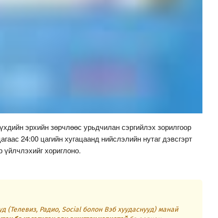
үүхдийн эрхийн зөрчлөөс урьдчилан сэргийлэх зорилгоор
цагаас 24:00 цагийн хугацаанд нийслэлийн нутаг дэвсгэрт
р үйлчлэхийг хориглоно.
д (Телевиз, Радио, Social болон Вэб хуудаснууд) манай