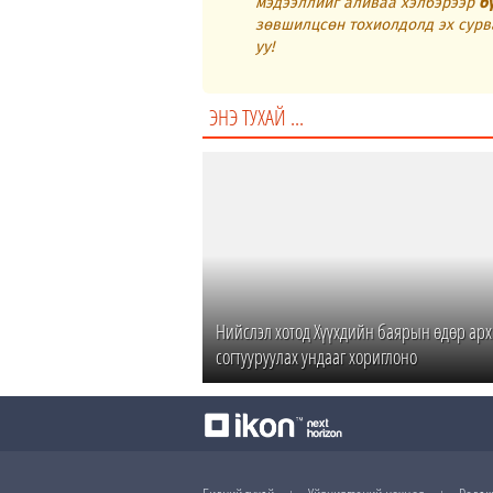
мэдээллийг аливаа хэлбэрээр
б
зөвшилцсөн тохиолдолд эх сурв
уу!
ЭНЭ ТУХАЙ ...
Нийслэл хотод Хүүхдийн баярын өдөр арх
согтууруулах ундааг хориглоно