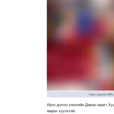
Гэрэл зургийг MPA
Ирэх долоо хоногийн Даваа гарагт Хү
амрах хуультай.