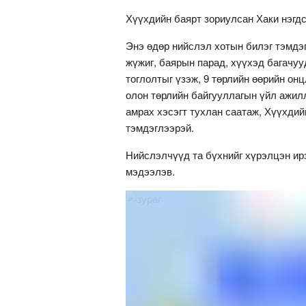
Хүүхдийн баярт зориулсан Хаки нэгдс
Энэ өдөр нийслэл хотын билэг тэмдэ
жүжиг, баярын парад, хүүхэд багачу
тоглолтыг үзэж, 9 төрлийн өөрийн он
олон төрлийн байгууллагын үйл ажилл
амрах хэсэгт тухлан саатаж, Хүүхдий
тэмдэглээрэй.
Нийслэлчүүд та бүхнийг хүрэлцэн ир
мэдээлэв.