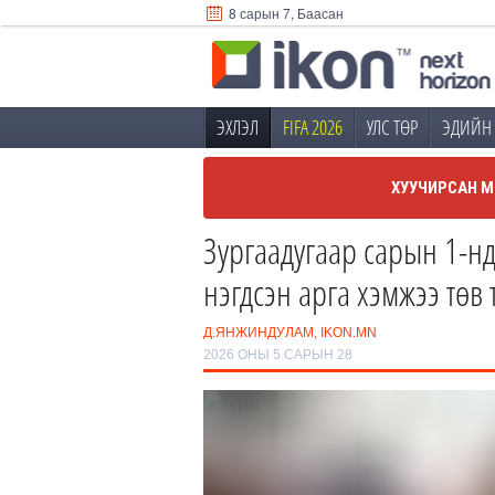
8 сарын 7, Баасан
ЭХЛЭЛ
FIFA 2026
УЛС ТӨР
ЭДИЙН 
ХУУЧИРСАН М
Зургаадугаар сарын 1-нд
нэгдсэн арга хэмжээ төв
Д.ЯНЖИНДУЛАМ, IKON.MN
2026 ОНЫ 5 САРЫН 28