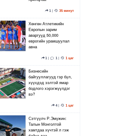
1
|
35 минут
Хөнгөн Атлетикийн
Европын зарим
аваргууд 50,000
еврогийн урамшуулал
авна
1
|
1
|
1 цаг
Бизнесийн
байгууллагууд гэр бүл,
хүүхдэд ээлтэй ямар
бодлого хэрэгжүүлдэг
вэ?
4
|
1 цаг
Сэтгүүлч Р.Эмүжин:
Талын Монголтой
хамтдаа хүчтэй л гэж
байна даа