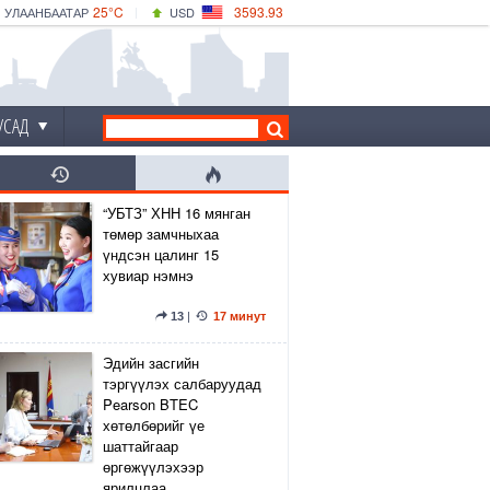
25°C
3593.93
УЛААНБААТАР
USD
|
29°C
ДАРХАН
532.39
CNY
26°C
ЭРДЭНЭТ
4149.01
EUR
УСАД
“УБТЗ” ХНН 16 мянган
төмөр замчныхаа
үндсэн цалинг 15
хувиар нэмнэ
13
|
17 минут
Эдийн засгийн
тэргүүлэх салбаруудад
Pearson BTEC
хөтөлбөрийг үе
шаттайгаар
өргөжүүлэхээр
ярилцлаа