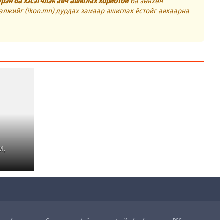
үрэн ба хэсэгчлэн авч ашиглах хориотой
ба зөвхөн
алжийг (ikon.mn) дурдах замаар ашиглах ёстойг анхаарна
и,