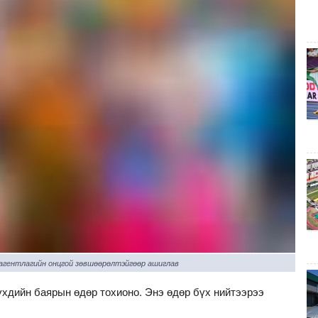
 агентлагийн онцгой зөвшөөрөлтэйгөөр ашиглав
үхдийн баярын өдөр тохионо. Энэ өдөр бүх нийтээрээ