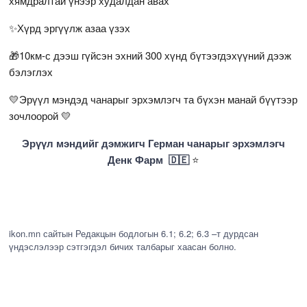
хямдралтай үнээр худалдан авах
✨Хүрд эргүүлж азаа үзэх
🎁10км-с дээш гүйсэн эхний 300 хүнд бүтээгдэхүүний дээж
бэлэглэх
💛Эрүүл мэндэд чанарыг эрхэмлэгч та бүхэн манай бүүтээр
зочлоорой 💛
Эрүүл мэндийг дэмжигч Герман чанарыг эрхэмлэгч
Денк Фарм 🇩🇪
⭐
ikon.mn сайтын Редакцын бодлогын 6.1; 6.2; 6.3 –т дурдсан
үндэслэлээр сэтгэгдэл бичих талбарыг хаасан болно.