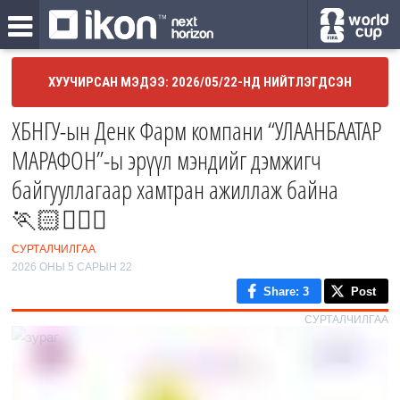
ХУУЧИРСАН МЭДЭЭ: 2026/05/22-НД НИЙТЛЭГДСЭН
ХБНГУ-ын Денк Фарм компани “УЛААНБААТАР
МАРАФОН”-ы эрүүл мэндийг дэмжигч
байгууллагаар хамтран ажиллаж байна
🏃🏻🏃🏻‍♀️
СУРТАЛЧИЛГАА
2026 ОНЫ 5 САРЫН 22
Share
: 3
Post
СУРТАЛЧИЛГАА