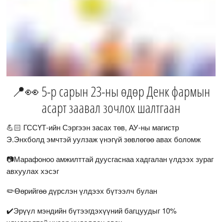
📍👀 5-р сарын 23-ны өдөр Денк фармын
асарт заавал зочлох шалтгаан
💪🏻 ГССҮТ-ийн Сэргээн засах төв, АУ-ны магистр
Э.Энхболд эмчтэй уулзаж үнэгүй зөвлөгөө авах боломж
📷Марафоноо амжилттай дуусгаснаа хадгалан үлдээх зураг
авхуулах хэсэг
✏️Өөрийгөө дүрслэн үлдээх бүтээлч булан
✔️Эрүүл мэндийн бүтээгдэхүүний багцуудыг 10%