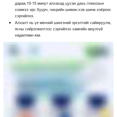
дараа 10-15 минут алхахад цусан дахь глюкозын
хэмжээ эрс буурч, чихрийн шижин хэв шинж хоёроос
сэргийлнэ.
Алхалт нь үе мөчний шингэний эргэлтийг сайжруулж,
ясны сийрэгжилтээс сэргийлэх хамгийн аюулгүй
хөдөлгөөн юм.