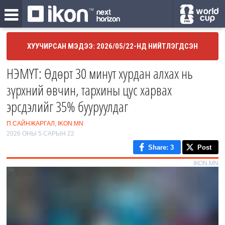
ХУУЧИРСАН МЭДЭЭ: 2026/05/22-НД НИЙТЛЭГДСЭН
НЭМҮТ: Өдөрт 30 минут хурдан алхах нь
зүрхний өвчин, тархины цус харвах
эрсдэлийг 35% бууруулдаг
П.САЙНЖАРГАЛ, IKON.MN
2026 ОНЫ 5 САРЫН 22
Share
: 3
Post
IKON.MN