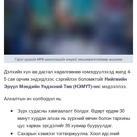
Гэрэл зургийг MPA агентлагийн онцгой зөвшөөрөлтэйгөөр ашиглав
Дэлхийн хүн ам дасгал хөдөлгөөнөө нэмэгдүүлэхэд жилд 4-
5 сая орчим эндэгдлээс сэргийлэх боломжтойг
Нийгмийн
Эрүүл Мэндийн Үндэсний Төв (НЭМҮТ)
-
өөс мэдээллээ.
Алхалтын ач холбогдол нь:
Зүрх судасны хамгаалалт болдог. Өдөрт ердөө 30
минут хурдан алхах нь зүрхний өвчин болон тархины
цус харвах эрсдэлийг 35 хувиар бууруулдаг.
Сахарын хэмжээг тогтворжуулна. Хоол идсэний