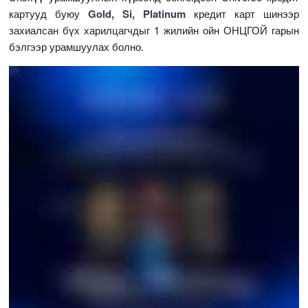
картууд буюу
Gold, Si, Platinum
кредит карт шинээр
захиалсан бүх харилцагчдыг 1 жилийн ойн ОНЦГОЙ гарын
бэлгээр урамшуулах болно.