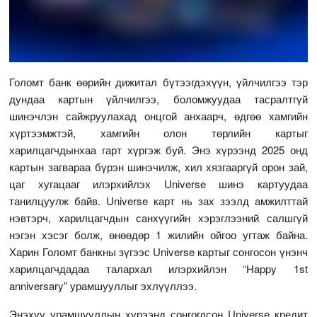
Голомт банк өөрийн дижитал бүтээгдэхүүн, үйлчилгээ тэр
дундаа картын үйлчилгээ, боломжуудаа тасралтгүй
шинэчлэн сайжруулахад онцгой анхаарч, өдгөө хамгийн
хүртээмжтэй, хамгийн олон төрлийн картыг
харилцагчдынхаа гарт хүргэж буй. Энэ хүрээнд 2025 онд
картын загвараа бүрэн шинэчилж, хил хязгааргүй орон зай,
цаг хугацааг илэрхийлэх Universe шинэ картуудаа
танилцуулж байв. Universe карт нь зах зээлд амжилттай
нэвтэрч, харилцагчдын санхүүгийн хэрэглээний салшгүй
нэгэн хэсэг болж, өнөөдөр 1 жилийн ойгоо угтаж байна.
Харин Голомт банкны зүгээс Universe картыг сонгосон үнэнч
харилцагчдадаа талархал илэрхийлэн “Happy 1st
anniversary” урамшууллыг эхлүүллээ.
Энэхүү урамшууллын хүрээнд сонгогдсон Universe кредит