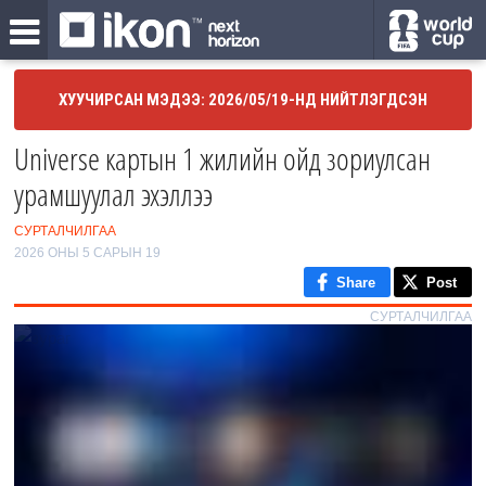
ХУУЧИРСАН МЭДЭЭ: 2026/05/19-НД НИЙТЛЭГДСЭН
Universe картын 1 жилийн ойд зориулсан
урамшуулал эхэллээ
СУРТАЛЧИЛГАА
2026 ОНЫ 5 САРЫН 19
Share
Post
СУРТАЛЧИЛГАА