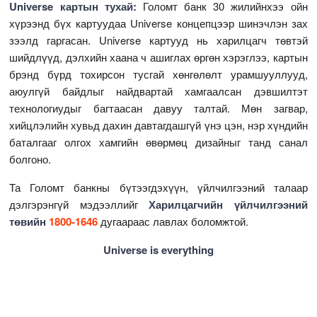
Universe картын тухай:
Голомт банк 30 жилийнхээ ойн
хүрээнд бүх картуудаа Universe концепцээр шинэчлэн зах
зээлд гаргасан. Universe картууд нь харилцагч төвтэй
шийдлүүд, дэлхийн хаана ч ашиглах өргөн хэрэглээ, картын
брэнд бүрд тохирсон тусгай хөнгөлөлт урамшууллууд,
аюулгүй байдлыг найдвартай хамгаалсан дэвшилтэт
технологиудыг багтаасан давуу талтай. Мөн загвар,
хийцлэлийн хувьд дахин давтагдашгүй үнэ цэн, нэр хүндийн
баталгааг олгох хамгийн өвөрмөц дизайныг танд санал
болгоно.
Та Голомт банкны бүтээгдэхүүн, үйлчилгээний талаар
дэлгэрэнгүй мэдээллийг
Харилцагчийн үйлчилгээний
төвийн
1800-1646
дугаараас лавлах боломжтой.
Universe is everything