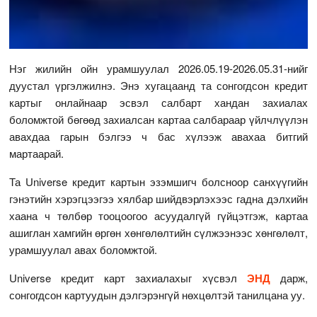
Нэг жилийн ойн урамшуулал 2026.05.19-2026.05.31-нийг
дуустал үргэлжилнэ. Энэ хугацаанд та сонгогдсон кредит
картыг онлайнаар эсвэл салбарт хандан захиалах
боломжтой бөгөөд захиалсан картаа салбараар үйлчлүүлэн
авахдаа гарын бэлгээ ч бас хүлээж авахаа битгий
мартаарай.
Та Universe кредит картын эзэмшигч болсноор санхүүгийн
гэнэтийн хэрэгцээгээ хялбар шийдвэрлэхээс гадна дэлхийн
хаана ч төлбөр тооцоогоо асуудалгүй гүйцэтгэж, картаа
ашиглан хамгийн өргөн хөнгөлөлтийн сүлжээнээс хөнгөлөлт,
урамшуулал авах боломжтой.
Universe кредит карт захиалахыг хүсвэл
ЭНД
дарж,
сонгогдсон картуудын дэлгэрэнгүй нөхцөлтэй танилцана уу.