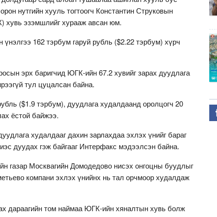
орон нутгийн хууль тогтоогч Константин Струковын
) хувь эзэмшлийг хурааж авсан юм.
 үнэлгээ 162 тэрбум гаруй рубль ($2.22 тэрбум) хүрч
осын эрх баригчид ЮГК-ийн 67.2 хувийг зарах дуудлага
ирээгүй тул цуцалсан байна.
рубль ($1.9 тэрбум), дуудлага худалдаанд оролцогч 20
ах ёстой байжээ.
 дуудлага худалдааг дахин зарлахдаа эхлэх үнийг бараг
лиэс дуудах гэж байгааг Интерфакс мэдээлсэн байна.
ийн газар Москвагийн Домодедово нисэх онгоцны буудлыг
етьево компани эхлэх үнийнх нь тал орчмоор худалдаж
ах дараагийн том наймаа ЮГК-ийн хяналтын хувь болж