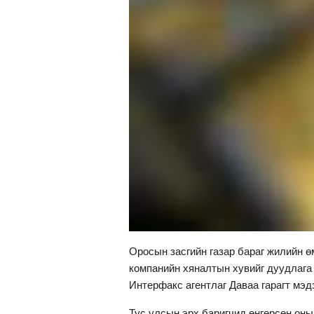
Оросын засгийн газар бараг жилийн ө
компанийн хяналтын хувийг дуудлага
Интерфакс агентлаг Даваа гарагт мэд
Тус улсын эрх баригчид өнгөрсөн он