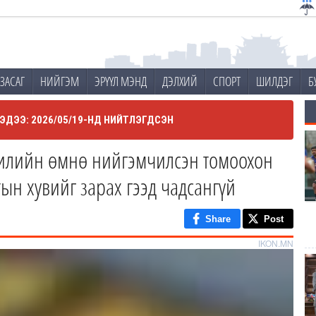
ЗАСАГ
НИЙГЭМ
ЭРҮҮЛ МЭНД
ДЭЛХИЙ
СПОРТ
ШИЛДЭГ
Б
ЭДЭЭ: 2026/05/19-НД НИЙТЛЭГДСЭН
жилийн өмнө нийгэмчилсэн томоохон
ын хувийг зарах гээд чадсангүй
Share
Post
IKON.MN