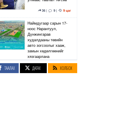
36
|
9
|
9 цаг
Наймдугаар сарын 17-
ноос Нарантуул,
Дүнжингарав
худалдааны төвийн
авто зогсоолыг хааж,
замын хөдөлгөөнийг
хязгаарлана
ТААЛАХ
ДАГАХ
ХОЛБОХ
6
|
2
|
9 цаг
Линдси Грэм агсны
санаачилсан Оросын
эсрэг хориг арга
хэмжээний хуулийн
төслийг АНУ-ын Сенат
баталлаа
38
|
47
|
9 цаг
Өнөөдөр Сэлэнгэ, Төв,