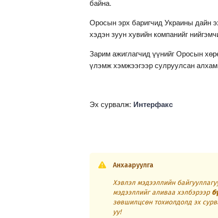
байна.
Оросын эрх баригчид Украины дайн э
хэдэн зуун хувийн компанийг нийгэмч
Зарим ажиглагчид үүнийг Оросын хөрө
үлэмж хэмжээгээр сулруулсан алхам 
Эх сурвалж:
Интерфакс
Анхааруулга
Хэвлэл мэдээллийн байгууллагуу
мэдээллийг аливаа хэлбэрээр
б
зөвшилцсөн тохиолдолд эх сурв
уу!