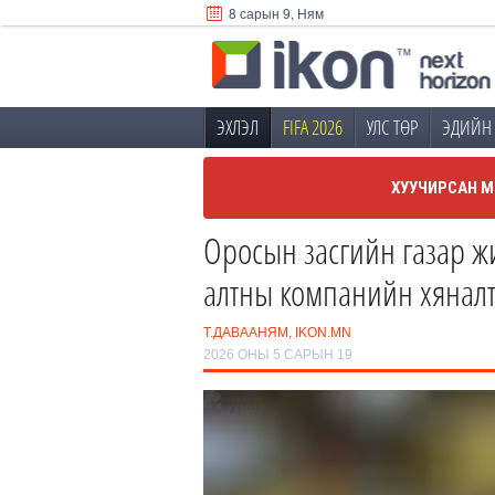
8 сарын 9, Ням
ЭХЛЭЛ
FIFA 2026
УЛС ТӨР
ЭДИЙН 
ХУУЧИРСАН М
Оросын засгийн газар 
алтны компанийн хяналт
Т.ДАВААНЯМ, IKON.MN
2026 ОНЫ 5 САРЫН 19