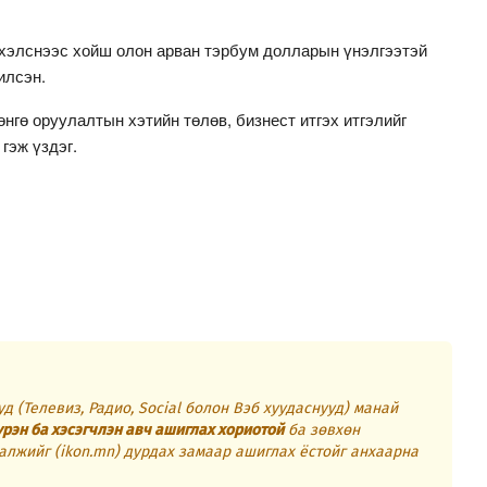
хэлснээс хойш олон арван тэрбум долларын үнэлгээтэй
илсэн.
нгө оруулалтын хэтийн төлөв, бизнест итгэх итгэлийг
гэж үздэг.
д (Телевиз, Радио, Social болон Вэб хуудаснууд) манай
үрэн ба хэсэгчлэн авч ашиглах хориотой
ба зөвхөн
алжийг (ikon.mn) дурдах замаар ашиглах ёстойг анхаарна