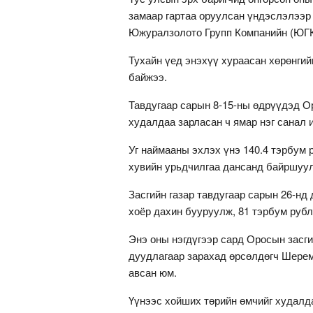
замаар гартаа оруулсан үндэслэлээр 
Южуралзолото Групп Компанийн (ЮГК
Тухайн үед энэхүү хураасан хөрөнгийн
байжээ.
Тавдугаар сарын 8-15-ны өдрүүдэд Ор
худалдаа зарласан ч ямар нэг санал 
Уг наймааны эхлэх үнэ 140.4 тэрбум 
хувийн урьдчилгаа дансанд байршуул
Засгийн газар тавдугаар сарын 26-нд
хоёр дахин бууруулж, 81 тэрбум руб
Энэ оны нэгдүгээр сард Оросын засг
дуудлагаар зарахад өрсөлдөгч Шерем
авсан юм.
Үүнээс хойших төрийн өмчийг худалд