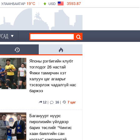
19°C
3593.87
УЛААНБААТАР
USD
|
19°C
ДАРХАН
532.66
CNY
17°C
ЭРДЭНЭТ
4141.04
EUR
УСАД
Японы рэгбигийн клубт
тоглодог 26 настай
Фижи тамирчин хэт
халуун цаг агаарыг
тэсвэрлэж чадалгүй нас
баржээ
12
|
16
|
7 цаг
Багануурт нүүрс
пиролизийн үйлдвэр
барих төслийг “Чингис
хаан баялгийн сан
нэгдэл” компанитай