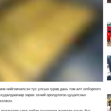
мнө нийгэмчилсэн тус улсын гурав дахь том алт олборлогч
 худалдаагаар зарах эхний оролдлогоо цуцалсныг
ээлжээ.
ы долдугаар сард албан тушаалаа ашиглан хууль бус