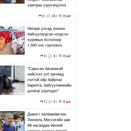
хамтран хэрэгжүүлнэ
3
|
15
|
8 цаг
Нигери улсад зохион
байгуулагдсан нэгдсэн
хуримын ёслолоор
1,500 хос гэрлэжээ
3
|
6
|
8 цаг
"Сарьсан багваахай
нийслэл хот орчимд
голтой ойр байрлах
барилга, байгууламжийн
дээвэр үүрлэдэг"
2
|
3
|
8 цаг
Домогт хөлбөмбөгчин
Лионель Мессигийн аав
68 насандаа өвчний
улмаас таалал төгсөв