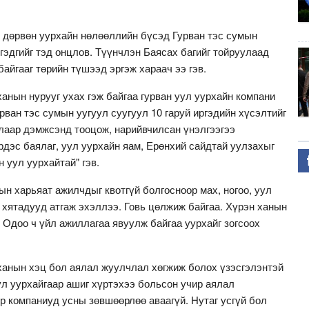
й дөрвөн уурхайн нөлөөллийн бүсэд Гурван тэс сумын
гэдгийг тэд онцлов. Түүнчлэн Баясах багийг тойруулаад
байгааг төрийн түшээд эргэж хараач ээ гэв.
ханын нурууг ухах гэж байгаа гурван уул уурхайн компани
рван тэс сумын уугуул суугуул 10 гаруй иргэдийн хүсэлтийг
алаар дэмжсэнд тооцож, нарийвчилсан үнэлгээгээ
дэс баялаг, уул уурхайн яам, Ерөнхий сайдтай уулзахыг
н уул уурхайтай" гэв.
ын харьяат ажилчдыг квотгүй болгосноор мах, ногоо, уул
 хятадууд атгаж эхэллээ. Говь цөлжиж байгаа. Хүрэн ханын
. Одоо ч үйл ажиллагаа явуулж байгаа уурхайг зогсоох
ханын хэц бол аялал жуулчлал хөгжиж болох үзэсгэлэнтэй
Уул уурхайгаар ашиг хүртэхээ больсон учир аялал
р компаниуд усны зөвшөөрлөө аваагүй. Нутаг усгүй бол