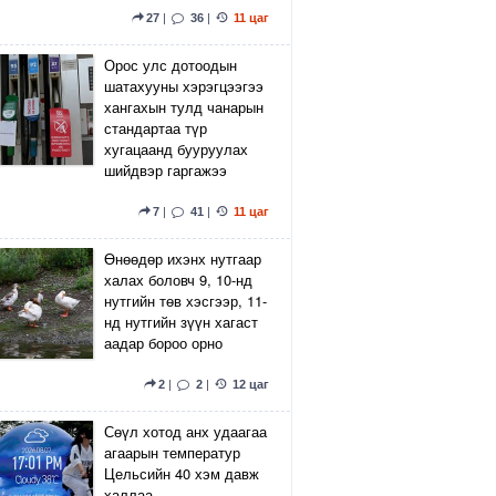
27
|
36
|
11 цаг
Орос улс дотоодын
шатахууны хэрэгцээгээ
хангахын тулд чанарын
стандартаа түр
хугацаанд бууруулах
шийдвэр гаргажээ
7
|
41
|
11 цаг
Өнөөдөр ихэнх нутгаар
халах боловч 9, 10-нд
нутгийн төв хэсгээр, 11-
нд нутгийн зүүн хагаст
аадар бороо орно
2
|
2
|
12 цаг
Сөүл хотод анх удаагаа
агаарын температур
Цельсийн 40 хэм давж
халлаа