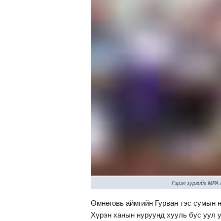
Гэрэл зургийг MPA
Өмнөговь аймгийн Гурван тэс сумын н
Хүрэн ханын нуруунд хууль бус уул 