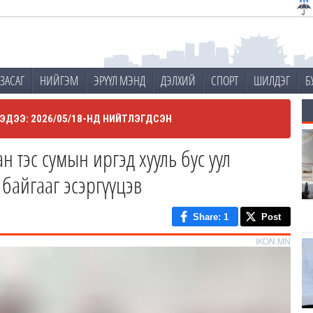
ЗАСАГ
НИЙГЭМ
ЭРҮҮЛ МЭНД
ДЭЛХИЙ
СПОРТ
ШИЛДЭГ
Б
ЭДЭЭ: 2026/05/18-НД НИЙТЛЭГДСЭН
 тэс сумын иргэд хууль бус уул
байгааг эсэргүүцэв
Share
: 1
Post
IKON.MN