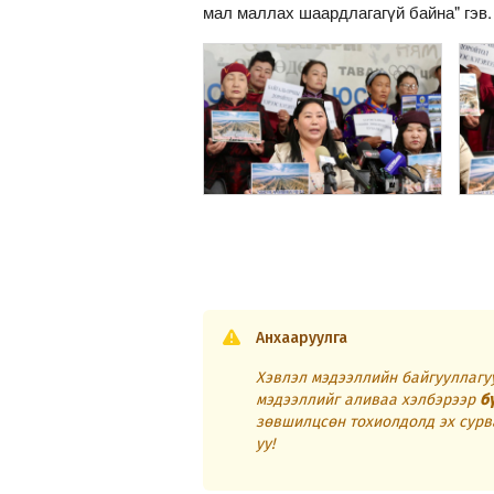
мал маллах шаардлагагүй байна" гэв
Анхааруулга
Хэвлэл мэдээллийн байгууллагуу
мэдээллийг аливаа хэлбэрээр
б
зөвшилцсөн тохиолдолд эх сурв
уу!