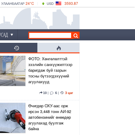
24°C
3593.87
УЛААНБААТАР
USD
|
25°C
ДАРХАН
532.66
CNY
22°C
ЭРДЭНЭТ
4141.04
EUR
УСАД
ФОТО: Хөнгөлөлттэй
зээлийн санхүүжилтээр
баригдаж буй газрын
тосны бүтээгдэхүүний
агуулахууд
10
|
6
|
3 цаг
Өчигдөр ОХУ-аас орж
ирсэн 3,448 тонн АИ-92
автобензинийг өнөөдөр
агуулахад буулгаж
байна