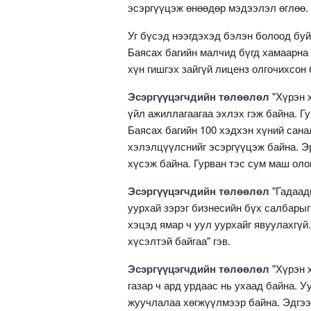
эсэргүүцэж өнөөдөр мэдээлэл өглөө.
Уг бүсэд нээгдэхэд бэлэн болоод бу
Баясах багийн малчид бүгд хамаарна 
хүн гишгэх зайгүй лиценз олгочихсон 
Эсэргүүцэгчдийн төлөөлөл
"Хүрэн 
үйл ажиллагаагаа эхлэх гэж байна. Гу
Баясах багийн 100 хэдхэн хүний сан
хэлэлцүүлснийг эсэргүүцэж байна. Эр
хүсэж байна. Гурван тэс сум маш оло
Эсэргүүцэгчдийн төлөөлөл
"Гадаад
уурхай зэрэг бизнесийн бүх салбарыг
хэцэд ямар ч уул уурхайг явуулахгүй
хүсэлтэй байгаа" гэв.
Эсэргүүцэгчдийн төлөөлөл
"Хүрэн 
газар ч ард урдаас нь ухаад байна. 
жуучлалаа хөгжүүлмээр байна. Эдгээ