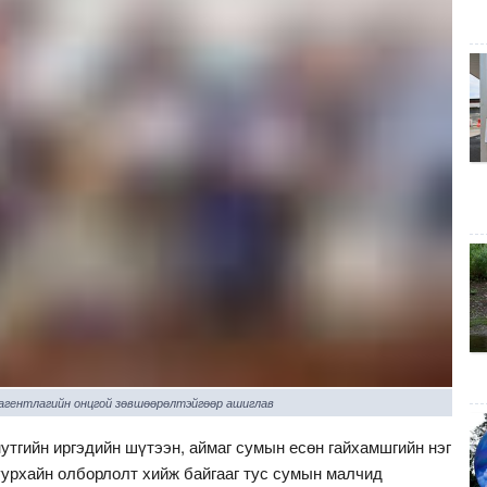
 агентлагийн онцгой зөвшөөрөлтэйгөөр ашиглав
утгийн иргэдийн шүтээн, аймаг сумын есөн гайхамшгийн нэг
уурхайн олборлолт хийж байгааг тус сумын малчид