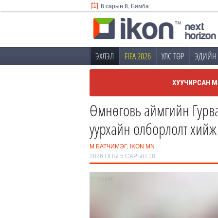
8 сарын 8, Бямба
ЭХЛЭЛ
FIFA 2026
УЛС ТӨР
ЭДИЙН 
ХУУЧИРСАН М
Өмнөговь аймгийн Гурван
уурхайн олборлолт хийж 
М.БАТЧИМЭГ, IKON.MN
2026 ОНЫ 5 САРЫН 18