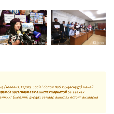
.
д (Телевиз, Радио, Social болон Вэб хуудаснууд) манай
үрэн ба хэсэгчлэн авч ашиглах хориотой
ба зөвхөн
алжийг (ikon.mn) дурдах замаар ашиглах ёстойг анхаарна