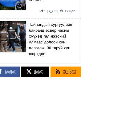
1
|
9
|
12 цаг
Тайландын сургуулийн
байранд өсвөр насны
хүүхэд гал нээсний
улмаас долоон хүн
алагдаж, 30 гаруй хүн
шархдав
4
|
13
|
13 цаг
ТААЛАХ
ДАГАХ
ХОЛБОХ
Екатеринбург хот дахь
Wildberries компанийн
агуулах Украины дроны
цохилтын улмаас
шатжээ
17
|
61
|
13 цаг
Элэгний өөхлөлт
оноштой бол ЗААВАЛ
УНШ