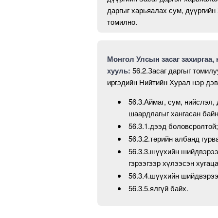
даргыг харьяалах сум, дүүргийн 
томилно.
Монгол Улсын засаг захиргаа, 
хууль:
56.2.Засаг даргыг томил
иргэдийн Нийтийн Хурал нэр дэ
56.3.Аймаг, сум, нийслэл,
шаардлагыг хангасан байн
56.3.1.дээд боловсролтой;
56.3.2.төрийн албанд гур
56.3.3.шүүхийн шийдвэрээ
гэрээгээр хүлээсэн хугаца
56.3.4.шүүхийн шийдвэрээ
56.3.5.ялгүй байх.