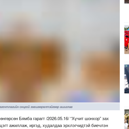
 агентлагийн онцгой зөвшөөрөлтэйгөөр ашиглав
нгөрсөн Бямба гарагт /2026.05.16/ “Хүчит шонхор” зах
цэгт ажиллаж, иргэд, худалдаа эрхлэгчидтэй биечлэн