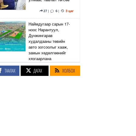
27
|
6
|
3 цаг
Наймдугаар сарын 17-
ноос Нарантуул,
Дүнжингарав
худалдааны төвийн
авто зогсоолыг хааж,
замын хөдөлгөөнийг
хязгаарлана
ТААЛАХ
ДАГАХ
ХОЛБОХ
6
|
1
|
3 цаг
Линдси Грэм агсны
санаачилсан Оросын
эсрэг хориг арга
хэмжээний хуулийн
төслийг АНУ-ын Сенат
баталлаа
33
|
35
|
4 цаг
Өнөөдөр Сэлэнгэ, Төв,