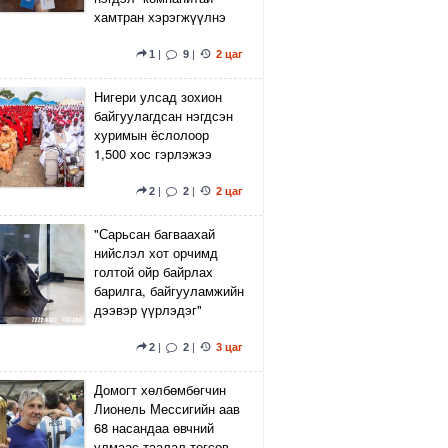
хамтран хэрэгжүүлнэ
1
|
9
|
2 цаг
Нигери улсад зохион
байгуулагдсан нэгдсэн
хуримын ёслолоор
1,500 хос гэрлэжээ
2
|
2
|
2 цаг
"Сарьсан багваахай
нийслэл хот орчимд
голтой ойр байрлах
барилга, байгууламжийн
дээвэр үүрлэдэг"
2
|
2
|
3 цаг
Домогт хөлбөмбөгчин
Лионель Мессигийн аав
68 насандаа өвчний
улмаас таалал төгсөв