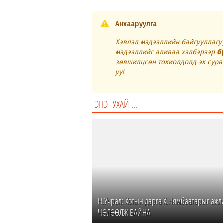
Анхааруулга
Хэвлэл мэдээллийн байгууллагуу
мэдээллийг аливаа хэлбэрээр
б
зөвшилцсөн тохиолдолд эх сурв
уу!
ЭНЭ ТУХАЙ ...
Н.Учрал: Хотын дарга Х.Нямбаатарыг ажл
ЧӨЛӨӨЛЖ БАЙНА