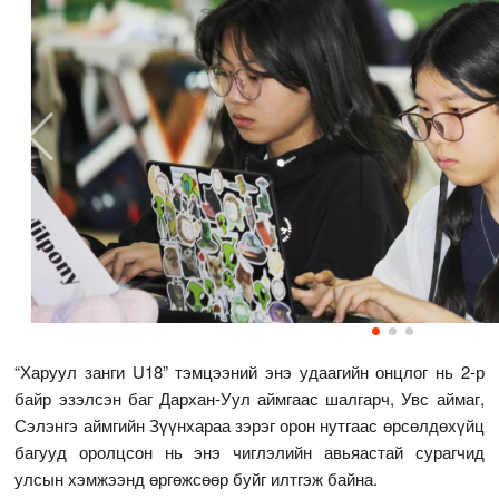
“Харуул занги U18” тэмцээний энэ удаагийн онцлог нь 2-р
байр эзэлсэн баг Дархан-Уул аймгаас шалгарч, Увс аймаг,
Сэлэнгэ аймгийн Зүүнхараа зэрэг орон нутгаас өрсөлдөхүйц
багууд оролцсон нь энэ чиглэлийн авьяастай сурагчид
улсын хэмжээнд өргөжсөөр буйг илтгэж байна.