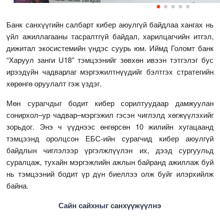
Банк санхүүгийн салбарт кибер аюулгүй байдлаа хангах нь
үйл ажиллагааны тасралтгүй байдал, харилцагчийн итгэл,
дижитал экосистемийн үндэс суурь юм. Иймд Голомт банк
“Харуул занги U18” тэмцээнийг зөвхөн ивээн тэтгэлэг бус
ирээдүйн чадварлаг мэргэжилтнүүдийг бэлтгэх стратегийн
хөрөнгө оруулалт гэж үздэг.
Мөн сурагчдыг бодит кибер сорилтуудаар дамжуулан
сонирхол–ур чадвар–мэргэжил гэсэн чиглэлд хөгжүүлэхийг
зорьдог. Энэ ч үүднээс өнгөрсөн 10 жилийн хугацаанд
тэмцээнд оролцсон ЕБС-ийн сурагчид кибер аюулгүй
байдлын чиглэлээр үргэлжлүүлэн их, дээд сургуульд
суралцаж, тухайн мэргэжлийн ажлын байранд ажиллаж буй
нь тэмцээний бодит үр дүн биеллээ олж буйг илэрхийлж
байна.
Сайн сайхныг санхүүжүүлнэ