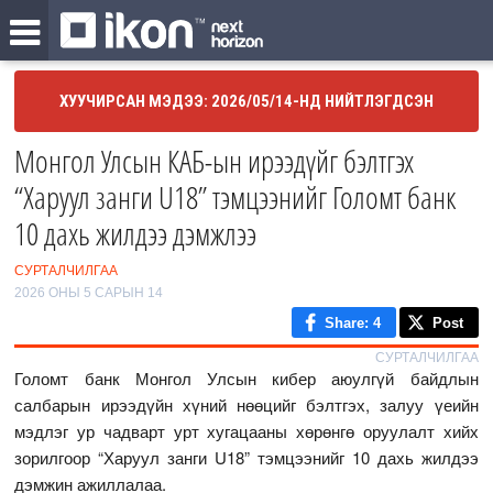
ХУУЧИРСАН МЭДЭЭ: 2026/05/14-НД НИЙТЛЭГДСЭН
Монгол Улсын КАБ-ын ирээдүйг бэлтгэх
“Харуул занги U18” тэмцээнийг Голомт банк
10 дахь жилдээ дэмжлээ
СУРТАЛЧИЛГАА
2026 ОНЫ 5 САРЫН 14
Share
: 4
Post
СУРТАЛЧИЛГАА
Голомт банк Монгол Улсын кибер аюулгүй байдлын
салбарын ирээдүйн хүний нөөцийг бэлтгэх, залуу үеийн
мэдлэг ур чадварт урт хугацааны хөрөнгө оруулалт хийх
зорилгоор “Харуул занги U18” тэмцээнийг 10 дахь жилдээ
дэмжин ажиллалаа.