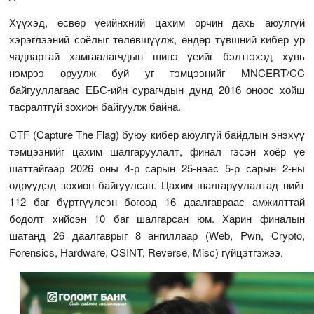
Хүүхэд, өсвөр үеийнхний цахим орчин дахь аюулгүй
хэрэглээний соёлыг төлөвшүүлж, өндөр түвшний кибер ур
чадвартай хамгаалагчдын шинэ үеийг бэлтгэхэд хувь
нэмрээ оруулж буй уг тэмцээнийг MNCERT/CC
байгууллагаас ЕБС-ийн сурагчдын дунд 2016 оноос хойш
тасралтгүй зохион байгуулж байна.
CTF (Capture The Flag) буюу кибер аюулгүй байдлын энэхүү
тэмцээнийг цахим шалгаруулалт, финал гэсэн хоёр үе
шаттайгаар 2026 оны 4-р сарын 25-наас 5-р сарын 2-ны
өдрүүдэд зохион байгуулсан. Цахим шалгаруулалтад нийт
112 баг бүртгүүлсэн бөгөөд 16 даалгавраас амжилттай
бодолт хийсэн 10 баг шалгарсан юм. Харин финалын
шатанд 26 даалгаврыг 8 ангиллаар (Web, Pwn, Crypto,
Forensics, Hardware, OSINT, Reverse, Misc) гүйцэтгэжээ.