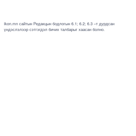
ikon.mn сайтын Редакцын бодлогын 6.1; 6.2; 6.3 –т дурдсан
үндэслэлээр сэтгэгдэл бичих талбарыг хаасан болно.