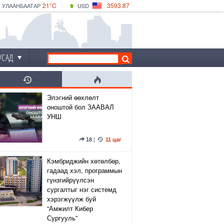
21°C
3593.87
УЛААНБААТАР
USD
|
25°C
ДАРХАН
532.66
CNY
20°C
ЭРДЭНЭТ
4141.04
EUR
УСАД
Элэгний өөхлөлт
оноштой бол ЗААВАЛ
УНШ
18
|
11 цаг
Кэмбриджийн хөтөлбөр,
гадаад хэл, программын
гүнзгийрүүлсэн
сургалтыг нэг системд
хэрэгжүүлж буй
“Амжилт Кибер
Сургууль”