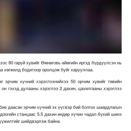
ээс 80 гаруй хувийг Өмнөговь аймгийн иргэд бүрдүүлсэн нь
аа хөгжилд бодитоор оролцож буйг харууллаа.
г эрчим хүчний хэрэглээнийхээ 50 орчим хувийг төвийн
3 он гэхэд дулааны хэрэглээ 2 дахин, цахилгааны хэрэглээ
бие даасан эрчим хүчний эх үүсвэр бий болгох шаардлагын
одоогийн станцаас 5.5 дахин өндөр хүчин чадал бүхий шинэ
үүжилтийг шийдвэрлэж байна.