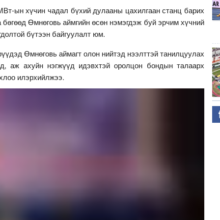
МВт-ын хүчин чадал бүхий дулааны цахилгаан станц барих
а бөгөөд Өмнөговь аймгийн өсөн нэмэгдэж буй эрчим хүчний
огдолтой бүтээн байгуулалт юм.
дрүүдэд Өмнөговь аймагт олон нийтэд нээлттэй танилцуулах
эд, аж ахуйн нэгжүүд идэвхтэй оролцон бондын талаарх
рхлоо илэрхийлжээ.