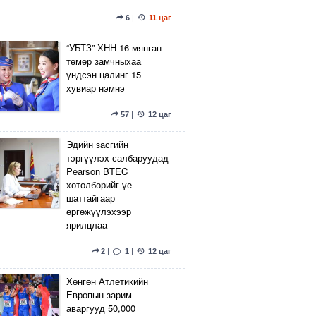
6
|
11 цаг
“УБТЗ” ХНН 16 мянган
төмөр замчныхаа
үндсэн цалинг 15
хувиар нэмнэ
57
|
12 цаг
Эдийн засгийн
тэргүүлэх салбаруудад
Pearson BTEC
хөтөлбөрийг үе
шаттайгаар
өргөжүүлэхээр
ярилцлаа
2
|
1
|
12 цаг
Хөнгөн Атлетикийн
Европын зарим
аваргууд 50,000