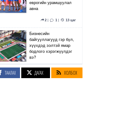
еврогийн урамшуулал
авна
2
|
1
|
13 цаг
Бизнесийн
байгууллагууд гэр бүл,
хүүхдэд ээлтэй ямар
бодлого хэрэгжүүлдэг
вэ?
5
|
2
|
13 цаг
ТААЛАХ
ДАГАХ
ХОЛБОХ
Сэтгүүлч Р.Эмүжин:
Талын Монголтой
хамтдаа хүчтэй л гэж
байна даа
360
|
14 цаг
Амралтын өдрүүдэд
Энхтайвны гүүрний
баруун, зүүн талын