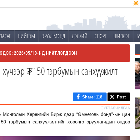
ЗАСАГ
НИЙГЭМ
ЭРҮҮЛ МЭНД
ДЭЛХИЙ
СПОРТ
ШИЛДЭГ
Б
ЭДЭЭ: 2026/05/13-НД НИЙТЛЭГДСЭН
 хүчээр ₮150 тэрбумын санхүүжилт
Share
: 118
Post
СУРТАЛЧИЛГАА
р Монголын Хөрөнгийн Бирж дээр “Өмнөговь бонд”-ын цан
50 тэрбумын санхүүжилтийг хөрөнгө оруулагчдын өндөр