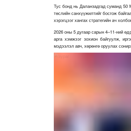
Тус бонд нь Даланзадгад суманд 50 
төслийн санхүүжилтийг босгож байга
хэрэгцээг хангах стратегийн ач холб
2026 оны 5 дугаар сарын 4–11-ний ө
арга хэмжээг зохион байгуулж, ирг
мэдээлэл авч, хөрөнгө оруулах сони