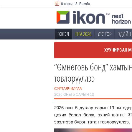
8 сарын 8, Бямба
ЭХЛЭЛ
FIFA 2026
УЛС ТӨР
ЭДИЙН 
ХУУЧИРСАН М
“Өмнөговь бонд” хамтын
төвлөрүүллээ
СУРТАЛЧИЛГАА
2026 ОНЫ 5 САРЫН 13
2026 оны 5 дугаар сарын 13-ны өдө
цохих ёслол болж, эхний шатны ₮1
эрэлтээр бүрэн татан төвлөрүүллээ.