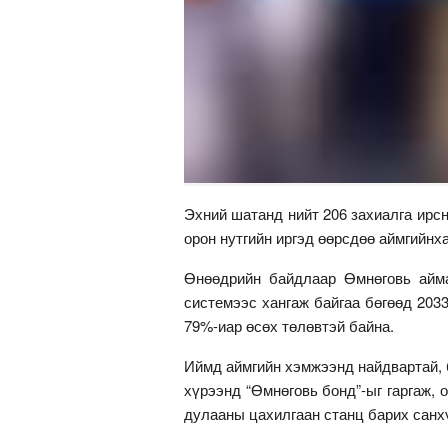
Эхний шатанд нийт 206 захиалга ирсн
орон нутгийн иргэд өөрсдөө аймгийнх
Өнөөдрийн байдлаар Өмнөговь айма
системээс хангаж байгаа бөгөөд 203
79%-иар өсөх төлөвтэй байна.
Иймд аймгийн хэмжээнд найдвартай, 
хүрээнд “Өмнөговь бонд”-ыг гаргаж, 
дулааны цахилгаан станц барих санх