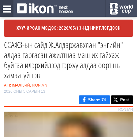
ХУУЧИРСАН МЭДЭЭ: 2026/05/13-НД НИЙТЛЭГДСЭН
ССАЖЗ-ын сайд Ж.Алдаржавхлан "энгийн"
алдаа гаргасан ажилтнаа маш их гайхаж
буйгаа илэрхийлээд тэрхүү алдаа өөрт нь
хамаагүй гэв
А.НЯМ-ӨЛЗИЙ, IKON.MN
2026 ОНЫ 5 САРЫН 13
Share
: 74
Post
IKON.MN