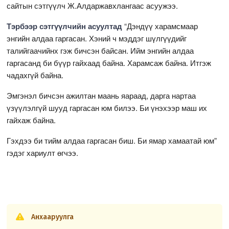
сайтын сэтгүүлч Ж.Алдаржавхлангаас асуужээ.
Тэрбээр сэтгүүлчийн асуултад
“Дэндүү харамсмаар
энгийн алдаа гаргасан. Хэний ч мэддэг шүлгүүдийг
талийгаачийнх гэж бичсэн байсан. Ийм энгийн алдаа
гаргасанд би бүүр гайхаад байна. Харамсаж байна. Итгэж
чадахгүй байна.
Эмгэнэл бичсэн ажилтан маань яараад, дарга нартаа
үзүүлэлгүй шууд гаргасан юм билээ. Би үнэхээр маш их
гайхаж байна.
Гэхдээ би тийм алдаа гаргасан биш. Би ямар хамаатай юм”
гэдэг хариулт өгчээ.
Анхааруулга