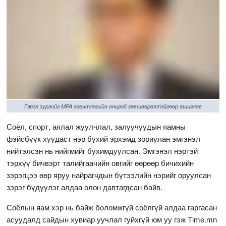
Гэрэл зургийг MPA агентлагийн онцгой зөвшөөрөлтэйгөөр ашиглав
Соёл, спорт, аялал жуулчлал, залуучуудын яамны
фэйсбүүк хуудаст нэр бүхий эрхэмд зориулан эмгэнэл
нийтэлсэн нь нийгмийг бухимдуулсан. Эмгэнэл нэртэй
тэрхүү бичвэрт талийгаачийн овгийг өөрөөр бичихийн
зэрэгцээ өөр яруу найрагчдын бүтээлийн нэрийг оруулсан
зэрэг бүдүүлэг алдаа олон давтагдсан байв.
Соёлын яам хэр нь байж боломжгүй соёлгүй алдаа гаргасан
асуудалд сайдын хувиар уучлал гуйхгүй юм уу гэж Time.mn