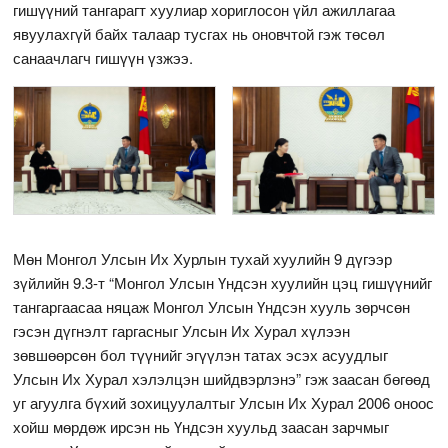
гишүүний тангарагт хуулиар хориглосон үйл ажиллагаа
явуулахгүй байх талаар тусгах нь оновчтой гэж төсөл
санаачлагч гишүүн үзжээ.
Мөн Монгол Улсын Их Хурлын тухай хуулийн 9 дүгээр
зүйлийн 9.3-т “Монгол Улсын Үндсэн хуулийн цэц гишүүнийг
тангаргаасаа няцаж Монгол Улсын Үндсэн хууль зөрчсөн
гэсэн дүгнэлт гаргасныг Улсын Их Хурал хүлээн
зөвшөөрсөн бол түүнийг эгүүлэн татах эсэх асуудлыг
Улсын Их Хурал хэлэлцэн шийдвэрлэнэ” гэж заасан бөгөөд
уг агуулга бүхий зохицуулалтыг Улсын Их Хурал 2006 оноос
хойш мөрдөж ирсэн нь Үндсэн хуульд заасан зарчмыг