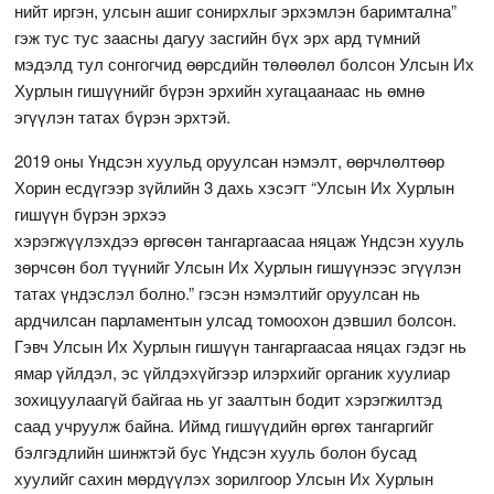
нийт иргэн, улсын ашиг сонирхлыг эрхэмлэн баримтална”
гэж тус тус заасны дагуу засгийн бүх эрх ард түмний
мэдэлд тул сонгогчид өөрсдийн төлөөлөл болсон Улсын Их
Хурлын гишүүнийг бүрэн эрхийн хугацаанаас нь өмнө
эгүүлэн татах бүрэн эрхтэй.
2019 оны Үндсэн хуульд оруулсан нэмэлт, өөрчлөлтөөр
Хорин есдүгээр зүйлийн 3 дахь хэсэгт “Улсын Их Хурлын
гишүүн бүрэн эрхээ
хэрэгжүүлэхдээ өргөсөн тангаргаасаа няцаж Үндсэн хууль
зөрчсөн бол түүнийг Улсын Их Хурлын гишүүнээс эгүүлэн
татах үндэслэл болно.” гэсэн нэмэлтийг оруулсан нь
ардчилсан парламентын улсад томоохон дэвшил болсон.
Гэвч Улсын Их Хурлын гишүүн тангаргаасаа няцах гэдэг нь
ямар үйлдэл, эс үйлдэхүйгээр илэрхийг органик хуулиар
зохицуулаагүй байгаа нь уг заалтын бодит хэрэгжилтэд
саад учруулж байна. Иймд гишүүдийн өргөх тангаргийг
бэлгэдлийн шинжтэй бус Үндсэн хууль болон бусад
хуулийг сахин мөрдүүлэх зорилгоор Улсын Их Хурлын