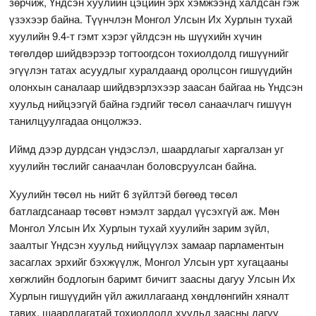
зөрчиж, Үндсэн хуулийн цэцийн эрх хэмжээнд халдсан гэж
үзэхээр байна. Түүнчлэн Монгол Улсын Их Хурлын тухай
хуулийн 9.4-т гэмт хэрэг үйлдсэн нь шүүхийн хүчин
төгөлдөр шийдвэрээр тогтоогдсон тохиолдолд гишүүнийг
эгүүлэн татах асуудлыг хуралдаанд оролцсон гишүүдийн
олонхын саналаар шийдвэрлэхээр заасан байгаа нь Үндсэн
хуульд нийцээгүй байна гэдгийг төсөл санаачлагч гишүүн
танилцуулгадаа онцолжээ.
Иймд дээр дурдсан үндэслэл, шаардлагыг харгалзан уг
хуулийн төслийг санаачлан боловсруулсан байна.
Хуулийн төсөл нь нийт 6 зүйлтэй бөгөөд төсөл
батлагдсанаар төсөвт нэмэлт зардал үүсэхгүй аж. Мөн
Монгол Улсын Их Хурлын тухай хуулийн зарим зүйл,
заалтыг Үндсэн хуульд нийцүүлэх замаар парламентын
засаглах эрхийг бэхжүүлж, Монгол Улсын урт хугацааны
хөгжлийн бодлогын баримт бичигт заасны дагуу Улсын Их
Хурлын гишүүдийн үйл ажиллагаанд хөндлөнгийн хяналт
тавих, шаардлагатай тохиолдолд хуульд заасны дагуу