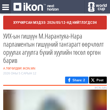
ХУУЧИРСАН МЭДЭЭ: 2026/05/12-НД НИЙТЛЭГДСЭН
УИХ-ын гишүүн М.Нарантуяа-Нара
парламентын гишүүний тангарагт өөрчлөлт
оруулах агуулга бүхий хуулийн төсөл өргөн
барив
А.ТӨГӨЛДӨР, IKON.MN
2026 ОНЫ 5 САРЫН 12
Share
: 2
Post
IKON.MN