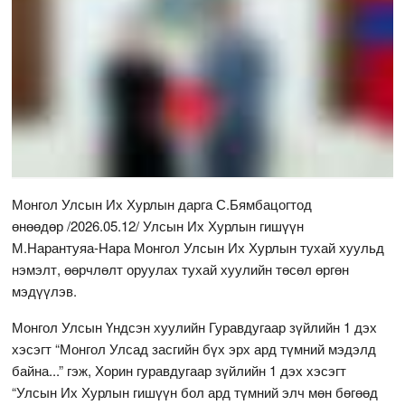
Монгол Улсын Их Хурлын дарга С.Бямбацогтод
өнөөдөр /2026.05.12/ Улсын Их Хурлын гишүүн
М.Нарантуяа-Нара Монгол Улсын Их Хурлын тухай хуульд
нэмэлт, өөрчлөлт оруулах тухай хуулийн төсөл өргөн
мэдүүлэв.
Монгол Улсын Үндсэн хуулийн Гуравдугаар зүйлийн 1 дэх
хэсэгт “Монгол Улсад засгийн бүх эрх ард түмний мэдэлд
байна...” гэж, Хорин гуравдугаар зүйлийн 1 дэх хэсэгт
“Улсын Их Хурлын гишүүн бол ард түмний элч мөн бөгөөд