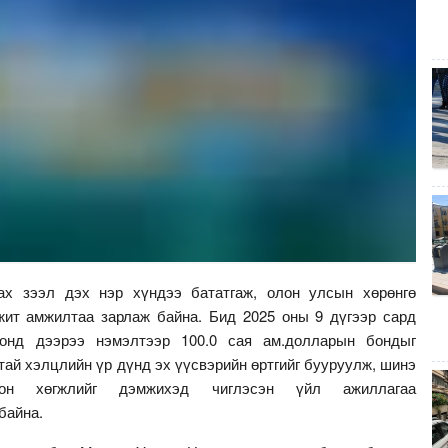
ах зээл дэх нэр хүндээ бататгаж, олон улсын хөрөнгө
жит амжилтаа зарлаж байна. Бид 2025 оны 9 дүгээр сард
бонд дээрээ нэмэлтээр 100.0 сая ам.долларын бондыг
ай хэлцлийн үр дүнд эх үүсвэрийн өртгийг бууруулж, шинэ
гоон хөгжлийг дэмжихэд чиглэсэн үйл ажиллагаа
 байна.