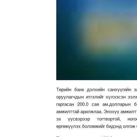
Төрийн банк дэлхийн санхүүгийн з
оруулагчдын итгэлийг хүлээсэн ээл
гаргасан 200.0 сая ам.долларын 
амжилттай арилжлаа. Энэхүү амжилтт
эх үүсвэрээр тогтвортой, но
өргөжүүлэх боломжийг бидэнд олгож