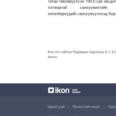
Татан төвлөрүүлсэн 100.0 сая ам.д
тогтвортой санхүүжилти
хөтөлбөрүүдийг санхүүжүүлэхэд бүрэ
ikon.mn сайтын Редакцын бодлогын 6.1; 6.
болно.
Бидний тухай
Үйлчилгээний нөхцөл
Редак
|
|