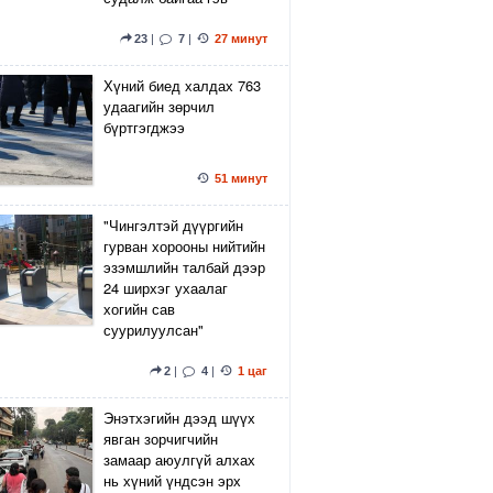
23
|
7
|
27 минут
Хүний биед халдах 763
удаагийн зөрчил
бүртгэгджээ
51 минут
"Чингэлтэй дүүргийн
гурван хорооны нийтийн
эзэмшлийн талбай дээр
24 ширхэг ухаалаг
хогийн сав
суурилуулсан"
2
|
4
|
1 цаг
Энэтхэгийн дээд шүүх
явган зорчигчийн
замаар аюулгүй алхах
нь хүний үндсэн эрх