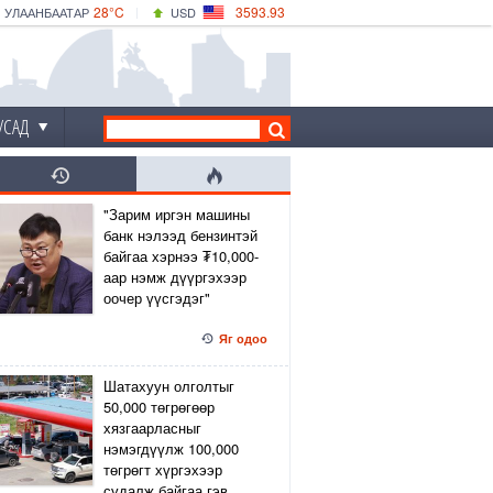
28°C
3593.93
УЛААНБААТАР
USD
|
33°C
ДАРХАН
532.39
CNY
29°C
ЭРДЭНЭТ
4149.01
EUR
УСАД
"Зарим иргэн машины
банк нэлээд бензинтэй
байгаа хэрнээ ₮10,000-
аар нэмж дүүргэхээр
оочер үүсгэдэг"
Яг одоо
Шатахуун олголтыг
50,000 төгрөгөөр
хязгаарласныг
нэмэгдүүлж 100,000
төгрөгт хүргэхээр
судалж байгаа гэв