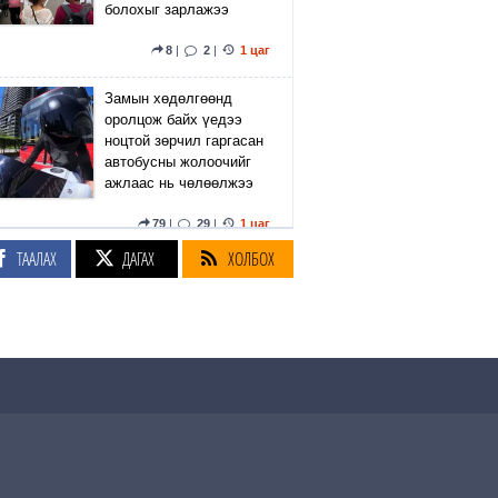
болохыг зарлажээ
8
|
2
|
1 цаг
Замын хөдөлгөөнд
оролцож байх үедээ
ноцтой зөрчил гаргасан
автобусны жолоочийг
ажлаас нь чөлөөлжээ
79
|
29
|
1 цаг
ТААЛАХ
ДАГАХ
ХОЛБОХ
Батбаатарын Хулан
жюү жицүгийн
ДЭЛХИЙН АВАРГА
боллоо
7
|
2
|
2 цаг
Өмнөд Солонгосын
хөлбөмбөгийн холбоо
гадаадын шүүгч нарыг
бэлгийн зугаа цэнгээний