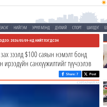
ЗАСАГ
НИЙГЭМ
ЭРҮҮЛ МЭНД
ДЭЛХИЙ
СПОРТ
ШИЛДЭГ
Б
ЭДЭЭ: 2026/05/09-НД НИЙТЛЭГДСЭН
зах зээлд $100 саяын нэмэлт бонд
н ирээдүйн санхүүжилтийг түүчээлэв
Share
: 7
Post
СУРТАЛЧИЛГАА