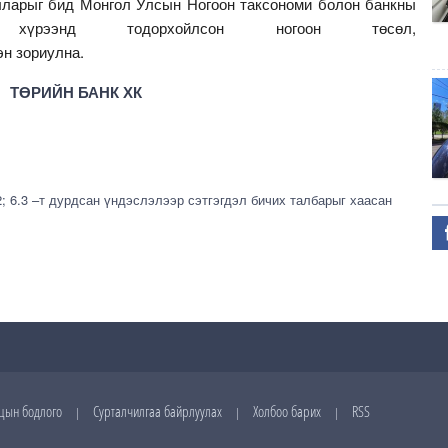
олларыг бид Монгол Улсын Ногоон таксономи болон банкны
йн хүрээнд тодорхойлсон ногоон төсөл,
н зориулна.
ТӨРИЙН БАНК ХК
2; 6.3 –т дурдсан үндэслэлээр сэтгэгдэл бичих талбарыг хаасан
цын бодлого
Сурталчилгаа байрлуулах
Холбоо барих
RSS
|
|
|