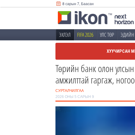
8 сарын 7, Баасан
ЭХЛЭЛ
FIFA 2026
УЛС ТӨР
ЭДИЙН 
ХУУЧИРСАН М
Төрийн банк олон улсын 
амжилттай гаргаж, ногоо
СУРТАЛЧИЛГАА
2026 ОНЫ 5 САРЫН 9