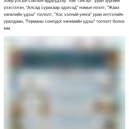
Хоёр улсын соёлын өдрүүдээр "Хөх тэнгэрт" уран зургийн
үзэсгэлэн, "Алсад сурахаар одогсод" номын нээлт, "Жааз
хөгжлийн үдэш" тоглолт, "Хос хэлний уянга" уран илтгэлийн
уралдаан, "Германы сонгодог хөгжмийн үдэш" тоглолт болох
юм.