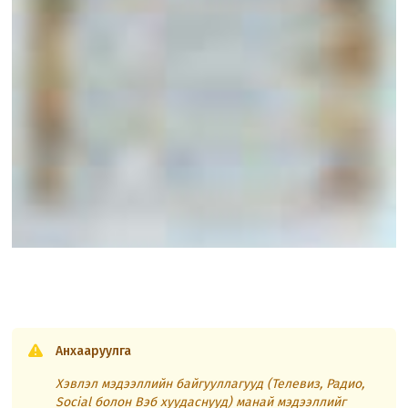
Анхааруулга
Хэвлэл мэдээллийн байгууллагууд (Телевиз, Радио,
Social болон Вэб хуудаснууд) манай мэдээллийг