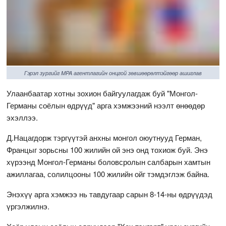
Гэрэл зургийг MPA агентлагийн онцгой зөвшөөрөлтэйгөөр ашиглав
Улаанбаатар хотны зохион байгуулагдаж буй "Монгол-
Германы соёлын өдрүүд" арга хэмжээний нээлт өнөөдөр
эхэллээ.
Д.Нацагдорж тэргүүтэй анхны монгол оюутнууд Герман,
Францыг зорьсны 100 жилийн ой энэ онд тохиож буй. Энэ
хүрээнд Монгол-Германы боловсролын салбарын хамтын
ажиллагаа, солилцооны 100 жилийн ойг тэмдэглэж байна.
Энэхүү арга хэмжээ нь тавдугаар сарын 8-14-ны өдрүүдэд
үргэлжилнэ.