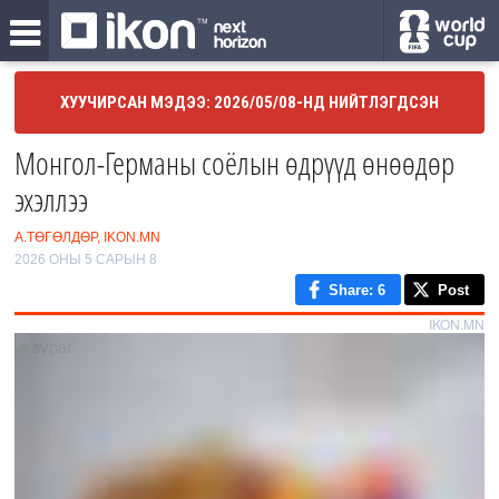
ХУУЧИРСАН МЭДЭЭ: 2026/05/08-НД НИЙТЛЭГДСЭН
Монгол-Германы соёлын өдрүүд өнөөдөр
эхэллээ
А.ТӨГӨЛДӨР, IKON.MN
2026 ОНЫ 5 САРЫН 8
Share
: 6
Post
IKON.MN