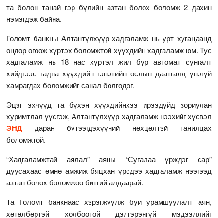
та болон танай гэр бүлийн азтан болох боломж 2 дахин
нэмэгдэж байна.
Голомт банкны Алтантүлхүүр хадгаламж нь урт хугацаанд
өндөр өгөөж хүртэх боломжтой хүүхдийн хадгаламж юм. Тус
хадгаламж нь 18 нас хүртэл жил бүр автомат сунгалт
хийдгээс гадна хүүхдийн гэнэтийн ослын даатгалд үнэгүй
хамрагдах боломжийг санал болгодог.
Эцэг эхчүүд та бүхэн хүүхдийнхээ ирээдүйд зориулан
хуримтлал үүсгэж, Алтантүлхүүр хадгаламж нээхийг хүсвэл
ЭНД
даран бүтээгдэхүүний нөхцөлтэй танилцах
боломжтой.
“Хадгаламжтай аялал” аяны “Сугалаа үрждэг сар”
дуусахаас өмнө амжиж бяцхан үрсдээ хадгаламж нээгээд
азтан болох боломжоо битгий алдаарай.
Та Голомт банкнаас хэрэгжүүлж буй урамшуулалт аян,
хөтөлбөртэй холбоотой дэлгэрэнгүй мэдээллийг