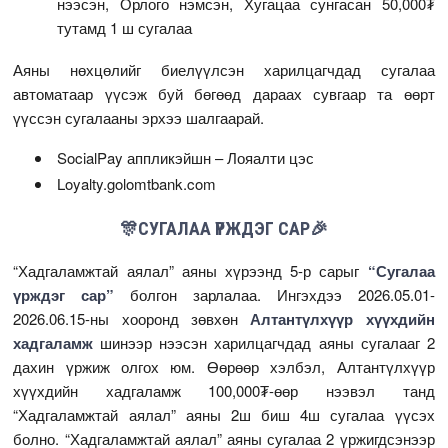
нээсэн, Орлого нэмсэн, Хугацаа сунгасан 50,000₮
тутамд 1 ш сугалаа
Аяны нөхцөлийг биелүүлсэн харилцагчдад сугалаа
автоматаар үүсэж буй бөгөөд дараах сувгаар та өөрт
үүссэн сугалааны эрхээ шалгаарай.
SocialPay аппликэйшн – Лояалти цэс
Loyalty.golomtbank.com
🎊СУГАЛАА ҮРЖДЭГ САР🎉
“Хадгаламжтай аялал” аяны хүрээнд 5-р сарыг
“Сугалаа
үрждэг сар”
болгон зарлалаа. Ингэхдээ 2026.05.01-
2026.06.15-ны хооронд зөвхөн
Алтантүлхүүр хүүхдийн
хадгаламж
шинээр нээсэн харилцагчдад аяны сугалааг 2
дахин үржиж олгох юм. Өөрөөр хэлбэл, Алтантүлхүүр
хүүхдийн хадгаламж 100,000₮-өөр нээвэл танд
“Хадгаламжтай аялал” аяны 2ш биш 4ш сугалаа үүсэх
болно. “Хадгаламжтай аялал” аяны сугалаа 2 үржигдсэнээр