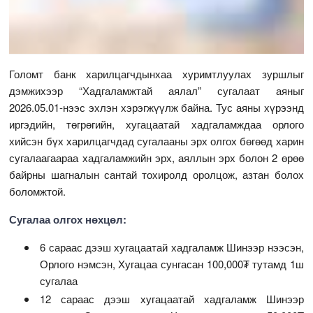
Голомт банк харилцагчдынхаа хуримтлуулах зуршлыг
дэмжихээр “Хадгаламжтай аялал” сугалаат аяныг
2026.05.01-нээс эхлэн хэрэгжүүлж байна. Тус аяны хүрээнд
иргэдийн, төгрөгийн, хугацаатай хадгаламждаа орлого
хийсэн бүх харилцагчдад сугалааны эрх олгох бөгөөд харин
сугалаагаараа хадгаламжийн эрх, аяллын эрх болон 2 өрөө
байрны шагналын сантай тохиролд оролцож, азтан болох
боломжтой.
Сугалаа олгох нөхцөл:
6 сараас дээш хугацаатай хадгаламж Шинээр нээсэн,
Орлого нэмсэн, Хугацаа сунгасан 100,000₮ тутамд 1ш
сугалаа
12 сараас дээш хугацаатай хадгаламж Шинээр