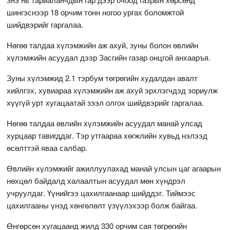
шингэснээр 18 орчим тонн ногоо ургах боломжтой
шийдвэрийг гаргалаа.
Нөгөө талдаа хүлэмжийн аж ахуй, зуны болон өвлийн
хүлэмжийн асуудал дээр Засгийн газар онцгой анхааръя.
Зуны хүлэмжид 2.1 тэрбум төгрөгийн худалдан авалт
хийлгэх, хувиараа хүлэмжийн аж ахуй эрхлэгчдэд зориулж
хүүгүй урт хугацаатай зээл олгох шийдвэрийг гаргалаа.
Нөгөө талдаа өвлийн хүлэмжийн асуудал манай улсад
хурцаар тавигддаг. Тэр утгаараа хөгжлийн хувьд нэлээд
өсөлттэй яваа салбар.
Өвлийн хүлэмжийг ажиллуулахад манай улсын цаг агаарын
нөхцөл байдалд халаалтын асуудал мөн хүндрэл
учруулдаг. Үүнийгээ цахилгаанаар шийддэг. Тиймээс
цахилгааны үнэд хөнгөлөлт үзүүлэхээр болж байгаа.
Өнгөрсөн хугацаанд жилд 330 орчим сая төгрөгийн