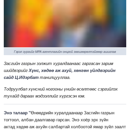
Гэрэл зургийг MPA агентлагийн онцгой зөвшөөрөлтэйгөөр ашиглав
Засгийн газрын ээлжит хуралдаанаас гаргасан зарим
шийдвэрийг
Хүнс, хөдөө аж ахуй, хөнгөн үйлдвэрийн
сайд Ц.Идэрбат
танилцууллаа.
Тодруулбал хүнсний ногооны үнийн өсөлтөөс сэргийлэх
тухайд дараах мэдээллийг хүргэсэн юм.
Энэ талаар
"
Өнөөдрийн хуралдаанаар Засгийн газрын
тогтоол, албан даалгавар гарсан. Энэ хоёр эрх зүйн
актад хөдөө аж ахуйн салбартай холбоотой ямар зүйл заалт