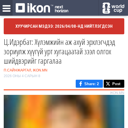
ХУУЧИРСАН МЭДЭЭ: 2026/04/08-НД НИЙТЛЭГДСЭН
Ц.Идэрбат: Хүлэмжийн аж ахуй эрхлэгчдэд
зориулж хүүгүй урт хугацаатай зээл олгох
шийдвэрийг гаргалаа
П.САЙНЖАРГАЛ, IKON.MN
2026 ОНЫ 4 САРЫН 8
Share
: 2
Post
IKON.MN