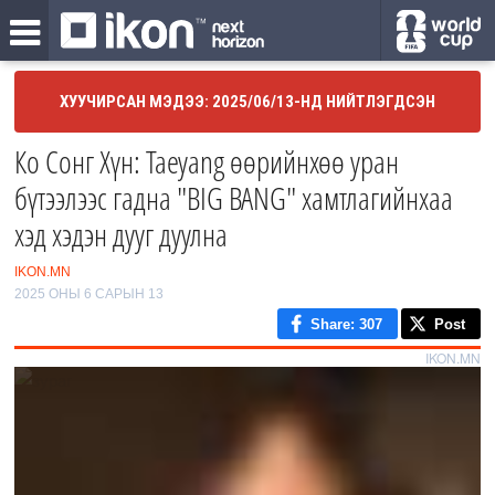
ХУУЧИРСАН МЭДЭЭ: 2025/06/13-НД НИЙТЛЭГДСЭН
Ко Сонг Хүн: Taeyang өөрийнхөө уран
бүтээлээс гадна "BIG BANG" хамтлагийнхаа
хэд хэдэн дууг дуулна
IKON.MN
2025 ОНЫ 6 САРЫН 13
Share
: 307
Post
IKON.MN