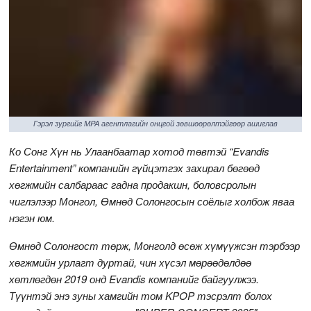
Гэрэл зургийг MPA агентлагийн онцгой зөвшөөрөлтэйгөөр ашиглав
Ко Сонг Хүн нь Улаанбаатар хотод төвтэй “Evandis
Entertainment” компанийн гүйцэтгэх захирал бөгөөд
хөгжмийн салбараас гадна продакшн, боловсролын
чиглэлээр Монгол, Өмнөд Солонгосын соёлыг холбож яваа
нэгэн юм.
Өмнөд Солонгост төрж, Монголд өсөж хүмүүжсэн тэрбээр
хөгжмийн урлагт дуртай, чин хүсэл мөрөөдөлдөө
хөтлөгдөн 2019 онд Evandis компанийг байгуулжээ.
Түүнтэй энэ зуны хамгийн том KPOP тэсрэлт болох