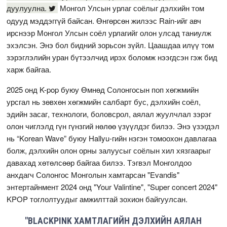
дуулуулна.
Монгол Улсын урлаг соёлыг дэлхийн том
одууд мэддэггүй байсан. Өнгөрсөн жилээс Rain-ийг авч
ирснээр Монгол Улсын соёл урлагийг олон улсад таниулж
эхэлсэн. Энэ бол бидний зорьсон зүйл. Цаашдаа илүү том
зэрэглэлийн уран бүтээлчид ирэх боломж нээгдсэн гэж бид
харж байгаа.
2025 онд K-pop буюу Өмнөд Солонгосын поп хөгжмийн
урсгал нь зөвхөн хөгжмийн салбарт бус, дэлхийн соёл,
эдийн засаг, технологи, боловсрол, аялал жуулчлал зэрэг
олон чиглэлд гүн гүнзгий нөлөө үзүүлдэг билээ. Энэ үзэгдэл
нь “Korean Wave” буюу Hallyu-гийн нэгэн томоохон давлагаа
болж, дэлхийн олон орны залуусыг соёлын хил хязгаарыг
давахад хөтөлсөөр байгаа билээ. Тэгвэл Монголдоо
анхдагч Солонгос Монголын хамтарсан "Evandis"
энтертайнмент 2024 онд "Your Valintine", "Super concert 2024"
KPOP тоглолтуудыг амжилттай зохион байгуулсан.
"BLACKPINK ХАМТЛАГИЙН ДЭЛХИЙН АЯЛАН