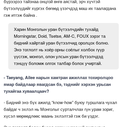
бүрээрээ тайзнаа онцгой өнгө аястай, эрч хүчтэй
бүтээлүүдийг хүргэх бөгөөд үзэгчдэд маш их таалагдана
гэж итгэж байна .
Харин Монголын уран бүтээлчдийн тухайд
Morningstar, Doid, Tsetse, AM-C, FOUX зэрэг та
бидний хайртай уран бүтээлчид оролцох болно.
Энэ тоглолт нь хоёр орны соёлыг холбох гүүр
үүсгэж, монгол, олон улсын уран бүтээлчдэд
тэнцүү боломж олгох талбар болох учиртай.
- Taeyang, Ailee нарын хамтран ажиллах тохиролцоо
ямар байдлаар явагдсан бэ, тэднийг хэрхэн урьсан
тухайгаа хуваалцаач?
- Бидний энэ бүх ажилд “know-how” буюу туршлага чухал
байдаг ч эхлэл нь Монголыг сурталчлах гүн урам зориг,
хүсэл мөрөөдлөөс маань эхлэлтэй гэж би үздэг.