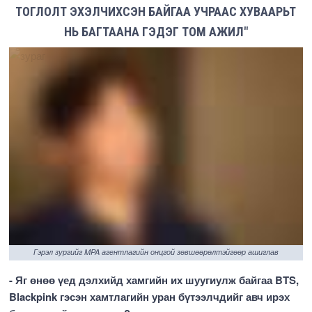
ТОГЛОЛТ ЭХЭЛЧИХСЭН БАЙГАА УЧРААС ХУВААРЬТ
НЬ БАГТААНА ГЭДЭГ ТОМ АЖИЛ"
Гэрэл зургийг MPA агентлагийн онцгой зөвшөөрөлтэйгөөр ашиглав
- Яг өнөө үед дэлхийд хамгийн их шуугиулж байгаа BTS,
Blackpink гэсэн хамтлагийн уран бүтээлчдийг авч ирэх