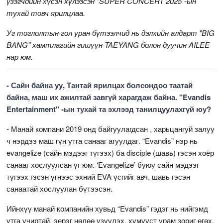
үзэгчдийн хүсэн хүлээсэн "SUPER CONCERT 2025"-ын
тухай товч ярилцлаа.
Уг тоглолтын гол уран бүтээлчид нь дэлхийн алдарт "BIG
BANG" хамтлагийн гишүүн TAEYANG болон дуучин AILEE
нар юм.
- Сайн байна уу, Тантай ярилцах болсондоо таатай
байна, маш их ажилтай завгүй харагдаж байна. "Evandis
Entertainment" -ын тухай та эхлээд танилцуулахгүй юу?
- Манай компани 2019 онд байгуулагдсан , харьцангуй залуу
ч нэрдээ маш гүн утга санааг агуулдаг. “Evandis” нэр нь
evangelize (сайн мэдээг түгээх) ба disciple (шавь) гэсэн хоёр
санааг хослуулсан үг юм. ‘Evangelize’ буюу сайн мэдээг
түгээх гэсэн үгнээс эхний EVA үсгийг авч, шавь гэсэн
санаатай хослуулан бүтээсэн.
Ийнхүү манай компанийн хувьд “Evandis” гэдэг нь нийгэмд
утга учиртай, эерэг нөлөө үзүүлэх, хүмүүст урам зориг өгөх,