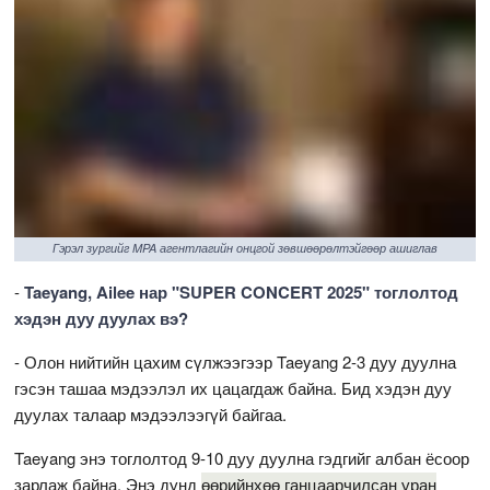
Гэрэл зургийг MPA агентлагийн онцгой зөвшөөрөлтэйгөөр ашиглав
-
Taeyang, Ailee нар "SUPER CONCERT 2025" тоглолтод
хэдэн дуу дуулах вэ?
- Олон нийтийн цахим сүлжээгээр Taeyang 2-3 дуу дуулна
гэсэн ташаа мэдээлэл их цацагдаж байна. Бид хэдэн дуу
дуулах талаар мэдээлээгүй байгаа.
Taeyang энэ тоглолтод 9-10 дуу дуулна гэдгийг албан ёсоор
зарлаж байна. Энэ дунд
өөрийнхөө ганцаарчилсан уран