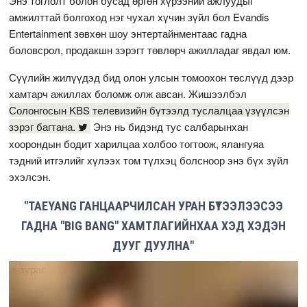
Энэ тоглолт болон бусад өргөн хүрээний ажлуудыг
амжилттай болгоход нэг чухал хүчин зүйл бол Evandis
Entertainment зөвхөн шоу энтертайнментаас гадна
боловсрол, продакшн зэрэгт төвлөрч ажилладаг явдал юм.
Сүүлийн жилүүдэд бид олон улсын томоохон төслүүд дээр
хамтарч ажиллах боломж олж авсан. Жишээлбэл
Солонгосын KBS телевизийн бүтээлд туслалцаа үзүүлсэн
зэрэг багтана.
Энэ нь бидэнд тус салбарынхан
хоорондын бодит харилцаа холбоо тогтоож, ялангуяа
тэдний итгэлийг хүлээх том түлхэц болсноор энэ бүх зүйл
эхэлсэн.
"TAEYANG ГАНЦААРЧИЛСАН УРАН БҮТЭЭЛЭЭСЭЭ
ГАДНА "BIG BANG" ХАМТЛАГИЙНХАА ХЭД ХЭДЭН
ДУУГ ДУУЛНА"