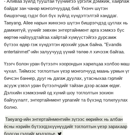
- Аливаа зүйлд тууштай түүнийгээ үргэлж дэмжиж, хайрлаж
байдаг зан чанар монголчуудад бий. Үнэнч шүтэн
бишрэгчид гэдэг бол бүх зүйлд хүндэтгэлтэй ханддаг.
Taeyang, Ailee нарын жинхэнэ шүтэн бишрэгчдэд цуглах нь
дамжиггүй, үүнийг зөвхөн энтертайнмент арга хэмжээ бус
өөртөө найзуудтайгаа хайртай хүмүүстэйгээ дурсамж
бүтээх өдөр гэж хүндэтгэн ирэхийг урьж байна. "Evandis
entertainmet"-ийн залуучууд үүний төлөө л хичээж байгаа.
Үзэгч болон уран бүтээлч хоорондын харилцаа холбоо маш
чухал. Тиймээс тоглолтын үеэр монголчууд маань урмын үг
бичсэн баннер, дууг нь дагаж дуулах, утасныхаа гэрлийг
асууж үзвэл уран бүтээлчдийг тайзан дээр асааж өгдөг.
Дэлхийн хэмжээний од хүний шоу тоглолтын зохион
байгуулалт, энтертайнмент урлагийг та бүхэнд толилуулах
болно.
Taeyang-ийн энтертайнментийн зүгээс өөрийнх нь албан
ёсны нэрийн бүтээгдэхүүнүүдийг тоглолтын үеэр зарахаар
болсон гэдгийг мэдэгдье.