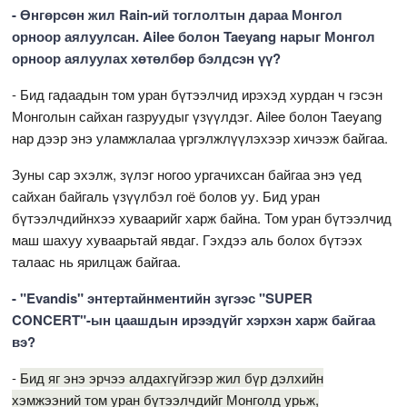
- Өнгөрсөн жил Rain-ий тоглолтын дараа Монгол
орноор аялуулсан. Ailee болон Taeyang нарыг Монгол
орноор аялуулах хөтөлбөр бэлдсэн үү?
- Бид гадаадын том уран бүтээлчид ирэхэд хурдан ч гэсэн
Монголын сайхан газруудыг үзүүлдэг. Ailee болон Taeyang
нар дээр энэ уламжлалаа үргэлжлүүлэхээр хичээж байгаа.
Зуны сар эхэлж, зүлэг ногоо ургачихсан байгаа энэ үед
сайхан байгаль үзүүлбэл гоё болов уу. Бид уран
бүтээлчдийнхээ хуваарийг харж байна. Том уран бүтээлчид
маш шахуу хуваарьтай явдаг. Гэхдээ аль болох бүтээх
талаас нь ярилцаж байгаа.
- "Evandis" энтертайнментийн зүгээс "SUPER
CONCERT"-ын цаашдын ирээдүйг хэрхэн харж байгаа
вэ?
-
Бид яг энэ эрчээ алдахгүйгээр жил бүр дэлхийн
хэмжээний том уран бүтээлчдийг Монголд урьж,