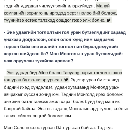
тэднийг удирдан чиглүүлэхийг илэрхийлдэг.
Манай
компанийн зорилго нь иргэдэд эерэг нөлөө бий болгож,
түүнийгээ өсгөж тэлэхэд оршдог гэж хэлж болно.
- Энэ удаагийн тоглолтын гол уран бүтээлчдийг хараад
үнэхээр догдолсон, олон олон хүнд ийм мэдрэмж
төрсөн байх энэ жилийн тоглолтын бүрэлдэхүүнийг
хэрхэн шийдсэн бэ? Мөн Монголын уран бүтээлчдийг
яаж оруулсан тухайгаа яривал?
-
Энэ удаад бид Ailee болон Taeyang нарыг тоглолтынхоо
гол уран бүтээлчээр урьсан.
Эдгээр уран бүтээлчид
бидний ихэд хүндэлдэг, удаан хугацаанд Монголд урьж
авчрахыг хүссэн зочид юм. Тэдний Монголд ирэх боломж
энэ жил баталгаажиж ажил хэрэг болж буйд бид маш их
баяртай байгаа. Энэ нь тэдэнд Монголын ард түмэн, соёлыг
таних, ойлгох онцгой боломж юм.
Мөн Солонгосоос гурван DJ-г урьсан байгаа. Тэд тус