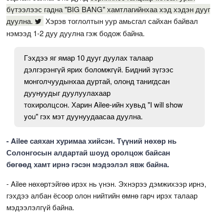
бүтээлээс гадна "BIG BANG" хамтлагийнхаа хэд хэдэн дууг
дуулна.
Хэрэв тоглолтын уур амьсгал сайхан байвал
нэмээд 1-2 дуу дуулна гэж бодож байна.
Гэхдээ яг ямар 10 дууг дуулах талаар
дэлгэрэнгүй ярих боломжгүй. Бидний зүгээс
монголчуудынхаа дуртай, олонд танигдсан
дуунуудыг дуулуулахаар
тохиролцсон. Харин Ailee-ийн хувьд "I will show
you" гэх мэт дуунуудаасаа дуулна.
- Ailee саяхан хуримаа хийсэн. Түүний нөхөр нь
Солонгосын алдартай шоуд оролцож байсан
бөгөөд хамт ирнэ гэсэн мэдээлэл явж байна.
- Ailee нөхөртэйгөө ирэх нь үнэн. Эхнэрээ дэмжихээр ирнэ,
гэхдээ албан ёсоор олон нийтийн өмнө гарч ирэх талаар
мэдээлэлгүй байна.