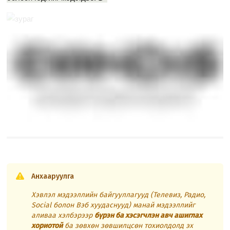
Анхааруулга
Хэвлэл мэдээллийн байгууллагууд (Телевиз, Радио,
Social болон Вэб хуудаснууд) манай мэдээллийг
аливаа хэлбэрээр
бүрэн ба хэсэгчлэн авч ашиглах
хориотой
ба зөвхөн зөвшилцсөн тохиолдолд эх