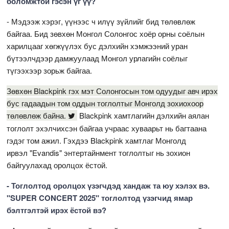
боломжтой гэсэн үг үү?
- Мэдээж хэрэг, үүнээс ч илүү зүйлийг бид төлөвлөж
байгаа. Бид зөвхөн Монгол Солонгос хоёр орны соёлын
харилцааг хөгжүүлэх бус дэлхийн хэмжээний уран
бүтээлчдээр дамжуулаад Монгол урлагийн соёлыг
түгээхээр зорьж байгаа.
Зөвхөн Blackpink гэх мэт Солонгосын том одуудыг авч ирэх
бус гадаадын том оддын тоглолтыг Монголд зохиохоор
төлөвлөж байна.
Blackpink хамтлагийн дэлхийн аялан
тоглолт эхэлчихсэн байгаа учраас хуваарьт нь багтаана
гэдэг том ажил. Гэхдээ Blackpink хамтлаг Монголд
ирвэл "Evandis" энтертайнмент тоглолтыг нь зохион
байгуулахад оролцох ёстой.
- Тоглолтод оролцох үзэгчдэд хандаж та юу хэлэх вэ.
"SUPER CONCERT 2025" тоглолтод үзэгчид ямар
бэлтгэлтэй ирэх ёстой вэ?