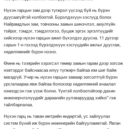
Нүхэн гарцын зам дээр түгжрэл үүсээд буй нь бүрэн
дуусаагүйтэй холбоотой. Бүрэлдэхүүн хэсгүүд болох
Найрамдлын зам, товчооны замын шинэчлэл, аюулгүйн
тойрог, тэмдэг, тэмдэглэгээ, буцаж эргэх эргэлтүүдийг
хийснээр нүхэн гарцын ажил бүхэлдээ дуусна. 11 дүгээр
сарын 1-н гэхээд бүрэлдэхүүн хэсгүүдийн ажлыг дуусгаж,
хөдөлгөөнийг бүрэн нээнэ.
Өмнө нь тээврийн хэрэгсэл төмөр замын гарам дээр зогсож
нэвтэрдэг байснаасаа илүү түгжирч байгаа юм шиг байж
магадгүй. Учир нь нүхэн гарцын замаар зогсолтгүй бүрэн
урсгалаараа явж байгаа болохоор хөдөлгөөний ачаалал
нэмэгдсэн гэж үзэж болно. Үүнтэй холбоотойгоор дахин
инженерчлэлүүдийг дараагийн уулзваруудад хийнэ" гэж
тайлбарлалаа.
Нүхэн гарц нь таван метрийн өндөртэй, ус зайлуулах
систем бүхий иж бүрэн инженерийн байгууламжтай. Явган