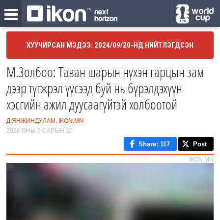
ХУУЧИРСАН МЭДЭЭ: 2024/09/20-НД НИЙТЛЭГДСЭН
М.Золбоо: Таван шарын нүхэн гарцын зам
дээр түгжрэл үүсээд буй нь бүрэлдэхүүн
хэсгийн ажил дуусаагүйтэй холбоотой
Д.ЯНЖИНДУЛАМ, IKON.MN
2024 ОНЫ 9 САРЫН 20
Share
: 117
Post
IKON.MN