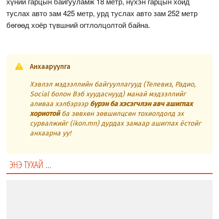
хүний гарцын байгууламж 18 метр, нүхэн гарцын хойд
туслах авто зам 425 метр, урд туслах авто зам 252 метр
бөгөөд хоёр түвшний огтлолцолтой байна.
Анхааруулга
Хэвлэл мэдээллийн байгууллагууд (Телевиз, Радио,
Social болон Вэб хуудаснууд) манай мэдээллийг
аливаа хэлбэрээр
бүрэн ба хэсэгчлэн авч ашиглах
хориотой
ба зөвхөн зөвшилцсөн тохиолдолд эх
сурвалжийг (ikon.mn) дурдах замаар ашиглах ёстойг
анхаарна уу!
ЭНЭ ТУХАЙ ...