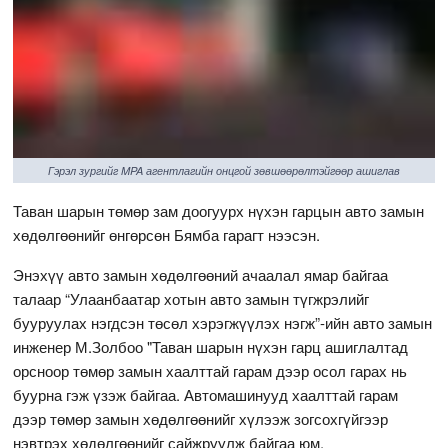
Гэрэл зургийг MPA агентлагийн онцгой зөвшөөрөлтэйгөөр ашиглав
Таван шарын төмөр зам доогуурх нүхэн гарцын авто замын
хөдөлгөөнийг өнгөрсөн Бямба гарагт нээсэн.
Энэхүү авто замын хөдөлгөөний ачаалал ямар байгаа
талаар “Улаанбаатар хотын авто замын түгжрэлийг
бууруулах нэгдсэн төсөл хэрэгжүүлэх нэгж”-ийн авто замын
инженер М.Золбоо "Таван шарын нүхэн гарц ашиглалтад
орсноор төмөр замын хаалттай гарам дээр осол гарах нь
буурна гэж үзэж байгаа. Автомашинууд хаалттай гарам
дээр төмөр замын хөдөлгөөнийг хүлээж зогсохгүйгээр
нэвтрэх хөдөлгөөнийг сайжруулж байгаа юм.