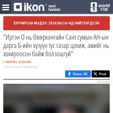
ХУУЧИРСАН МЭДЭЭ: 2024/06/16-НД НИЙТЛЭГДСЭН
"Иргэн О нь Өвөрхангайн Сант сумын АН-ын
дарга Б-ийн хүзүүн тус газар цохиж, амийг нь
хохироосон байж болзошгүй"
Г.МӨРӨН, IKON.MN
2024 ОНЫ 6 САРЫН 16
Share
: 80
Post
IKON.MN