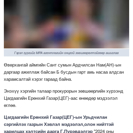
Гэрэл зургийг MPA агентлагийн онцгой зөвшөөрөлтэйгөөр ашиглав
Өвөрхангай аймгийн Сант сумын Ардчилсан Нам(АН)-ын
даргаар ажиллаж байсан Б бусдын гарт амь насаа алдсан
харамсалтай хэрэг гараад байна.
Энэхүү хэргийн талаар прокурорын зөвшөөрлийн хүрээнд
Цагдаагийн Ерөнхий Газар(ЦЕГ)-аас өнөөдөр мэдээлэл
өглөө.
Цагдаагийн Ерөнхий Газар(ЦЕГ)-ын Урьдчилан
сэргийлэх газрын Хэвлэл мэдээлэл,олон нийттэй
харилцах хэлтсийн дарга Г.Пүрэвдэлгэр
"2024 оны