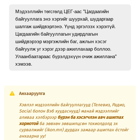
Мэдээллийн төгсгөлд ЦЕГ-аас "Цагдаагийн
байгууллага энэ хэргийг шуурхай, шударгаар
шалгаж шийдвэрлэнэ. Үүнд эргэлзэх хэрэггүй.
Цагдаагийн байгууллагын удирдлагын
шийдвэрээр мэргэжлийн баг, ажлын хэсэг
байгуулж уг хэрэг дээр ажиллахаар боллоо.
Улаанбаатараас бүрэлдэхүүн очиж ажиллана"
хэмээв.
Анхааруулга
Хэвлэл мэдээллийн байгууллагууд (Телевиз, Радио,
Social болон Вэб хуудаснууд) манай мэдээллийг
аливаа хэлбэрээр
бүрэн ба хэсэгчлэн авч ашиглах
хориотой
ба зөвхөн зөвшилцсөн тохиолдолд эх
сурвалжийг (ikon.mn) дурдах замаар ашиглах ёстойг
анхаарна уу!