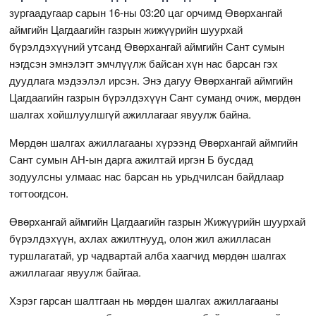
зургаадугаар сарын 16-ны 03:20 цаг орчимд Өвөрхангай
аймгийн Цагдаагийн газрын жижүүрийн шуурхай
бүрэлдэхүүний утсанд Өвөрхангай аймгийн Сант сумын
нэгдсэн эмнэлэгт эмчлүүлж байсан хүн нас барсан гэх
дуудлага мэдээлэл ирсэн. Энэ дагуу Өвөрхангай аймгийн
Цагдаагийн газрын бүрэлдэхүүн Сант суманд очиж, мөрдөн
шалгах хойшлуулшгүй ажиллагааг явуулж байна.
Мөрдөн шалгах ажиллагааны хүрээнд Өвөрхангай аймгийн
Сант сумын АН-ын дарга ажилтай иргэн Б бусдад
зодуулсны улмаас нас барсан нь урьдчилсан байдлаар
тогтоогдсон.
Өвөрхангай аймгийн Цагдаагийн газрын Жижүүрийн шуурхай
бүрэлдэхүүн, ахлах ажилтнууд, олон жил ажилласан
туршлагатай, ур чадвартай алба хаагчид мөрдөн шалгах
ажиллагааг явуулж байгаа.
Хэрэг гарсан шалтгаан нь мөрдөн шалгах ажиллагааны