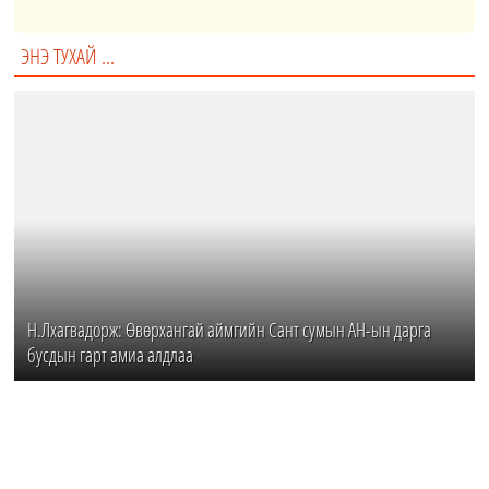
ЭНЭ ТУХАЙ ...
Н.Лхагвадорж: Өвөрхангай аймгийн Сант сумын АН-ын дарга
бусдын гарт амиа алдлаа