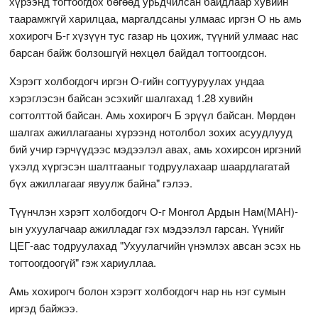
хүрээнд тогтоогдох бөгөөд урьдчилсан байдлаар хувийн
таарамжгүй харилцаа, маргалдсаны улмаас иргэн О нь амь
хохирогч Б-г хүзүүн тус газар нь цохиж, түүний улмаас нас
барсан байж болзошгүй нөхцөл байдал тогтоогдсон.
Хэрэгт холбогдогч иргэн О-гийн согтууруулах ундаа
хэрэглэсэн байсан эсэхийг шалгахад 1.28 хувийн
согтолттой байсан. Амь хохирогч Б эрүүл байсан. Мөрдөн
шалгах ажиллагааны хүрээнд нотолбол зохих асуудлууд
бий учир гэрчүүдээс мэдээлэл авах, амь хохирсон иргэний
үхэлд хүргэсэн шалтгааныг тодруулахаар шаардлагатай
бүх ажиллагааг явуулж байна" гэлээ.
Түүнчлэн хэрэгт холбогдогч О-г Монгол Ардын Нам(МАН)-
ын ухуулагчаар ажилладаг гэх мэдээлэл гарсан. Үүнийг
ЦЕГ-аас тодруулахад "Ухуулагчийн үнэмлэх авсан эсэх нь
тогтоогдоогүй" гэж хариуллаа.
Амь хохирогч болон хэрэгт холбогдогч нар нь нэг сумын
иргэд байжээ.