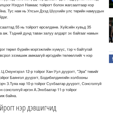
олцоог Нэгдэл Намаас тойрогт болон жагсаалтаар нэр
йна. Тус нам нь Улсын Дээд Шүүхийн улс төрийн намуудын
йдаг.
саалтад 55 нь тойрогт өрсөлдөнө. Хүйсийн хувьд 35
аа аж. Тэдний дунд таван залуу алдарт эх байгааг намын
рэг төрөл бүрийн мэргэжлийн хүмүүс, тэр ч байтугай
всрол эзэмшиж амжаагүй иргэдийн төлөөллийг ч нэр
Ц.Оюунгэрэл 12-р тойрог Хан-Уул дүүрэгт, "Эра" төвийг
тойрог Баянгол дүүрэгт, Бодибилдингийн холбооны
рч З.Туяа нар 10-р тойрог Сүхбаатар дүүрэгт, Сонсголгүй
н сонсголгүй иргэн А.Энхбаатар 11-р тойрог
шиж байна.
ойрогт нэр дэвшигчид