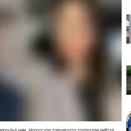
нгуульд нам, эвлүүд нэр дэвшигчдээ тодруулан нийтэд