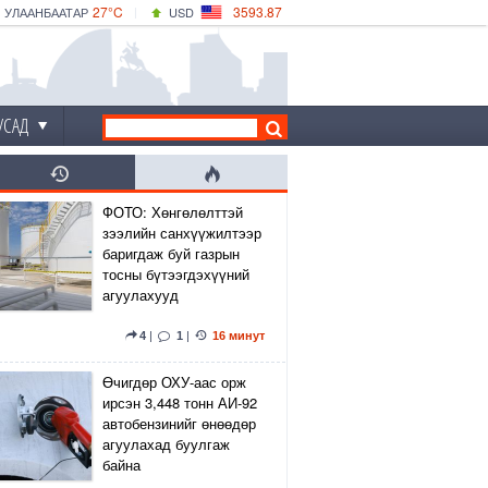
27°C
3593.87
УЛААНБААТАР
USD
|
29°C
ДАРХАН
532.66
CNY
24°C
ЭРДЭНЭТ
4141.04
EUR
УСАД
ФОТО: Хөнгөлөлттэй
зээлийн санхүүжилтээр
баригдаж буй газрын
тосны бүтээгдэхүүний
агуулахууд
4
|
1
|
16 минут
Өчигдөр ОХУ-аас орж
ирсэн 3,448 тонн АИ-92
автобензинийг өнөөдөр
агуулахад буулгаж
байна