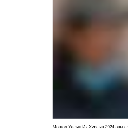
Монгол Улсын Их Хурлын 2024 оны со