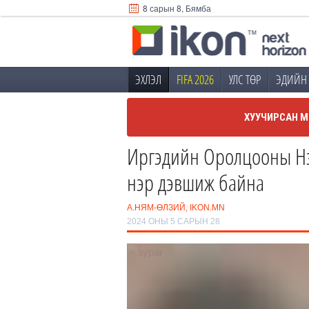
8 сарын 8, Бямба
ЭХЛЭЛ
FIFA 2026
УЛС ТӨР
ЭДИЙН 
ХУУЧИРСАН М
Иргэдийн Оролцооны Нэг
нэр дэвшиж байна
А.НЯМ-ӨЛЗИЙ, IKON.MN
2024 ОНЫ 5 САРЫН 28