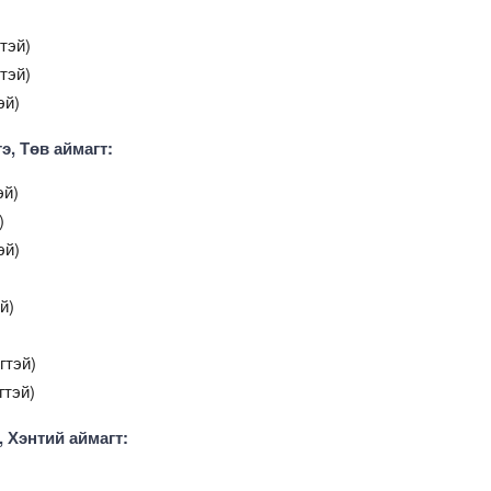
тэй)
тэй)
эй)
э, Төв аймагт:
эй)
)
эй)
й)
гтэй)
гтэй)
, Хэнтий аймагт: