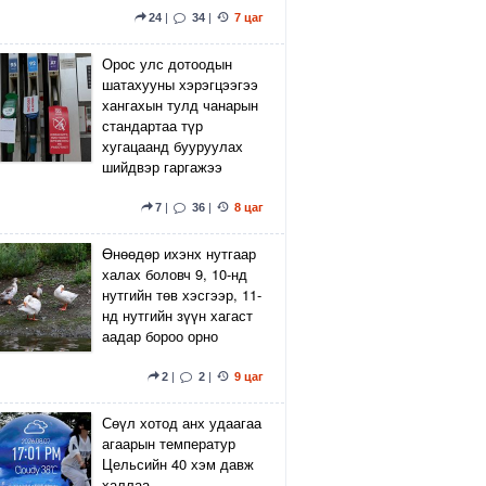
24
|
34
|
7 цаг
Орос улс дотоодын
шатахууны хэрэгцээгээ
хангахын тулд чанарын
стандартаа түр
хугацаанд бууруулах
шийдвэр гаргажээ
7
|
36
|
8 цаг
Өнөөдөр ихэнх нутгаар
халах боловч 9, 10-нд
нутгийн төв хэсгээр, 11-
нд нутгийн зүүн хагаст
аадар бороо орно
2
|
2
|
9 цаг
Сөүл хотод анх удаагаа
агаарын температур
Цельсийн 40 хэм давж
халлаа