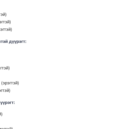
тэй)
гтэй)
эгтэй)
лтэй дүүрэгт:
гтэй)
(эрэгтэй)
гтэй)
үүрэгт:
й)
эгтэй)