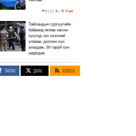
1
|
6
|
9 цаг
Тайландын сургуулийн
байранд өсвөр насны
хүүхэд гал нээсний
улмаас долоон хүн
алагдаж, 30 гаруй хүн
шархдав
4
|
10
|
9 цаг
ТААЛАХ
ДАГАХ
ХОЛБОХ
Екатеринбург хот дахь
Wildberries компанийн
агуулах Украины дроны
цохилтын улмаас
шатжээ
16
|
57
|
10 цаг
Элэгний өөхлөлт
оноштой бол ЗААВАЛ
УНШ