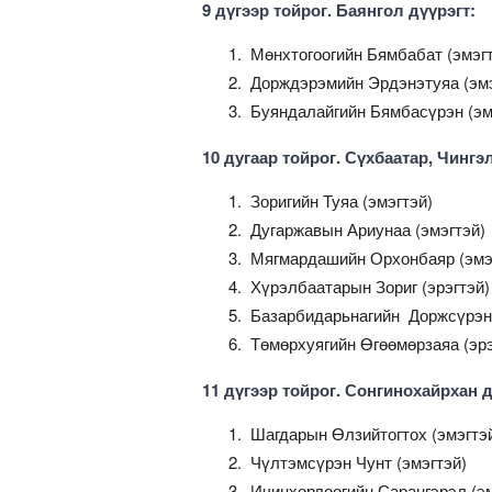
9 дүгээр тойрог. Баянгол дүүрэгт:
Мөнхтогоогийн Бямбабат (эмэг
Дорждэрэмийн Эрдэнэтуяа (эмэ
Буяндалайгийн Бямбасүрэн (эм
10 дугаар тойрог. Сүхбаатар, Чингэ
Зоригийн Туяа (эмэгтэй)
Дугаржавын Ариунаа (эмэгтэй)
Мягмардашийн Орхонбаяр (эмэ
Хүрэлбаатарын Зориг (эрэгтэй)
Базарбидарьнагийн Доржсүрэн 
Төмөрхуягийн Өгөөмөрзаяа (эрэ
11 дүгээр тойрог. Сонгинохайрхан д
Шагдарын Өлзийтогтох (эмэгтэ
Чүлтэмсүрэн Чунт (эмэгтэй)
Ичинхорлоогийн Сарангэрэл (эм