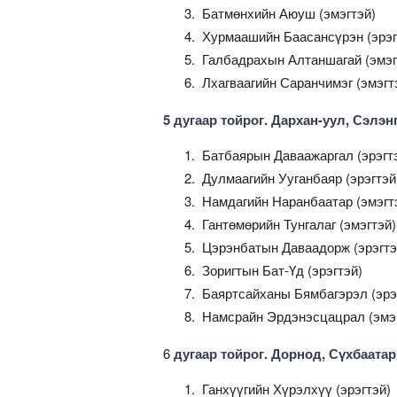
Батмөнхийн Аюуш (эмэгтэй)
Хурмаашийн Баасансүрэн (эрэг
Галбадрахын Алтаншагай (эмэг
Лхагваагийн Саранчимэг (эмэгт
5 дугаар тойрог. Дархан-уул, Сэлэнг
Батбаярын Даваажаргал (эрэгт
Дулмаагийн Ууганбаяр (эрэгтэй
Намдагийн Наранбаатар (эмэгт
Гантөмөрийн Тунгалаг (эмэгтэй)
Цэрэнбатын Даваадорж (эрэгтэ
Зоригтын Бат-Үд (эрэгтэй)
Баяртсайханы Бямбагэрэл (эрэ
Намсрайн Эрдэнэсцацрал (эмэ
6
дугаар тойрог. Дорнод, Сүхбаатар
Ганхүүгийн Хүрэлхүү (эрэгтэй)