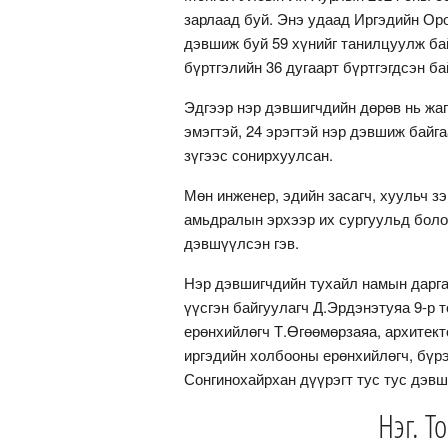
зарлаад буй. Энэ удаад Иргэдийн Ор
дэвшиж буй 59 хүнийг танилцуулж ба
бүртгэлийн 36 дугаарт бүртгэгдсэн ба
Эдгээр нэр дэвшигчдийн дөрөв нь жаг
эмэгтэй, 24 эрэгтэй нэр дэвшиж байг
зүгээс сонирхуулсан.
Мөн инженер, эдийн засагч, хуульч зэ
амьдралын эрхээр их сургуульд боло
дэвшүүлсэн гэв.
Нэр дэвшигчдийн тухайл намын дарга 
үүсгэн байгуулагч Д.Эрдэнэтуяа 9-р 
ерөнхийлөгч Т.Өгөөмөрзаяа, архитекто
иргэдийн холбооны ерөнхийлөгч, бүрэ
Сонгинохайрхан дүүрэгт тус тус дэв
Нэг. Т