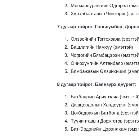
Мягмарсүрэнгийн Одгэрэл (эмэ
Хүрэлбаатарын Чинзориг (эрэгт
7 дугаар тойрог. Говьсүмбэр, Дорн
Олзвойгийн Тогтохзаяа (эрэгтэй
Башлигийн Нямхүү (эмэгтэй)
Чогдогийн Бямбацэрэн (эмэгтэй
Очирхүүгийн Алтанбаяр (эмэгт
Бямбажавын Өлзийхишиг (эмэг
8 дугаар тойрог. Баянзүрх дүүрэгт:
Батбаярын Ариунзаяа (эмэгтэй
Дашцоодолын Хандсүрэн (эмэг
Цогбадрахын Батболд (эрэгтэй
Түүчинтавын Доржготов (эрэгтэ
Бат-Эрдэнийн Цэрэнлхам (эмэг