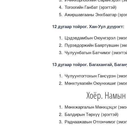
Тогоогийн Ганбат (эрэгтэй)
Ажиршавгааны Энхбаатар (эрэг
12 дугаар тойрог. Хан-Уул дүүрэгт:
Цэдэвдамбын Оюунгэрэл (эмэг
Пүрэвдоржийн Баяртүвшин (эмэ
Чулуунбатын Батчимэг (эмэгтэ
13 дугаар тойрог. Багахангай, Баган
Чулуунтогтохын Гансүрэн (эмэг
Мөнхтуяагийн Оюунхишиг (эмэг
Хоёр. Намын 
Мөнхжаргалын Мөнхцэцэг (эмэ
Балдирын Төрхүү (эрэгтэй)
Раднаажавын Отгончимэг (эмэг