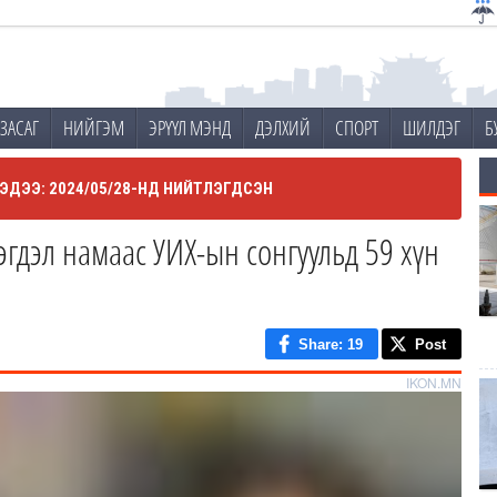
ЗАСАГ
НИЙГЭМ
ЭРҮҮЛ МЭНД
ДЭЛХИЙ
СПОРТ
ШИЛДЭГ
Б
ЭДЭЭ: 2024/05/28-НД НИЙТЛЭГДСЭН
дэл намаас УИХ-ын сонгуульд 59 хүн
Share
: 19
Post
IKON.MN