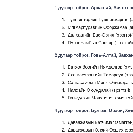
1 дүгээр тойрог. Архангай, Баянхон
Түвшинтөрийн Түвшинжаргал (э
Мягмарпүрэвийн Осоржамаа (э
Далхаагийн Бас-Оргил (эрэгтэй
Пүрэвжамбын Санчир (эрэгтэй)
2 дугаар тойрог. Говь-Алтай, Завхан
Батхолбоогийн Нямдолгор (эмэ
Лхагвасүрэнгийн Төмөрсүх (эрэ
Сэнгэсамбын Мөнх-Очир(эрэгт
Нялхайн Оюундалай (эрэгтэй)
Ганжуурын Мөнхцэцэг (эмэгтэй
4 дүгээр тойрог. Булган, Орхон, Хө
Даваажавын Батчимэг (эмэгтэй
Даваажавын Өлзий-Орших (эрэ