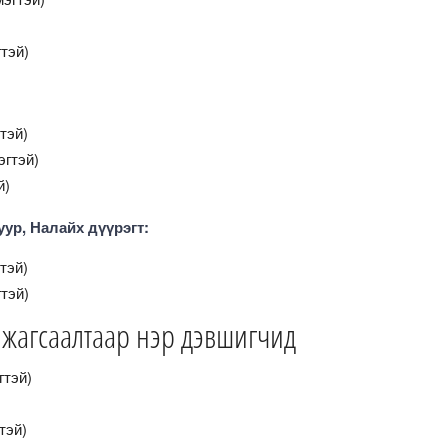
тэй)
тэй)
гтэй)
й)
уур, Налайх дүүрэгт:
тэй)
тэй)
жагсаалтаар нэр дэвшигчид
гтэй)
тэй)