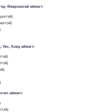
гор, Өвөрхангай аймагт:
рэгтэй)
мэгтэй)
)
, Увс, Ховд аймагт:
гтэй)
гтэй)
эй)
)
всгөл аймагт:
)
гтэй)