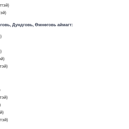
гтэй)
эй)
оговь, Дундговь, Өмнөговь аймагт:
)
)
эй)
тэй)
)
тэй)
)
й)
тэй)