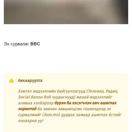
Эх сурвалж:
BBC
Анхааруулга
Хэвлэл мэдээллийн байгууллагууд (Телевиз, Радио,
Social болон Вэб хуудаснууд) манай мэдээллийг
аливаа хэлбэрээр
бүрэн ба хэсэгчлэн авч ашиглах
хориотой
ба зөвхөн зөвшилцсөн тохиолдолд эх
сурвалжийг (ikon.mn) дурдах замаар ашиглах ёстойг
анхаарна уу!