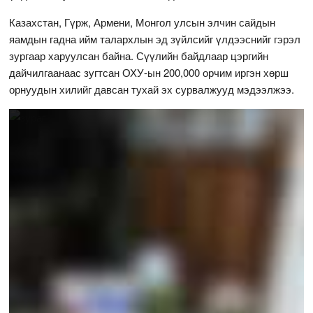
Казахстан, Гүрж, Армени, Монгол улсын элчин сайдын
яамдын гадна ийм талархлын эд зүйлсийг үлдээснийг гэрэл
зургаар харуулсан байна. Сүүлийн байдлаар цэргийн
дайчилгаанаас зугтсан ОХУ-ын 200,000 орчим иргэн хөрш
орнуудын хилийг давсан тухай эх сурвалжууд мэдээлжээ.