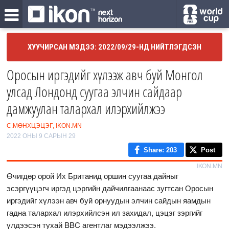
ХУУЧИРСАН МЭДЭЭ: 2022/09/29-НД НИЙТЛЭГДСЭН
Оросын иргэдийг хүлээж авч буй Монгол
улсад Лондонд суугаа элчин сайдаар
дамжуулан талархал илэрхийлжээ
С.МӨНХЦЭЦЭГ, IKON.MN
2022 ОНЫ 9 САРЫН 29
Share
: 203
Post
IKON.MN
Өчигдөр орой Их Британид оршин суугаа дайныг
эсэргүүцэгч иргэд цэргийн дайчилгаанаас зугтсан Оросын
иргэдийг хүлээн авч буй орнуудын элчин сайдын яамдын
гадна талархал илэрхийлсэн ил захидал, цэцэг зэргийг
үлдээсэн тухай BBC агентлаг мэдээлжээ.