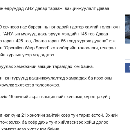
ын өдрүүдэд АНУ даяар тарааж, вакцинжуулалт Даваа
9 өвчнөөр нас барсан нь нэг өдрийн дотор хамгийн олон хүн
. “АНУ-ын мужууд дахь эрүүл мэндийн 145 төв Даваа
гарагт 425 төв, Лхагва гарагт 66 төвд хүргэж дуусна” гэж
н “Operation Warp Speed” хөтөлбөрийн төлөөлөгч, генерал
ийн хурлын үеэр мэдэгджээ.
жуулах хэмжээний вакцин тараагдах юм байна.
н нэн түрүүнд вакцинжуулалтад хамрагдах ба ирэх оны
амруулж эхлэхээр төлөвлөжээ.
vid-19 өвчний эсрэг вакцин нийт хүн амд хүрэлцэхүйц
 нэг хүнд 21 хоногийн зайтай хоёр тун тарих ёстой. Эхний
гтож эхлэх ба хоёр дахь тунг хийлгэснээс хойш долоо
 хэмжээндээ хүрэх юм байна.