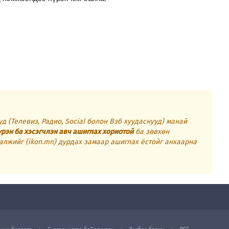
д (Телевиз, Радио, Social болон Вэб хуудаснууд) манай
үрэн ба хэсэгчлэн авч ашиглах хориотой
ба зөвхөн
алжийг (ikon.mn) дурдах замаар ашиглах ёстойг анхаарна