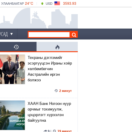
24°C
3593.93
УЛААНБААТАР
USD
|
28°C
ДАРХАН
532.39
CNY
24°C
ЭРДЭНЭТ
4149.01
EUR
УСАД
Техраны дэглэмийг
эсэргүүцсэн Ираны хоёр
хөлбөмбөгчин
Австралийн иргэн
болжээ
2 минут
ХААН Банк Ногоон нуур
орчмыг тохижуулж,
цэцэрлэгт хүрээлэн
байгуулна
9
|
19 минут