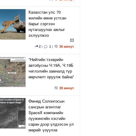
Казахстан улс 70
жилийн өмнө устсан
барыг сэргээн
нутагшуулах ажлыг
эхлүүлжээ
2
|
1
|
36 минут
"Нийтийн тээврийн
автобусны Ч:19А, Ч:19Б
чиглэлийн замналд түр
өөрчлөлт оруулж байна"
39 минут
Өмнөд Солонгосын
сансрын агентлаг
SpaceX компанийн
пуужингийн хэсгийн
саран дээр үлдээсэн ул
мөрийг үзүүлэв