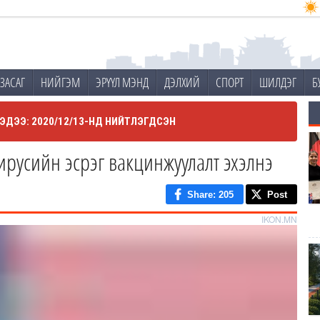
ЗАСАГ
НИЙГЭМ
ЭРҮҮЛ МЭНД
ДЭЛХИЙ
СПОРТ
ШИЛДЭГ
Б
ЭДЭЭ: 2020/12/13-НД НИЙТЛЭГДСЭН
русийн эсрэг вакцинжуулалт эхэлнэ
Share
: 205
Post
IKON.MN