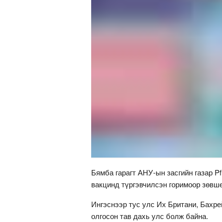
Бямба гарагт АНУ-ын засгийн газар P
вакцинд түргэвчилсэн горимоор зөвш
Ингэснээр тус улс Их Британи, Бахр
олгосон тав дахь улс болж байна.