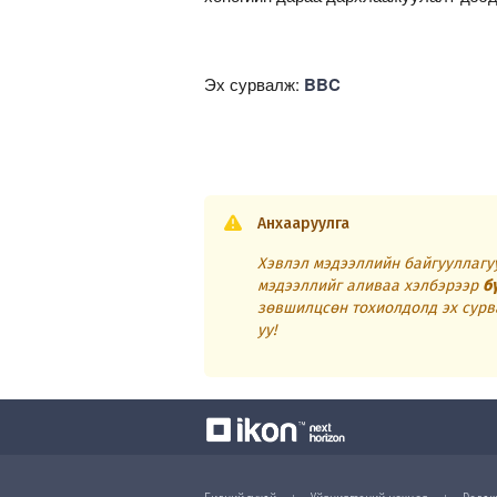
Эх сурвалж:
BBC
Анхааруулга
Хэвлэл мэдээллийн байгууллагуу
мэдээллийг аливаа хэлбэрээр
б
зөвшилцсөн тохиолдолд эх сурв
уу!