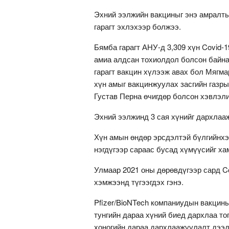
Эхний ээлжийн вакциныг энэ амралт
гарагт эхлэхээр болжээ.
Бямба гарагт АНУ-д 3,309 хүн Covid-1
амиа алдсан тохиолдол болсон байна
гарагт вакцин хүлээж авах бол Мягмар 
хүн амыг вакцинжуулах засгийн газры
Густав Перна өчигдөр болсон хэвлэл
Эхний ээлжинд 3 сая хүнийг дархлаа
Хүн амын өндөр эрсдэлтэй бүлгийнхэ
нэгдүгээр сараас бусад хүмүүсийг х
Улмаар 2021 оны дөрөвдүгээр сард Co
хэмжээнд түгээгдэх гэнэ.
Pfizer/BioNTech компаниудын вакциныг
тунгийн дараа хүний биед дархлаа то
хоногийн дараа дархлаажуулалт дээд