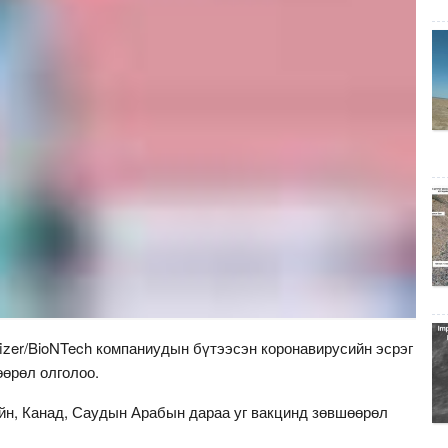
fizer/BioNTech компаниудын бүтээсэн коронавирусийн эсрэг
өөрөл олголоо.
ейн, Канад, Саудын Арабын дараа уг вакцинд зөвшөөрөл