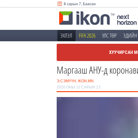
8 сарын 7, Баасан
ЭХЛЭЛ
FIFA 2026
УЛС ТӨР
ЭДИЙН 
ХУУЧИРСАН М
Маргааш АНУ-д коронави
Э.СЭМҮҮН, IKON.MN
2020 ОНЫ 12 САРЫН 13