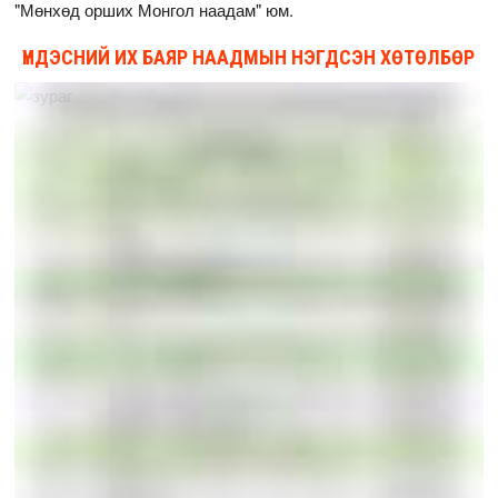
"Мөнхөд орших Монгол наадам" юм.
ҮНДЭСНИЙ ИХ БАЯР НААДМЫН НЭГДСЭН ХӨТӨЛБӨР