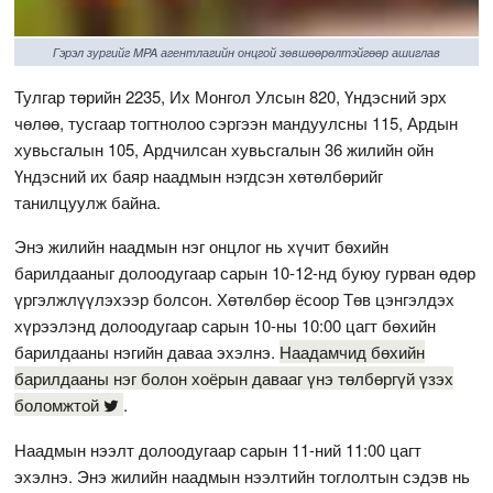
Гэрэл зургийг MPA агентлагийн онцгой зөвшөөрөлтэйгөөр ашиглав
Тулгар төрийн 2235, Их Монгол Улсын 820, Үндэсний эрх
чөлөө, тусгаар тогтнолоо сэргээн мандуулсны 115, Ардын
хувьсгалын 105, Ардчилсан хувьсгалын 36 жилийн ойн
Үндэсний их баяр наадмын нэгдсэн хөтөлбөрийг
танилцуулж байна.
Энэ жилийн наадмын нэг онцлог нь хүчит бөхийн
барилдааныг долоодугаар сарын 10-12-нд буюу гурван өдөр
үргэлжлүүлэхээр болсон. Хөтөлбөр ёсоор Төв цэнгэлдэх
хүрээлэнд долоодугаар сарын 10-ны 10:00 цагт бөхийн
барилдааны нэгийн даваа эхэлнэ.
Наадамчид бөхийн
барилдааны нэг болон хоёрын давааг үнэ төлбөргүй үзэх
боломжтой
.
Наадмын нээлт долоодугаар сарын 11-ний 11:00 цагт
эхэлнэ. Энэ жилийн наадмын нээлтийн тоглолтын сэдэв нь