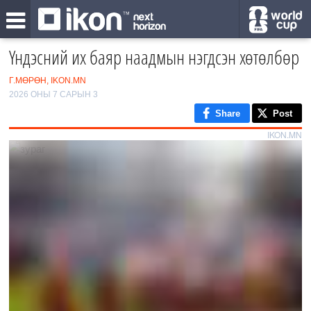
Үндэсний их баяр наадмын нэгдсэн хөтөлбөр
Г.МӨРӨН, IKON.MN
2026 ОНЫ 7 САРЫН 3
Share
Post
IKON.MN