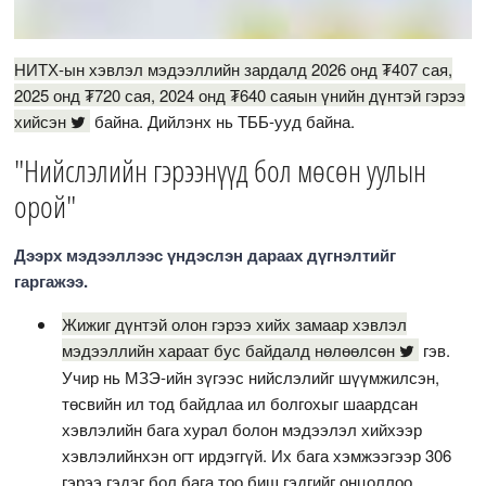
НИТХ-ын хэвлэл мэдээллийн зардалд 2026 онд ₮407 сая,
2025 онд ₮720 сая, 2024 онд ₮640 саяын үнийн дүнтэй гэрээ
хийсэн
байна. Дийлэнх нь ТББ-ууд байна.
"Нийслэлийн гэрээнүүд бол мөсөн уулын
орой"
Дээрх мэдээллээс үндэслэн дараах дүгнэлтийг
гаргажээ.
Жижиг дүнтэй олон гэрээ хийх замаар хэвлэл
мэдээллийн хараат бус байдалд нөлөөлсөн
гэв.
Учир нь МЗЭ-ийн зүгээс нийслэлийг шүүмжилсэн,
төсвийн ил тод байдлаа ил болгохыг шаардсан
хэвлэлийн бага хурал болон мэдээлэл хийхээр
хэвлэлийнхэн огт ирдэггүй. Их бага хэмжээгээр 306
гэрээ гэдэг бол бага тоо биш гэдгийг онцоллоо.