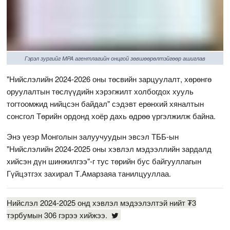
Гэрэл зургийг MPA агентлагийн онцгой зөвшөөрөлтэйгөөр ашиглав
"Нийслэлийн 2024-2026 оны төсвийн зарцуулалт, хөрөнгө
оруулалтын төслүүдийн хэрэгжилт холбогдох хууль
тогтоомжид нийцсэн байдал" сэдэвт ерөнхий хяналтын
сонсгол Төрийн ордонд хоёр дахь өдрөө үргэлжилж байна.
Энэ үеэр Монголын залуучуудын эвсэл ТББ-ын
"Нийслэлийн 2024-2025 оны хэвлэл мэдээллийн зардалд
хийсэн дүн шинжилгээ"-г тус төрийн бус байгууллагын
Гүйцэтгэх захирал Т.Амарзаяа танилцууллаа.
Нийслэл 2024-2025 онд хэвлэл мэдээлэлтэй нийт ₮3
тэрбумын 306 гэрээ хийжээ.