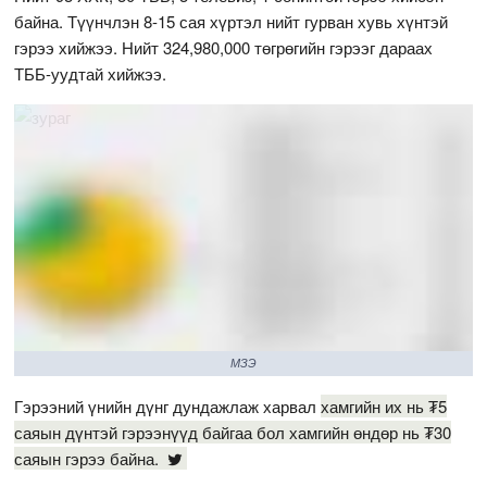
байна. Түүнчлэн 8-15 сая хүртэл нийт гурван хувь хүнтэй
гэрээ хийжээ. Нийт 324,980,000 төгрөгийн гэрээг дараах
ТББ-уудтай хийжээ.
МЗЭ
Гэрээний үнийн дүнг дундажлаж харвал
хамгийн их нь ₮5
саяын дүнтэй гэрээнүүд байгаа бол хамгийн өндөр нь ₮30
саяын гэрээ байна.