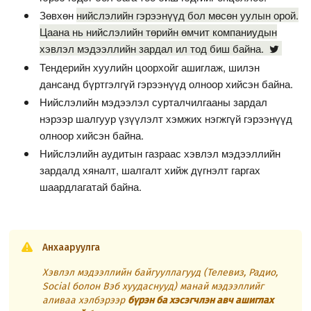
Зөвхөн
нийслэлийн гэрээнүүд бол мөсөн уулын орой.
Цаана нь нийслэлийн төрийн өмчит компаниудын
хэвлэл мэдээллийн зардал ил тод биш байна.
Тендерийн хуулийн цоорхойг ашиглаж, шилэн
дансанд бүртгэлгүй гэрээнүүд олноор хийсэн байна.
Нийслэлийн мэдээлэл сурталчилгааны зардал
нэрээр шалгуур үзүүлэлт хэмжих нэгжгүй гэрээнүүд
олноор хийсэн байна.
Нийслэлийн аудитын газраас хэвлэл мэдээллийн
зардалд хяналт, шалгалт хийж дүгнэлт гаргах
шаардлагатай байна.
Анхааруулга
Хэвлэл мэдээллийн байгууллагууд (Телевиз, Радио,
Social болон Вэб хуудаснууд) манай мэдээллийг
аливаа хэлбэрээр
бүрэн ба хэсэгчлэн авч ашиглах