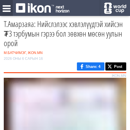
Т.Амарзаяа: Нийслэлээс хэвлэлүүдтэй хийсэн
₮3 тэрбумын гэрээ бол зөвхөн мөсөн уулын
орой
М.БАТЧИМЭГ, IKON.MN
2026 ОНЫ 6 САРЫН 16
Share
: 4
Post
IKON.MN