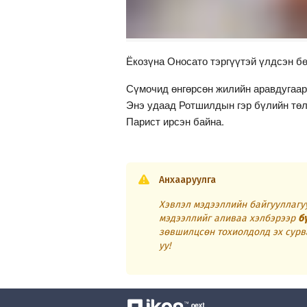
Ёкозүна Оносато тэргүүтэй үлдсэн б
Сүмочид өнгөрсөн жилийн аравдугаар
Энэ удаад Ротшилдын гэр бүлийн төл
Парист ирсэн байна.
Анхааруулга
Хэвлэл мэдээллийн байгууллагуу
мэдээллийг аливаа хэлбэрээр
б
зөвшилцсөн тохиолдолд эх сурв
уу!