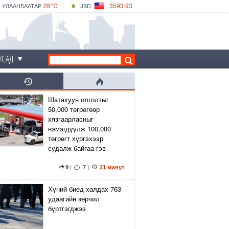
28°C
3593.93
УЛААНБААТАР
USD
|
33°C
ДАРХАН
532.39
CNY
29°C
ЭРДЭНЭТ
4149.01
EUR
УСАД
Шатахуун олголтыг
50,000 төгрөгөөр
хязгаарласныг
нэмэгдүүлж 100,000
төгрөгт хүргэхээр
судалж байгаа гэв
9
|
7
|
21 минут
Хүний биед халдах 763
удаагийн зөрчил
бүртгэгджээ