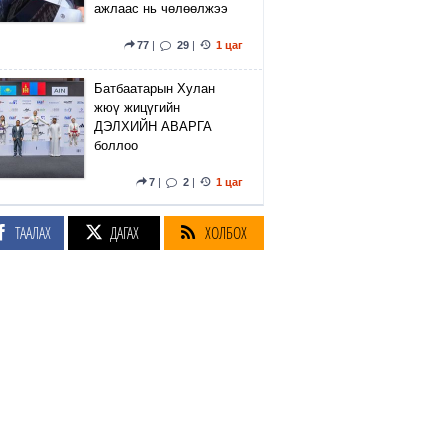
ажлаас нь чөлөөлжээ
77
|
29
|
1 цаг
Батбаатарын Хулан
жюү жицүгийн
ДЭЛХИЙН АВАРГА
боллоо
7
|
2
|
1 цаг
Өмнөд Солонгосын
ТААЛАХ
ДАГАХ
ХОЛБОХ
хөлбөмбөгийн холбоо
гадаадын шүүгч нарыг
бэлгийн зугаа цэнгээний
үйлчилгээгээр хангадаг
байжээ
2
|
10
|
2 цаг
Ховд аймгийн Буянт
сумын нутагт сураггүй
алга болсон 10 настай