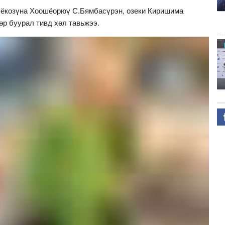
 ёкозүна Хоошёорюү С.Бямбасүрэн, озеки Киришима
өр буурал тивд хөл тавьжээ.