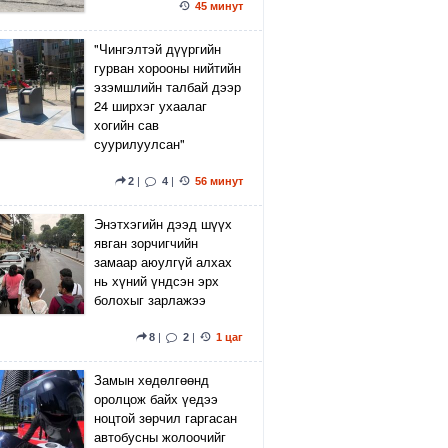
45 минут
"Чингэлтэй дүүргийн
гурван хорооны нийтийн
эзэмшлийн талбай дээр
24 ширхэг ухаалаг
хогийн сав
суурилуулсан"
2
|
4
|
56 минут
Энэтхэгийн дээд шүүх
явган зорчигчийн
замаар аюулгүй алхах
нь хүний үндсэн эрх
болохыг зарлажээ
8
|
2
|
1 цаг
Замын хөдөлгөөнд
оролцож байх үедээ
ноцтой зөрчил гаргасан
автобусны жолоочийг