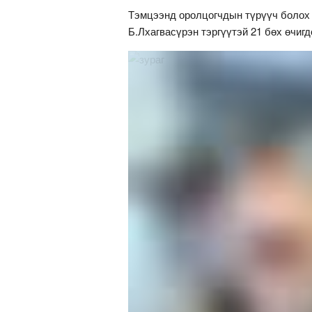
Тэмцээнд оролцогчдын түрүүч болох
Б.Лхагвасүрэн тэргүүтэй 21 бөх өчигд