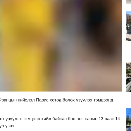
Францын нийслэл Парис хотод болох үзүүлэх тэмцээнд
ст үзүүлэх тэмцээн хийж байсан бол энэ сарын 13-наас 14-
үч үзнэ.