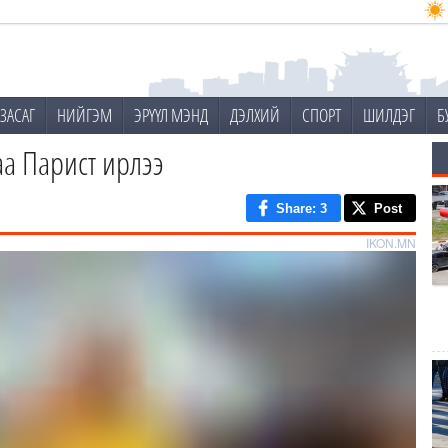
ЗАСАГ
НИЙГЭМ
ЭРҮҮЛ МЭНД
ДЭЛХИЙ
СПОРТ
ШИЛДЭГ
Б
а Парист ирлээ
Share
: 3
Post
IKON.MN