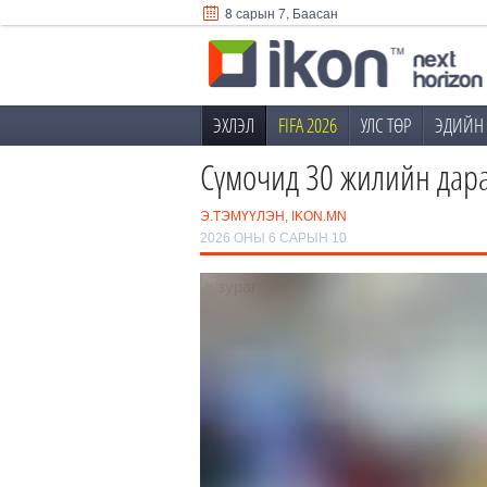
8 сарын 7, Баасан
ЭХЛЭЛ
FIFA 2026
УЛС ТӨР
ЭДИЙН 
Сүмочид 30 жилийн дара
Э.ТЭМҮҮЛЭН, IKON.MN
2026 ОНЫ 6 САРЫН 10