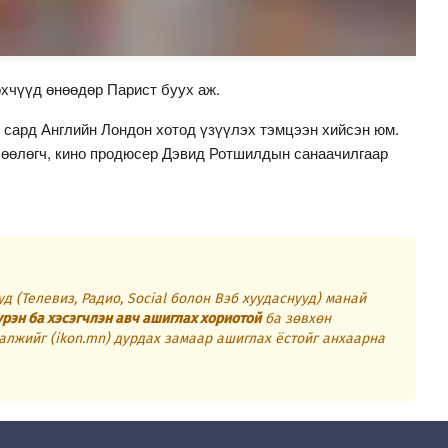
өхчүүд өнөөдөр Парист буух аж.
 сард Английн Лондон хотод үзүүлэх тэмцээн хийсэн юм.
өөлөгч, кино продюсер Дэвид Ротшилдын санаачилгаар
д (Телевиз, Радио, Social болон Вэб хуудаснууд) манай
үрэн ба хэсэгчлэн авч ашиглах хориотой
ба зөвхөн
алжийг (ikon.mn) дурдах замаар ашиглах ёстойг анхаарна