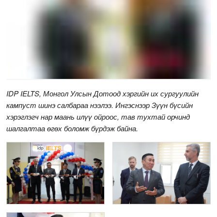
IDP IELTS, Монгол Улсын Дотоод хэргийн их сургуулийн
кампуст шинэ салбараа нээлээ. Ингэснээр Зүүн бүсийн
хэрэглэгч нар маань илүү ойроос, тав тухтай орчинд
шалгалтаа өгөх боломж бүрдэж байна.