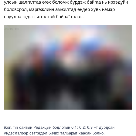
улсын шалгалтаа өгөх боломж бүрдэж байгаа нь ирээдүйн
боловсрол, мэргэжлийн амжилтад өндөр хувь нэмэр
оруулна гэдэгт итгэлтэй байна” гэлээ.
ikon.mn сайтын Редакцын бодлогын 6.1; 6.2; 6.3 –т дурдсан
үндэслэлээр сэтгэгдэл бичих талбарыг хаасан болно.