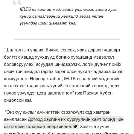
IELTS нь хэлний мэдлэгийг үнэлэхээс гадна хувь
хүний сэтгэлгээний хөгжилд эерэг нөлөө
үзүүлдэг цогц шалгалт юм.
“Шалгалтын унших, бичих, сонсох, ярих дөрвөн чадварт
бэлтгэх явцад хүүхдүүд богино хугацаанд мэдээлэл
боловсруулах, асуудал шийдвэрлэх, логик дүгнэлт хийх,
оновчтой шийдэл гаргах зэрэг олон чухал чадвараа зэрэг
хөгжүүлдэг. Өөрөөр хэлбэл, IELTS нь хэлний мэдлэгийг
үнэлэхээс гадна хувь хүний сэтгэлгээний хөгжилд эерэг
нөлөө үзүүлдэг цогц шалгалт юм” гэж Паскал Хубен
онцолсон юм.
“Энэхүү ажлыг амжилттай хэрэгжүүлэхэд хамтран
ажилласан
Дотоод хэргийн их сургуулийн хамт олонд чин
сэтгэлийн талархал илэрхийлье.
Хамтын хүчин
чармайлтын үр дүнд бид хэрэглэгчдэдээ улам ойртож, олон