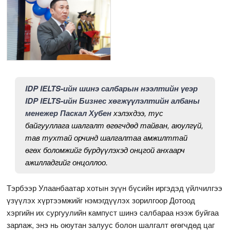
IDP IELTS-ийн шинэ салбарын нээлтийн үеэр
IDP IELTS-ийн Бизнес хөгжүүлэлтийн албаны
менежер Паскал Хубен
хэлэхдээ, тус
байгууллага шалгалт өгөгчдөд тайван, аюулгүй,
тав тухтай орчинд шалгалтаа амжилттай
өгөх боломжийг бүрдүүлэхэд онцгой анхаарч
ажилладгийг онцоллоо.
Тэрбээр Улаанбаатар хотын зүүн бүсийн иргэдэд үйлчилгээ
үзүүлэх хүртээмжийг нэмэгдүүлэх зорилгоор Дотоод
хэргийн их сургуулийн кампуст шинэ салбараа нээж буйгаа
зарлаж, энэ нь оюутан залуус болон шалгалт өгөгчдөд цаг