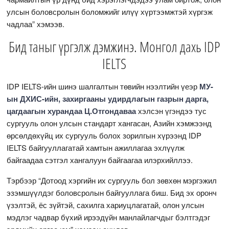
улсын боловсролын боломжийг илүү хүртээмжтэй хүргэж
чадлаа” хэмээв.
Бид таныг үргэлж дэмжинэ. Монгол дахь IDP
IELTS
IDP IELTS-ийн шинэ шалгалтын төвийн нээлтийн үеэр
МУ-
ын ДХИС-ийн, захиргааны удирдлагын газрын дарга,
цагдаагын хурандаа Ц.Отгондаваа
хэлсэн үгэндээ тус
сургууль олон улсын стандарт хангасан, Азийн хэмжээнд
өрсөлдөхүйц их сургууль болох зорилгын хүрээнд IDP
IELTS байгууллагатай хамтын ажиллагаа эхлүүлж
байгаадаа сэтгэл хангалуун байгаагаа илэрхийллээ.
Тэрбээр “Дотоод хэргийн их сургууль бол зөвхөн мэргэжил
эзэмшүүлдэг боловсролын байгууллага биш. Бид эх оронч
үзэлтэй, ёс зүйтэй, сахилга хариуцлагатай, олон улсын
мэдлэг чадвар бүхий ирээдүйн манлайлагчдыг бэлтгэдэг