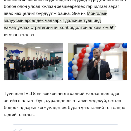
болон олон улсад хүлээн зөвшөөрөгдөх гэрчилгээг зэрэг
авах нөхцөлийг бүрдүүлж байна. Энэ нь
Монголын
залуусын өрсөлдөх чадварыг дэлхийн түвшинд
нэмэгдүүлэх стратегийн ач холбогдолтой алхам юм
”
хэмээн хэллээ.
Түүнчлэн IELTS нь зөвхөн англи хэлний мэдлэг шалгадаг
энгийн шалгалт бус, суралцагчдын танин мэдэхүй, сэтгэн
бодох чадварыг хөгжүүлдэг иж бүрэн үнэлгээний тогтолцоо
гэдгийг онцлов.