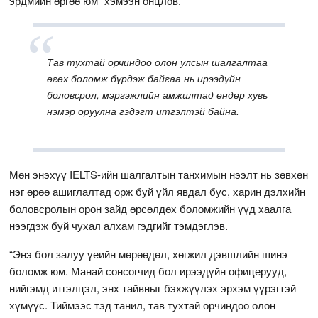
эрдмийн өргөө юм” хэмээн онцлов.
Тав тухтай орчиндоо олон улсын шалгалтаа
өгөх боломж бүрдэж байгаа нь ирээдүйн
боловсрол, мэргэжлийн амжилтад өндөр хувь
нэмэр оруулна гэдэгт итгэлтэй байна.
Мөн энэхүү IELTS-ийн шалгалтын танхимын нээлт нь зөвхөн
нэг өрөө ашиглалтад орж буй үйл явдал бус, харин дэлхийн
боловсролын орон зайд өрсөлдөх боломжийн үүд хаалга
нээгдэж буй чухал алхам гэдгийг тэмдэглэв.
“Энэ бол залуу үеийн мөрөөдөл, хөгжил дэвшлийн шинэ
боломж юм. Манай сонсогчид бол ирээдүйн офицерууд,
нийгэмд итгэлцэл, энх тайвныг бэхжүүлэх эрхэм үүрэгтэй
хүмүүс. Тиймээс тэд танил, тав тухтай орчиндоо олон