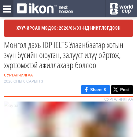
ХУУЧИРСАН МЭДЭЭ: 2026/06/03-НД НИЙТЛЭГДСЭН
Монгол дахь IDP IELTS Улаанбаатар хотын
зүүн бүсийн оюутан, залууст илүү ойртож,
хүртээмжтэй ажиллахаар боллоо
СУРТАЛЧИЛГАА
2026 ОНЫ 6 САРЫН 3
Share
: 8
Post
СУРТАЛЧИЛГАА