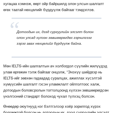
хугацаа хэмнэж, өөрт ойр байршилд олон улсын шалгалт
өгөх таатай нөхцөлийг бүрдүүлж байгааг тэмдэглэв.
Дотоодын их, дээд сургуулийн элсэлт болон
олон улсад хүлээн зөвшөөрөгдөх гэрчилгээг
зэрэг авах нөхцөлийг бүрдүүлж байна.
Мөн IELTS-ийн шалгалтын ач холбогдол сүүлийн жилүүдэд
улам өргөжин тэлж байгааг онцолж, “Энэхүү шийдвэр нь
IELTS-ийг зөвхөн гадаадад суралцах, ажиллах хүсэлтэй
хүмүүсийн шалгалт гэсэн уламжлалт ойлголтоос халж,
дотоодын боловсролын тогтолцоонд хүлээн зөвшөөрөгдсөн
үнэлгээний стандарт болоход чухал түлхэц болсон.
Өнөөдөр оюутнууд нэг бэлтгэлээр хоёр зорилгод хүрэх
боломжтой болсон нь дотоодын их, дээд сургуулийн элсэлт