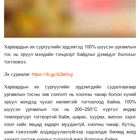
Харвардын их сургуулийн эрдэмтэд 100% шүүсэн ургамлын
тос нь эрүүл мэндийн тэнцвэрт байдлыг дэмждэг болохыг
тогтоожээ.
Эх сурвалж:
https://rb.gy/b2whvg
Харвардын их сургуулийн эрдэмтдийн судалгаагаар
ургамлын тосны зөв сонголт нь хоолны чанар болон хүний
эрүүл мэндэд чухал нөлөөтэйг тогтоогоод байна. 100%
шүүсэн ургамлын тос нь 200–250°C хүртэл өндөр
температурт тогтвортой байж, шарах, хуурах, жигнэх зэрэг
хоол хийх явцад задарч муудахгүй, хоолны чанар, бүтэц,
шим тэжээлийг алдагдуулахгүйгээр хадгалдаг бөгөөд жигд
халалт үүсгэж хоолыг түлэхгүй жигд болгодог байна.