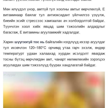
Мөн илүүдэл үнэр, амтгүй тул хоолны амтыг өөрчлөхгүй, Е
витаминаар баялаг тул антиоксидант үйлчилгээ үзүүлж,
биеийн эсийг стрессээс хамгаалах ач холбогдолтой байдаг.
Түүнчлэн хоол хийх явцад шим тэжээлийн алдагдлыг
багасгаж, Е витамины агууламжийг хадгалдаг.
Харин
шүүгээгүй тос нь
байгалийн нэгдлүүд ихээр агуулдаг
тул ихэвчлэн 120–180°C орчимд утаа гарч эхэлж, өндөр
температурт удаан халаахад хурдан исэлдэлт явагдаж
тосны бүтэц өөрчлөгдөн амт, чанарт нөлөөлөхийн зэрэгцээ
агуулагдах шим тэжээлүүд буурах хандлагатай байдаг.