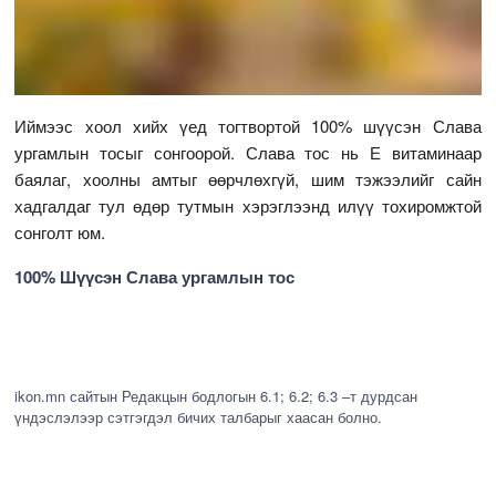
Иймээс хоол хийх үед тогтвортой 100% шүүсэн Слава
ургамлын тосыг сонгоорой. Слава тос нь Е витаминаар
баялаг, хоолны амтыг өөрчлөхгүй, шим тэжээлийг сайн
хадгалдаг тул өдөр тутмын хэрэглээнд илүү тохиромжтой
сонголт юм.
100% Шүүсэн Слава ургамлын тос
ikon.mn сайтын Редакцын бодлогын 6.1; 6.2; 6.3 –т дурдсан
үндэслэлээр сэтгэгдэл бичих талбарыг хаасан болно.