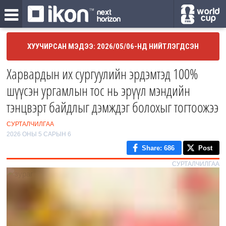
ХУУЧИРСАН МЭДЭЭ: 2026/05/06-НД НИЙТЛЭГДСЭН
Харвардын их сургуулийн эрдэмтэд 100%
шүүсэн ургамлын тос нь эрүүл мэндийн
тэнцвэрт байдлыг дэмждэг болохыг тогтоожээ
СУРТАЛЧИЛГАА
2026 ОНЫ 5 САРЫН 6
Share
: 686
Post
СУРТАЛЧИЛГАА