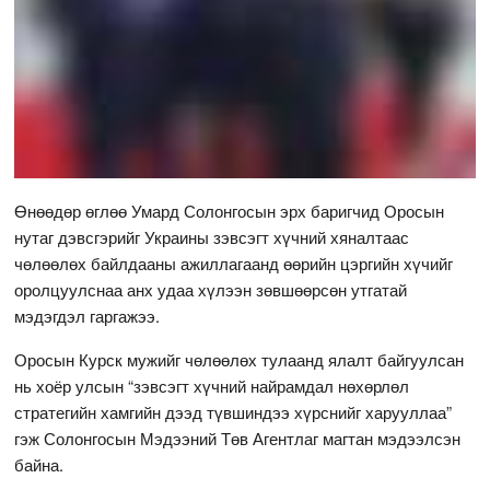
Өнөөдөр өглөө Умард Солонгосын эрх баригчид Оросын
нутаг дэвсгэрийг Украины зэвсэгт хүчний хяналтаас
чөлөөлөх байлдааны ажиллагаанд өөрийн цэргийн хүчийг
оролцуулснаа анх удаа хүлээн зөвшөөрсөн утгатай
мэдэгдэл гаргажээ.
Оросын Курск мужийг чөлөөлөх тулаанд ялалт байгуулсан
нь хоёр улсын “зэвсэгт хүчний найрамдал нөхөрлөл
стратегийн хамгийн дээд түвшиндээ хүрснийг харууллаа”
гэж Солонгосын Мэдээний Төв Агентлаг магтан мэдээлсэн
байна.