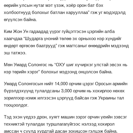
өөрийн улсын нутаг мэт үзэж, хоёр орон бат бэх
холбоотнууд болохыг батлан харууллаа” гэж уг мэдэгдэлд
өгүүлсэн байна.
Ким Жон Ун гадаадад үүрэг гүйцэтгэсэн цэргийн алба
хаагчдаа “Шударга үнэний төлөө эх орныхоо нэр хүндийг
өндөрт өргөсөн баатрууд” гэж магтсаныг өнөөдрийн мэдээнд
эш татжээ.
Мөн Умард Солонгос нь “ОХУ шиг хүчирхэг улстай эвсэх нь
нэр төрийн хэрэг” болохыг мэдээнд онцолсон байна.
Умард Солонгосын нийт 14,000 орчим цэрэг Оросын армийн
бүрэлдэхүүнд тулалдсаны 3,000 орчим нь хохирлоо нөхөх
зорилгоор нэмж илгээсэн цэргүүд байсан гэж Украины тал
тооцоолдог.
Тэд эхэн үедээ дрон, хуягт машин зэрэг орчин үеийн зэвсэг
техниктэй тулалдах туршлагагүйгээс нэлээд хохирол
амссан ч сүүлд хурдтай дасан зохицсон гэлцэж байна.