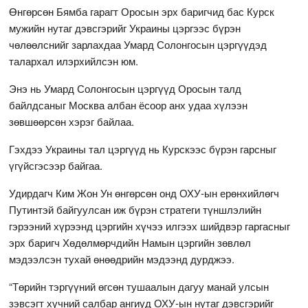
Өнгөрсөн Бямба гарагт Оросын эрх баригчид бас Курск
мужийн нутаг дэвсгэрийг Украины цэргээс бүрэн
чөлөөлснийг зарлахдаа Умард Солонгосын цэргүүдэд
талархал илэрхийлсэн юм.
Энэ нь Умард Солонгосын цэргүүд Оросын талд
байлдсаныг Москва албан ёсоор анх удаа хүлээн
зөвшөөрсөн хэрэг байлаа.
Гэхдээ Украины тал цэргүүд нь Курскээс бүрэн гарсныг
үгүйсгэсээр байгаа.
Удирдагч Ким Жон Ун өнгөрсөн онд ОХУ-ын ерөнхийлөгч
Путинтэй байгуулсан иж бүрэн стратеги түншлэлийн
гэрээний хүрээнд цэргийн хүчээ илгээх шийдвэр гаргасныг
эрх баригч Хөдөлмөрчдийн Намын цэргийн зөвлөл
мэдээлсэн тухай өнөөдрийн мэдээнд дурджээ.
“Төрийн тэргүүний өгсөн тушаалын дагуу манай улсын
зэвсэгт хүчний салбар ангиуд ОХУ-ын нутаг дэвсгэрийг