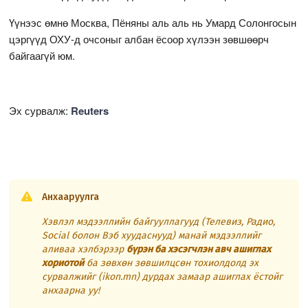
Үүнээс өмнө Москва, Пёняны аль аль нь Умард Солонгосын
цэргүүд ОХУ-д очсоныг албан ёсоор хүлээн зөвшөөрч
байгаагүй юм.
Эх сурвалж:
Reuters
Анхааруулга
Хэвлэл мэдээллийн байгууллагууд (Телевиз, Радио,
Social болон Вэб хуудаснууд) манай мэдээллийг
аливаа хэлбэрээр
бүрэн ба хэсэгчлэн авч ашиглах
хориотой
ба зөвхөн зөвшилцсөн тохиолдолд эх
сурвалжийг (ikon.mn) дурдах замаар ашиглах ёстойг
анхаарна уу!