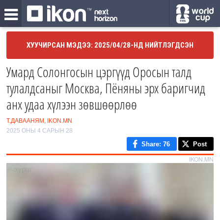
ХУУЧИРСАН МЭДЭЭ: 2025/04/28-НД НИЙТЛЭГДСЭН
Умард Солонгосын цэргүүд Оросын талд
тулалдсаныг Москва, Пёняны эрх баригчид
анх удаа хүлээн зөвшөөрлөө
Т.ДАВААНЯМ, IKON.MN
2025 ОНЫ 4 САРЫН 28
Share
: 76
Post
IKON.MN