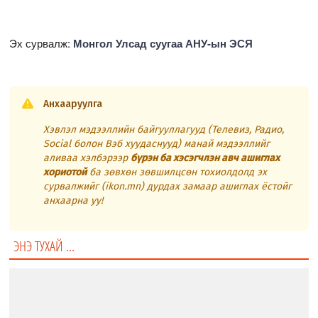
Эх сурвалж:
Монгол Улсад суугаа АНУ-ын ЭСЯ
Анхааруулга
Хэвлэл мэдээллийн байгууллагууд (Телевиз, Радио,
Social болон Вэб хуудаснууд) манай мэдээллийг
аливаа хэлбэрээр
бүрэн ба хэсэгчлэн авч ашиглах
хориотой
ба зөвхөн зөвшилцсөн тохиолдолд эх
сурвалжийг (ikon.mn) дурдах замаар ашиглах ёстойг
анхаарна уу!
ЭНЭ ТУХАЙ ...