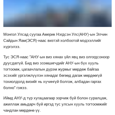
Монгол Улсад суугаа Америк Нэгдсэн Улс(АНУ)-ын Элчин
Сайдын Яам(ЭСЯ)-наас визтэй холбоотой мэдээллийг
хүргэлээ.
Тус ЭСЯ-наас "АНУ-ын виз хянах үйл явц виз олгогдсоноор
дуусдаггүй. Бид виз эзэмшигчдийг АНУ-ын бүх хууль
тогтоомж, цагаачлалын дүрэм журмыг мөрдөж байгаа
эсэхийг үргэлжлүүлэн хянадаг бөгөөд дагаж мөрдөөгүй
тохиолдолд визийг нь хүчингүй болгож, албадан гаргах
болно" гэжээ.
Иймд АНУ-д түр хугацаагаар зорчиж буй болон суралцаж,
ажиллаж амьдарч буй иргэд тус улсын хууль тогтоомжийг
чандлан мөрдөнө үү.