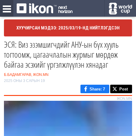
ХУУЧИРСАН МЭДЭЭ: 2025/03/19-НД НИЙТЛЭГДСЭН
ЭСЯ: Виз эзэмшигчдийг АНУ-ын бүх хууль
тогтоомж, цагаачлалын журмыг мөрдөж
байгаа эсэхийг үргэлжлүүлэн хянадаг
Б.БАДАМГАРАВ, IKON.MN
2025 ОНЫ 3 САРЫН 19
Share
: 7
Post
IKON.MN