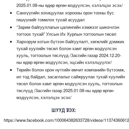
2025.01.08-ны өдөр өргөн мэдүүлсэн, хэлэлцэх эсэх/
Санхүүгийн зохицуулах хорооны орон тооны бус
гишүүнийг томилох тухай асуудал
“Зарим байгууллагын цалингийн хэмжээг шинэчлэн
тогтоох тухай” Улсын Их Хурлын тогтоолын төсөл
Хархорум хотын бүтээн байгуулалт, хөгжлийг дэмжих
тухай хуулийн төсөл болон хамт өргөн мэдүүлсэн
хууль, тогтоолын төслүүд /Засгийн газар 2024.12.20-
ны өдөр өргөн мэдүүлсэн, эцсийн хэлэлцүүлэг/
Төрийн болон орон нутгийн өмчит компанийн бүтээмж,
ил тод байдал, засаглалыг сайжруулах тухай хуулийн
төсөл болон хамт өргөн мэдүүлсэн хууль, тогтоолын
төслүүд /Засгийн газар 2025.01.08-ны өдөр өргөн
мэдүүлсэн, хэлэлцэх эсэх/
ШУУД ҮЗЭХ:
https://www.facebook.com/100064382633728/videos/1137436061