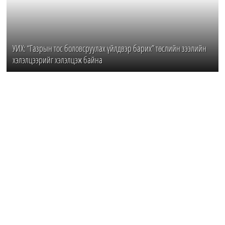
УИХ: “Газрын тос боловсруулах үйлдвэр барих” төслийн зээлийн
хэлэлцээрийг хэлэлцэж байна