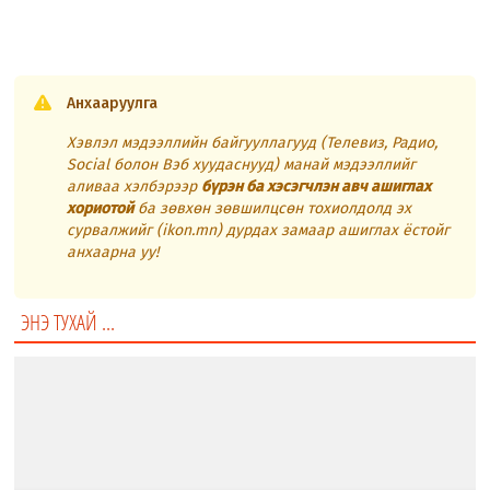
Анхааруулга
Хэвлэл мэдээллийн байгууллагууд (Телевиз, Радио,
Social болон Вэб хуудаснууд) манай мэдээллийг
аливаа хэлбэрээр
бүрэн ба хэсэгчлэн авч ашиглах
хориотой
ба зөвхөн зөвшилцсөн тохиолдолд эх
сурвалжийг (ikon.mn) дурдах замаар ашиглах ёстойг
анхаарна уу!
ЭНЭ ТУХАЙ ...