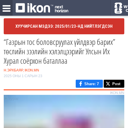
ХУУЧИРСАН МЭДЭЭ: 2025/01/23-НД НИЙТЛЭГДСЭН
“Газрын тос боловсруулах үйлдвэр барих”
төслийн зээлийн хэлэлцээрийг Улсын Их
Хурал соёрхон баталлаа
Н.ЭРХБАЯР, IKON.MN
2025 ОНЫ 1 САРЫН 23
Share
: 7
Post
IKON.MN