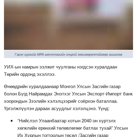
Гэрэл зургийг MPA агентлагийн онцгой зөвшөөрөлтэйгөөр ашиглав
УИХ-ын намрын ээлжит чуулганы нэгдсэн хуралдаан
Төрийн ордонд эхэллээ.
Өнөөдрийн хуралдаанаар Монгол Улсын Засгийн газар
болон Бүгд Найрамдах Энэтхэг Улсын Экспорт-Импорт банк
хоорондын Зээлийн хэлэлцээрийг соёрхон баталлаа.
Үргэлжлүүлэн дараах асуудлыг хэлэлцэнэ. Үүнд:
“Нийслэл Улаанбаатар хотын 2040 он хүртэлх
хөгжлийн ерөнхий төлөвлөгөөг батлах тухай” Улсын
Их Хурлын тогтоолын төсөл /Засгийн газар