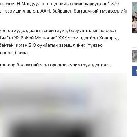
р орлогч Н.Мандуул хэлээд нийслэлийн хариуцдаг 1,870
ыг эзэмшигч иргэн, ААН, байршил, багтаамжийн мэдээллийг
мбөгөр худалдааны төвийн зүүн, баруун талын зогсоол
"Би Эл Жэй Жэй Монголиа" ХХК эзэмшдэг бол Хангарьд
байтай, иргэн Б.Оюунбатын эзэмшлийнх. Үүнээс
соол ч байна.
өгрөгөөр бодож нийслэл орлогоо хуримтлуулдаг гэнэ.