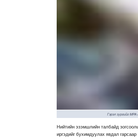
Гэрэл зургийг MPA
Нийтийн эзэмшлийн талбайд зогсоолы
иргэдийг бухимдуулах явдал гарсаар 