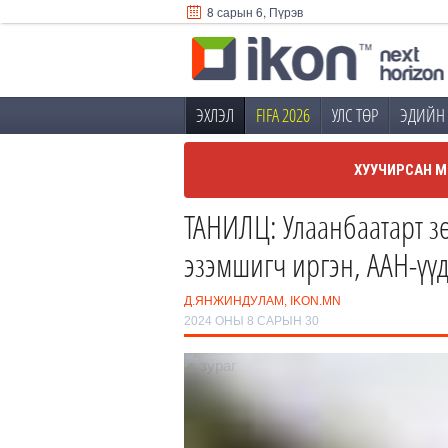
8 сарын 6, Пүрэв
ЭХЛЭЛ
FIFA 2026
УЛС ТӨР
ЭДИЙН 
ХУУЧИРСАН М
ТАНИЛЦ: Улаанбаатарт з
эзэмшигч иргэн, ААН-үү
Д.ЯНЖИНДУЛАМ, IKON.MN
2024 ОНЫ 8 САРЫН 30