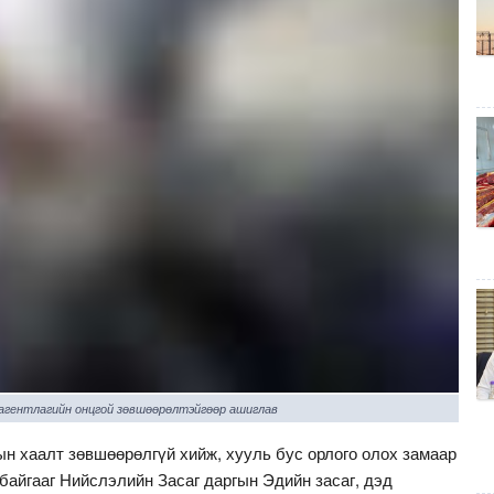
 агентлагийн онцгой зөвшөөрөлтэйгөөр ашиглав
н хаалт зөвшөөрөлгүй хийж, хууль бус орлого олох замаар
байгааг Нийслэлийн Засаг даргын Эдийн засаг, дэд