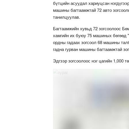
бүтцийн асуудал хариуцсан нэгдүгээ
машины багтаамжтай 72 авто зогсоол
танилцуулав.
Багтаамжийн хувьд 72 зогсоолоос Бө
хамгийн их буюу 75 машиных бөгөөд 
ордны гадаах зогсоол 68 машины тал
гадна гурван машины багтаамжтай зог
Эдгээр зогсоолоос нэг цагийн 1,000 т