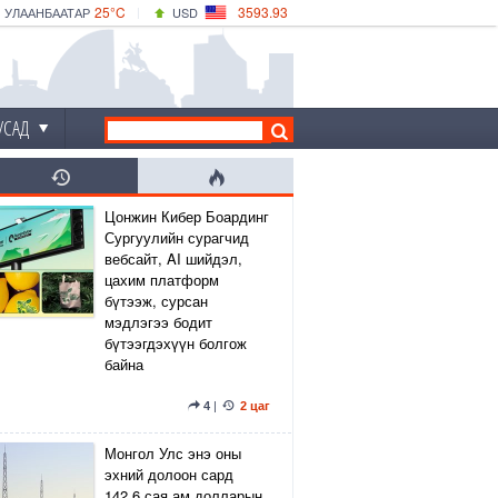
25°C
3593.93
УЛААНБААТАР
USD
|
27°C
ДАРХАН
532.39
CNY
24°C
ЭРДЭНЭТ
4149.01
EUR
УСАД
Цонжин Кибер Боардинг
Сургуулийн сурагчид
вебсайт, AI шийдэл,
цахим платформ
бүтээж, сурсан
мэдлэгээ бодит
бүтээгдэхүүн болгож
байна
4
|
2 цаг
Монгол Улс энэ оны
эхний долоон сард
142.6 сая ам.долларын