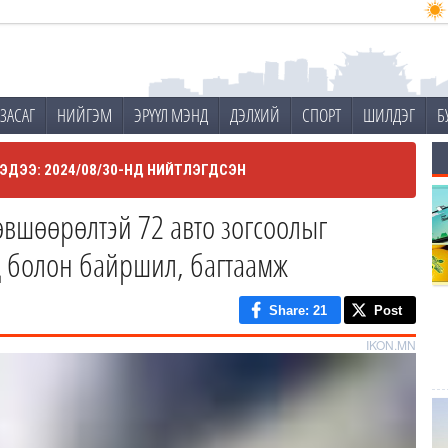
ЗАСАГ
НИЙГЭМ
ЭРҮҮЛ МЭНД
ДЭЛХИЙ
СПОРТ
ШИЛДЭГ
Б
ЭДЭЭ: 2024/08/30-НД НИЙТЛЭГДСЭН
өвшөөрөлтэй 72 авто зогсоолыг
д болон байршил, багтаамж
Share
: 21
Post
IKON.MN