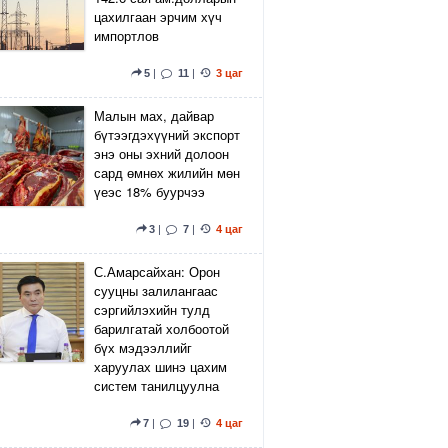
цахилгаан эрчим хүч
импортлов
5
|
11
|
3 цаг
Малын мах, дайвар
бүтээгдэхүүний экспорт
энэ оны эхний долоон
сард өмнөх жилийн мөн
үеэс 18% буурчээ
3
|
7
|
4 цаг
С.Амарсайхан: Орон
сууцны залилангаас
сэргийлэхийн тулд
барилгатай холбоотой
бүх мэдээллийг
харуулах шинэ цахим
систем танилцуулна
7
|
19
|
4 цаг