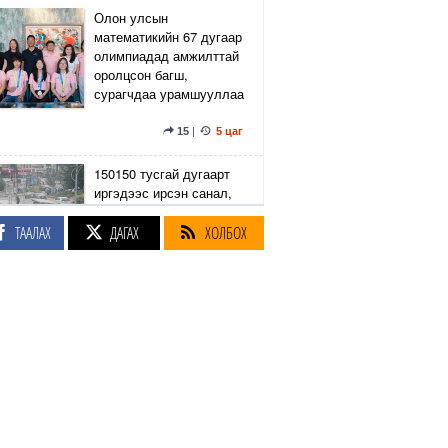
Олон улсын
математикийн 67 дугаар
олимпиадад амжилттай
оролцсон багш,
сурагчдаа урамшууллаа
15
|
5 цаг
150150 тусгай дугаарт
иргэдээс ирсэн санал,
гомдлыг нийслэлийн
эрх бүхий 23 албан
ТААЛАХ
ДАГАХ
ХОЛБОХ
тушаалтан хэрхэн
шийдвэрлэснийг
хянадаг болно
8
|
5 цаг
З.Төмөртөмөө: Хэн
нэгний харилцаа
хандлага, үл тоосон
байдлаас болж өргөдөл
нэмэгдэж байна