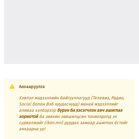
Анхааруулга
Хэвлэл мэдээллийн байгууллагууд (Телевиз, Радио,
Social болон Вэб хуудаснууд) манай мэдээллийг
аливаа хэлбэрээр
бүрэн ба хэсэгчлэн авч ашиглах
хориотой
ба зөвхөн зөвшилцсөн тохиолдолд эх
сурвалжийг (ikon.mn) дурдах замаар ашиглах ёстойг
анхаарна уу!