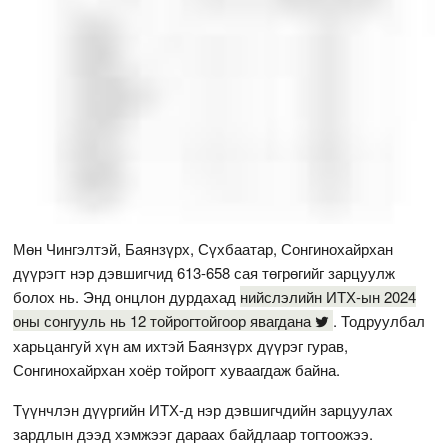
Мөн Чингэлтэй, Баянзүрх, Сүхбаатар, Сонгинохайрхан
дүүрэгт нэр дэвшигчид 613-658 сая төгрөгийг зарцуулж
болох нь. Энд онцлон дурдахад
нийслэлийн ИТХ-ын 2024
оны сонгууль нь 12 тойрогтойгоор явагдана
. Тодруулбал
харьцангуй хүн ам ихтэй Баянзүрх дүүрэг гурав,
Сонгинохайрхан хоёр тойрогт хуваагдаж байна.
Түүнчлэн дүүргийн ИТХ-д нэр дэвшигчдийн зарцуулах
зардлын дээд хэмжээг дараах байдлаар тогтоожээ.