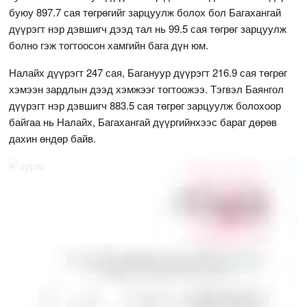
буюу 897.7 сая төгрөгийг зарцуулж болох бол Багахангай
дүүрэгт нэр дэвшигч дээд тал нь 99.5 сая төгрөг зарцуулж
болно гэж тогтоосон хамгийн бага дүн юм.
Налайх дүүрэгт 247 сая, Багануур дүүрэгт 216.9 сая төгрөг
хэмээн зардлын дээд хэмжээг тогтоожээ. Тэгвэл Баянгол
дүүрэгт нэр дэвшигч 883.5 сая төгрөг зарцуулж болохоор
байгаа нь Налайх, Багахангай дүүргийнхээс бараг дөрөв
дахин өндөр байв.