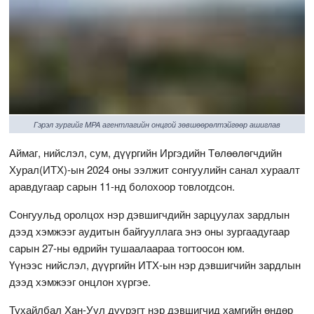
Гэрэл зургийг MPA агентлагийн онцгой зөвшөөрөлтэйгөөр ашиглав
Аймаг, нийслэл, сум, дүүргийн Иргэдийн Төлөөлөгчдийн
Хурал(ИТХ)-ын 2024 оны ээлжит сонгуулийн санал хураалт
аравдугаар сарын 11-нд болохоор товлогдсон.
Сонгуульд оролцох нэр дэвшигчдийн зарцуулах зардлын
дээд хэмжээг аудитын байгууллага энэ оны зургаадугаар
сарын 27-ны өдрийн тушаалаараа тогтоосон юм.
Үүнээс нийслэл, дүүргийн ИТХ-ын нэр дэвшигчийн зардлын
дээд хэмжээг онцлон хүргэе.
Тухайлбал Хан-Уул дүүрэгт нэр дэвшигчид хамгийн өндөр