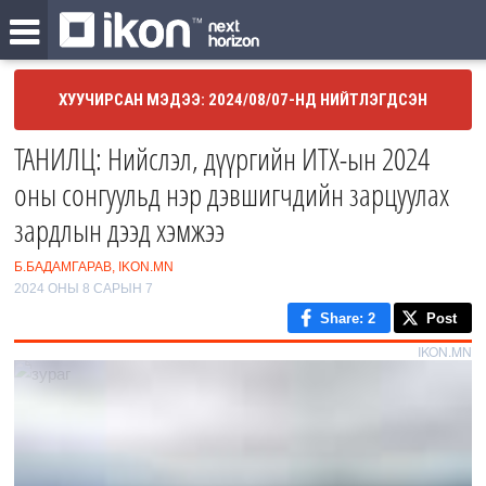
ХУУЧИРСАН МЭДЭЭ: 2024/08/07-НД НИЙТЛЭГДСЭН
ТАНИЛЦ: Нийслэл, дүүргийн ИТХ-ын 2024
оны сонгуульд нэр дэвшигчдийн зарцуулах
зардлын дээд хэмжээ
Б.БАДАМГАРАВ, IKON.MN
2024 ОНЫ 8 САРЫН 7
Share
: 2
Post
IKON.MN