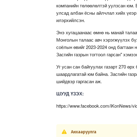
компанийн төлөөлөлтэй уулзсан юм. 
улсад албан ёсны айлчлал хийх үеэр 
илэрхийлсэн.
Энэ хугацаанаас өмнө нь манай талаа
Монголын талаас авч хэрэгжүүлэх бүх
соёлын өвийг 2023-2024 онд багтаан 
Засгийн газрын тогтоол гарсан" хэмээ
Уг усан сан байгуулах газарт 270 өрх
шаардлагатай юм байна. Засгийн газра
шийдвэр гаргасан аж.
ШУУД ҮЗЭХ:
https://www.facebook.com/iKonNews/v
Анхааруулга