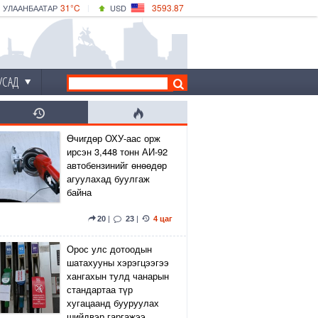
31°C
3593.87
УЛААНБААТАР
USD
|
33°C
ДАРХАН
532.66
CNY
30°C
ЭРДЭНЭТ
4141.04
EUR
УСАД
Өчигдөр ОХУ-аас орж
ирсэн 3,448 тонн АИ-92
автобензинийг өнөөдөр
агуулахад буулгаж
байна
20
|
23
|
4 цаг
Орос улс дотоодын
шатахууны хэрэгцээгээ
хангахын тулд чанарын
стандартаа түр
хугацаанд бууруулах
шийдвэр гаргажээ