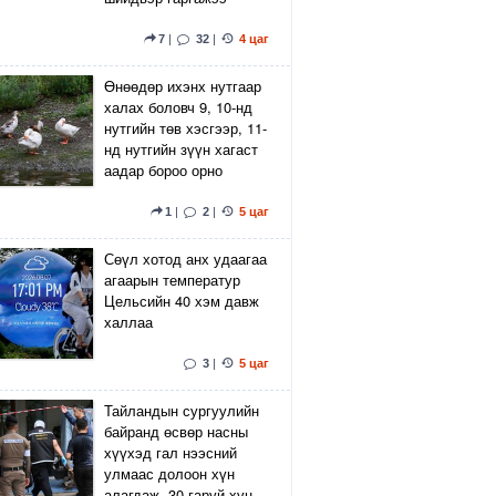
7
|
32
|
4 цаг
Өнөөдөр ихэнх нутгаар
халах боловч 9, 10-нд
нутгийн төв хэсгээр, 11-
нд нутгийн зүүн хагаст
аадар бороо орно
1
|
2
|
5 цаг
Сөүл хотод анх удаагаа
агаарын температур
Цельсийн 40 хэм давж
халлаа
3
|
5 цаг
Тайландын сургуулийн
байранд өсвөр насны
хүүхэд гал нээсний
улмаас долоон хүн
алагдаж, 30 гаруй хүн