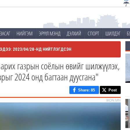
ЗАСАГ
НИЙГЭМ
ЭРҮҮЛ МЭНД
ДЭЛХИЙ
СПОРТ
ШИЛДЭГ
Б
ЭДЭЭ: 2023/04/28-НД НИЙТЛЭГДСЭН
арих газрын соёлын өвийг шилжүүлэх,
врыг 2024 онд багтаан дуусгана"
Share
: 85
Post
IKON.MN