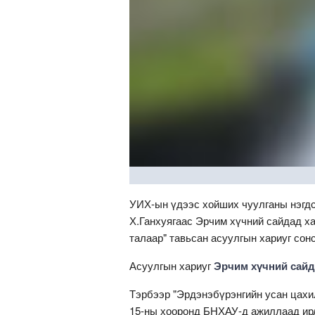
УИХ-ын үдээс хойших чуулганы нэгд
Х.Ганхуягаас Эрчим хүчний сайдад х
талаар" тавьсан асуулгын хариуг сон
Асуулгын хариуг
Эрчим хүчний сайд
Тэрбээр "Эрдэнэбүрэнгийн усан цахи
15-ны хооронд БНХАУ-д ажиллаад ирл