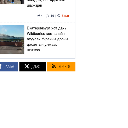
шархдав
4
|
10
|
5 цаг
Екатеринбург хот дахь
Wildberries компанийн
агуулах Украины дроны
цохилтын улмаас
шатжээ
14
|
43
|
6 цаг
ТААЛАХ
ДАГАХ
ХОЛБОХ
Элэгний өөхлөлт
оноштой бол ЗААВАЛ
УНШ
23
|
20 цаг
Кэмбриджийн хөтөлбөр,
гадаад хэл, программын
гүнзгийрүүлсэн
сургалтыг нэг системд