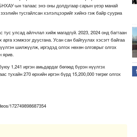
БНХАУ-ын талаас энэ оны долдугаар сарын үеэр манай
зээлийн тусгайлсан хэлэлцээрийг хийнэ гэж байр сууриа
с тус улсад айлчлал хийж магадгүй. 2023, 2024 онд багтаан
 арга хэмжээг дуусгана. Усан сан байгуулах хэсэгт байгаа
нүүлгэн шилжүүлж, иргэдэд олгох нөхөн олговрыг олгох
н ярив.
 буюу 1,241 иргэн амьдардаг бөгөөд бүрэн нүүлгэх
ас тухайн 270 өрхийн иргэн бүрд 15,200,000 төгрөг олгох
ideos/172749898687354