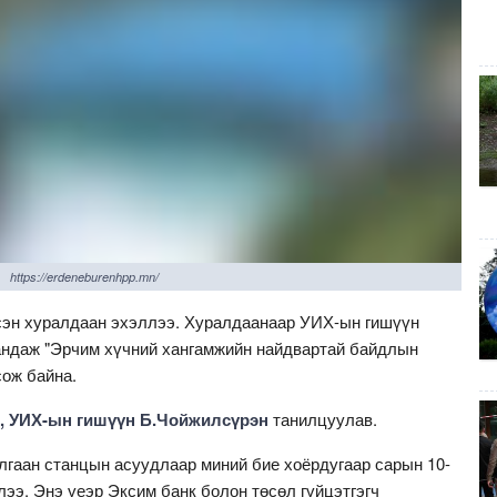
https://erdeneburenhpp.mn/
сэн хуралдаан эхэллээ. Хуралдаанаар УИХ-ын гишүүн
андаж "Эрчим хүчний хангамжийн найдвартай байдлын
сож байна.
, УИХ-ын гишүүн Б.Чойжилсүрэн
танилцуулав.
лгаан станцын асуудлаар миний бие хоёрдугаар сарын 10-
ээ. Энэ үеэр Эксим банк болон төсөл гүйцэтгэгч