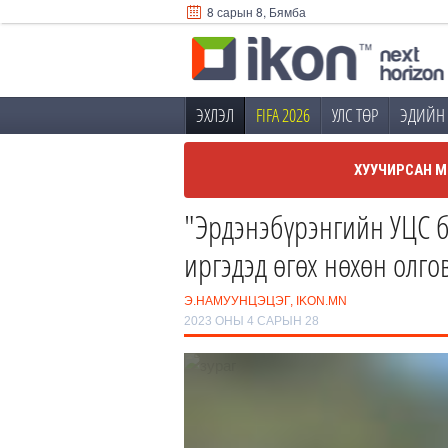
8 сарын 8, Бямба
ЭХЛЭЛ
FIFA 2026
УЛС ТӨР
ЭДИЙН 
ХУУЧИРСАН М
"Эрдэнэбүрэнгийн УЦС б
иргэдэд өгөх нөхөн олго
Э.НАМУУНЦЭЦЭГ, IKON.MN
2023 ОНЫ 4 САРЫН 28