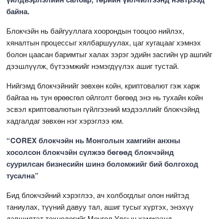
байна.
Блокчэйн нь байгууллага хоорондын тооцоо нийлэх,
хяналтын процессыг хялбаршуулах, цаг хугацааг хэмнэх
болон цаасан баримтыг халах зэрэг эдийн засгийн үр ашгийг
дээшлүүлж, бүтээмжийг нэмэгдүүлэх ашиг тустай.
Нийгэмд блокчэйнийг зөвхөн койн, криптовалют гэж харж
байгаа нь тун өрөөсгөл ойлголт бөгөөд энэ нь тухайн койн
эсвэл криптовалютын гүйлгээний мэдээллийг блокчэйнд
хадгалдаг зөвхөн нэг хэрэглээ юм.
“COREX блокчэйн нь Монголын хамгийн анхны
хосолсон блокчэйн сүлжээ бөгөөд блокчэйнд
суурилсан бизнесийн шинэ боломжийг бий болгоход
тусална”
Бид блокчэйний хэрэглээ, ач холбогдлыг олон нийтэд
таниулах, түүний давуу тал, ашиг тусыг хүртэх, энэхүү
дэвшилтэт технологийг Монгол Улсын хэмжээнд