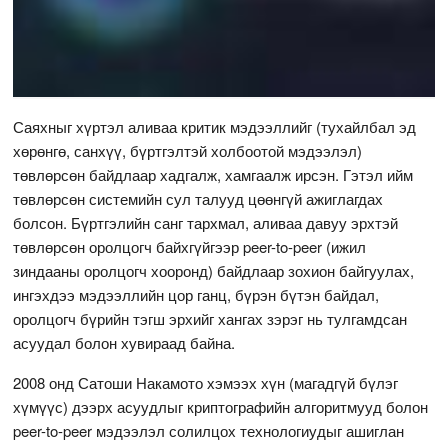
Саяхныг хүртэл аливаа критик мэдээллийг (тухайлбал эд
хөрөнгө, санхүү, бүртгэлтэй холбоотой мэдээлэл)
төвлөрсөн байдлаар хадгалж, хамгаалж ирсэн. Гэтэл ийм
төвлөрсөн системийн сул талууд цөөнгүй ажиглагдах
болсон. Бүртгэлийн санг тархмал, аливаа давуу эрхтэй
төвлөрсөн оролцогч байхгүйгээр peer-to-peer (ижил
зиндааны оролцогч хооронд) байдлаар зохион байгуулах,
ингэхдээ мэдээллийн цор ганц, бүрэн бүтэн байдал,
оролцогч бүрийн тэгш эрхийг хангах зэрэг нь тулгамдсан
асуудал болон хувираад байна.
2008 онд Сатоши Накамото хэмээх хүн (магадгүй бүлэг
хүмүүс) дээрх асуудлыг криптографийн алгоритмууд болон
peer-to-peer мэдээлэл солилцох технологиудыг ашиглан