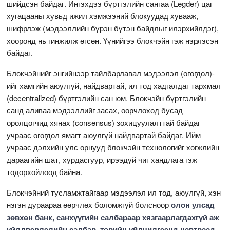
шийдсэн байдаг. Ингэхдээ бүртгэлийн сангаа (Legder) цаг
хугацааны хувьд ижил хэмжээний блокуудад хувааж,
шифрлэж (мэдээллийн бүрэн бүтэн байдлыг илэрхийлдэг),
хооронд нь гинжилж өгсөн. Үүнийгээ блокчэйн гэж нэрлэсэн
байдаг.
Блокчэйнийг энгийнээр тайлбарлавал мэдээлэл (өгөгдөл)-
ийг хамгийн аюулгүй, найдвартай, ил тод хадгалдаг тархмал
(decentralized) бүртгэлийн сан юм. Блокчэйн бүртгэлийн
санд аливаа мэдээллийг засах, өөрчлөхөд бусад
оролцогчид хянах (consensus) зохицуулалттай байдаг
учраас өгөгдөл ямагт аюулгүй найдвартай байдаг. Ийм
учраас дэлхийн улс орнууд блокчэйн технологийг хөгжлийн
дараагийн шат, хурдасгуур, ирээдүй чиг хандлага гэж
тодорхойлоод байна.
Блокчэйний тусламжтайгаар мэдээлэл ил тод, аюулгүй, хэн
нэгэн дураараа өөрчлөх боломжгүй болсноор
олон улсад
зөвхөн банк
,
санхүүгийн салбараар хязгаарлагдахгүй аж
үйлдвэрлэлийн салбар, төрийн үйлчилгээнд нэвтрээд