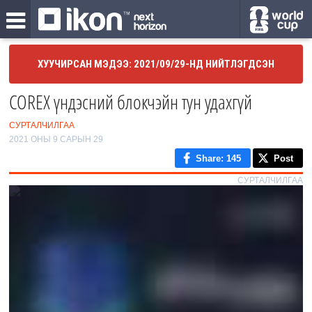
ХУУЧИРСАН МЭДЭЭ: 2021/09/29-НД НИЙТЛЭГДСЭН
COREX үндэсний блокчэйн тун удахгүй
СУРТАЛЧИЛГАА
2021 ОНЫ 9 САРЫН 29
Share
: 145
Post
СУРТАЛЧИЛГАА