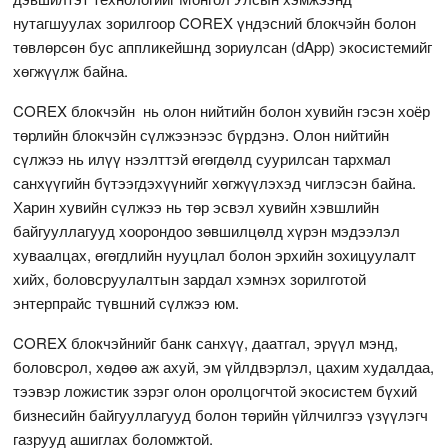
нутагшуулах зорилгоор COREX үндэсний блокчэйн болон
төвлөрсөн бус аппликейшнд зориулсан (dApp) экосистемийг
хөгжүүлж байна.
COREX блокчэйн нь олон нийтийн болон хувийн гэсэн хоёр
төрлийн блокчэйн сүлжээнээс бүрдэнэ. Олон нийтийн
сүлжээ нь илүү нээлттэй өгөгдөлд суурилсан тархмал
санхүүгийн бүтээгдэхүүнийг хөгжүүлэхэд чиглэсэн байна.
Харин хувийн сүлжээ нь төр эсвэл хувийн хэвшлийн
байгууллагууд хоорондоо зөвшилцөлд хүрэн мэдээлэл
хуваалцах, өгөгдлийн нууцлал болон эрхийн зохицуулалт
хийх, боловсруулалтын зардал хэмнэх зорилготой
энтерпрайс түвшний сүлжээ юм.
COREX блокчэйнийг банк санхүү, даатгал, эрүүл мэнд,
боловсрол, хөдөө аж ахуй, эм үйлдвэрлэл, цахим худалдаа,
тээвэр ложистик зэрэг олон оролцогчтой экосистем бүхий
бизнесийн байгууллагууд болон төрийн үйлчилгээ үзүүлэгч
газрууд ашиглах боломжтой.